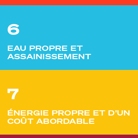
6
EAU PROPRE ET
ASSAINISSEMENT
7
ÉNERGIE PROPRE ET D'UN
COÛT ABORDABLE