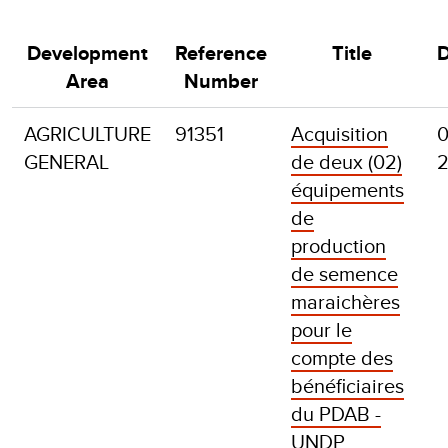
Development
Reference
Title
D
Area
Number
AGRICULTURE
91351
Acquisition
0
GENERAL
de deux (02)
équipements
de
production
de semence
maraichères
pour le
compte des
bénéficiaires
du PDAB -
UNDP