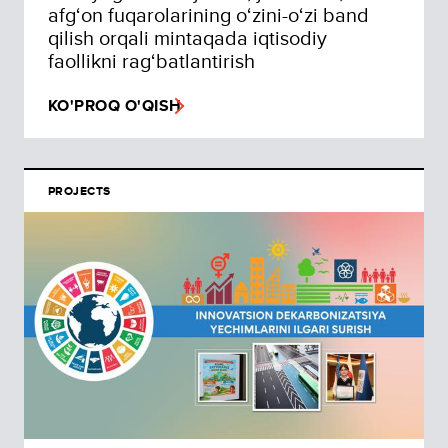
afg‘on fuqarolarining o‘zini-o‘zi band
qilish orqali mintaqada iqtisodiy
faollikni rag‘batlantirish
KO'PROQ O'QISH
PROJECTS