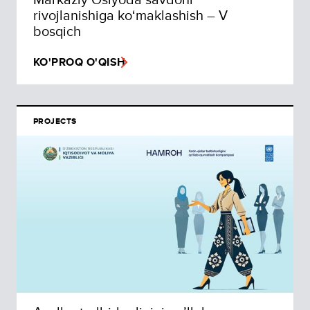
rivojlanishiga ko‘maklashish – V
bosqich
KO'PROQ O'QISH
PROJECTS