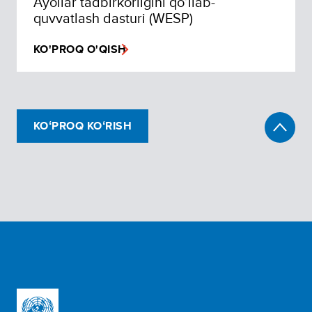
Ayollar tadbirkorligini qo’llab-
quvvatlash dasturi (WESP)
KO'PROQ O'QISH
KOʻPROQ KOʻRISH