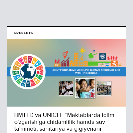
PROJECTS
BMTTD va UNICEF “Maktablarda iqlim
oʻzgarishiga chidamlilik hamda suv
taʼminoti, sanitariya va gigiyenani