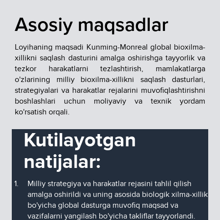
Asosiy maqsadlar
Loyihaning maqsadi Kunming-Monreal global bioxilma-
xillikni saqlash dasturini amalga oshirishga tayyorlik va
tezkor harakatlarni tezlashtirish, mamlakatlarga
o'zlarining milliy bioxilma-xillikni saqlash dasturlari,
strategiyalari va harakatlar rejalarini muvofiqlashtirishni
boshlashlari uchun moliyaviy va texnik yordam
ko'rsatish orqali.
Kutilayotgan
natijalar:
Milliy strategiya va harakatlar rejasini tahlil qilish
amalga oshirildi va uning asosida biologik xilma-xillik
bo'yicha global dasturga muvofiq maqsad va
vazifalarni yangilash bo'yicha takliflar tayyorlandi.