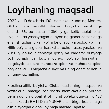
Loyihaning maqsadi
2022-yil 19-dekabrda 190 mamlakat Kunming-Monreal
Global bioxilma-xillik dasturi bo'yicha kelishuvga
erishdi. Ushbu dastur 2050 yilga kelib tabiat bilan
uyg'unlikda yashaydigan dunyoning global qarashlariga
erishish uchun ulkan yo'lni belgilaydi va biologik xilma-
xillik bo'yicha global harakatlar uchun asos yaratadi va
2050 yilga kelib tabiatga ijobiy va barqaror dunyoga
yo'l ochadi va butun dunyo bo'ylab harakatlarni
belgilaydi. tabiatni muhofaza qilish va muhofaza qilish
bo'yicha 2030 yilgacha dunyo va uning odamlar uchun
umumiy xizmatlari.
Bioxilma-xillik bo'yicha Global dasturning maqsad va
vazifalarini amalga oshirishda mamlakatlarga yordam
berish uchun global atrof-muhit ob'ekti dunyoning 138
mamlakatida BMTTD va YUNEP bilan birgalikda amalga
oshirilayotgan global loyihaga mablag ' ajratildi