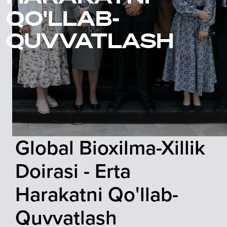
QO'LLAB-
QUVVATLASH
Global Bioxilma-Xillik
Doirasi - Erta
Harakatni Qo'llab-
Quvvatlash