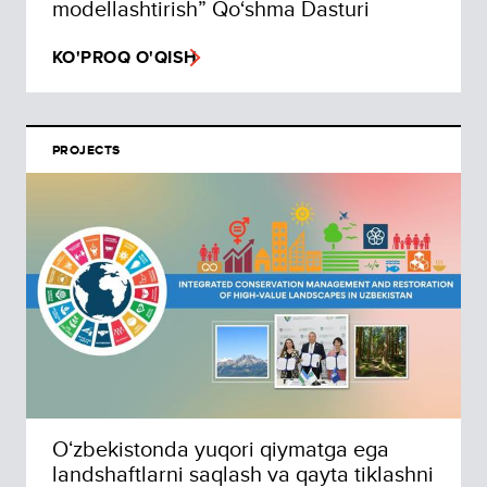
modellashtirish” Qo‘shma Dasturi
KO'PROQ O'QISH
PROJECTS
Oʻzbekistonda yuqori qiymatga ega
landshaftlarni saqlash va qayta tiklashni