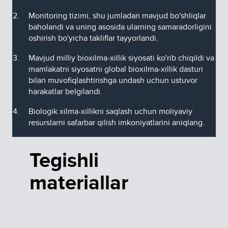
Monitoring tizimi, shu jumladan mavjud bo'shliqlar
baholandi va uning asosida ularning samaradorligini
oshirish bo'yicha takliflar tayyorlandi.
Mavjud milliy bioxilma-xillik siyosati ko'rib chiqildi va
mamlakatni siyosatni global bioxilma-xillik dasturi
bilan muvofiqlashtirishga undash uchun ustuvor
harakatlar belgilandi.
Biologik xilma-xillikni saqlash uchun moliyaviy
resurslarni safarbar qilish imkoniyatlarini aniqlang.
Tegishli
materiallar