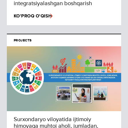
integratsiyalashgan boshqarish
KO'PROQ O'QISH
PROJECTS
Surxondaryo viloyatida ijtimoiy
himoyaga muhtoj aholi, jumladan,