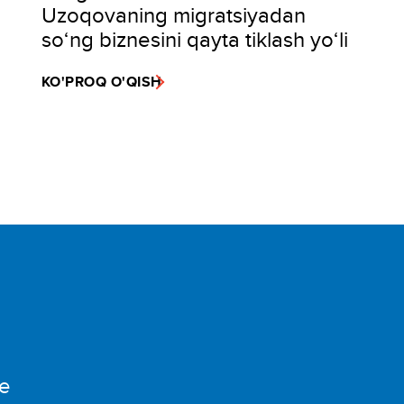
Uzoqovaning migratsiyadan
so‘ng biznesini qayta tiklash yo‘li
KO'PROQ O'QISH
e