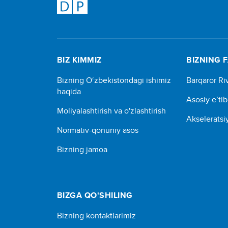
BIZ KIMMIZ
BIZNING F
Bizning O‘zbekistondagi ishimiz
Barqaror Ri
haqida
Asosiy e’ti
Moliyalashtirish va o'zlashtirish
Akseleratsiy
Normativ-qonuniy asos
Bizning jamoa
BIZGA QO'SHILING
Bizning kontaktlarimiz