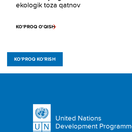
ekologik toza qatnov
KO'PROQ O'QISH
KOʻPROQ KOʻRISH
United Nations
Development Programm