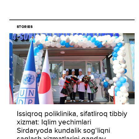
STORIES
Issiqroq poliklinika, sifatliroq tibbiy
xizmat: Iqlim yechimlari
Sirdaryoda kundalik sog‘liqni
saqlash xizmatlarini qanday