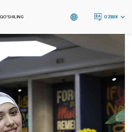
 QO'SHILING
O`ZBEK
ENGLISH
РУССКИЙ