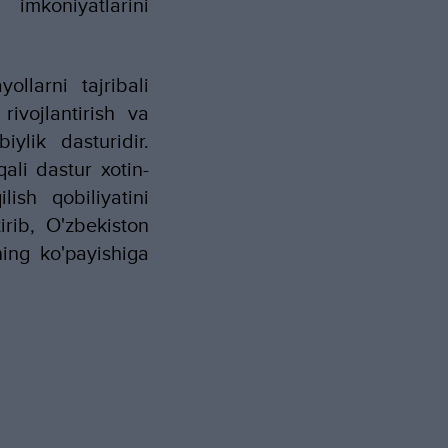
 imkoniyatlarini
ollarni tajribali
rivojlantirish va
ylik dasturidir.
ali dastur xotin-
ish qobiliyatini
rib, O'zbekiston
ning ko'payishiga