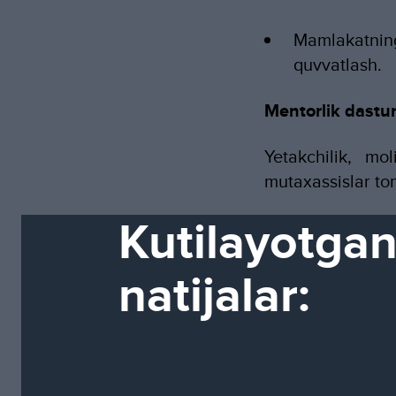
Mamlakatning
quvvatlash.
Mentorlik dastur
Yetakchilik, mol
mutaxassislar to
Kutilayotga
natijalar: