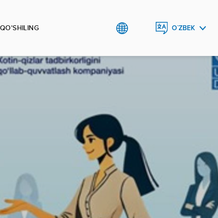
 QO'SHILING
O`ZBEK
ENGLISH
РУССКИЙ