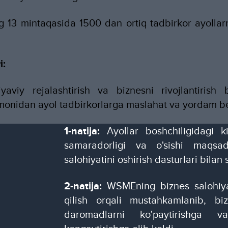
 13 mintaqasida 1500 dan ortiq tadbirkor ayollarn
i:
iyaviy rejalashtirish va biznesni rivojlantirish b
monidan ayol tadbirkorlarga maslahat va yordam be
n
1-natija:
Ayollar boshchiligidagi k
samaradorligi va o'sishi maqsad
salohiyatini oshirish dasturlari bilan
2-natija:
WSMEning biznes salohiyat
qilish orqali mustahkamlanib, biz
daromadlarni ko'paytirishga va