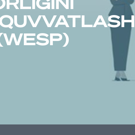
RLIGINI
-QUVVATLAS
(WESP)