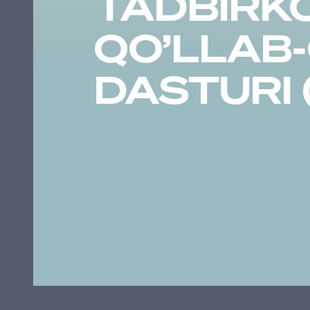
TADBIRKO
QO’LLAB
DASTURI 