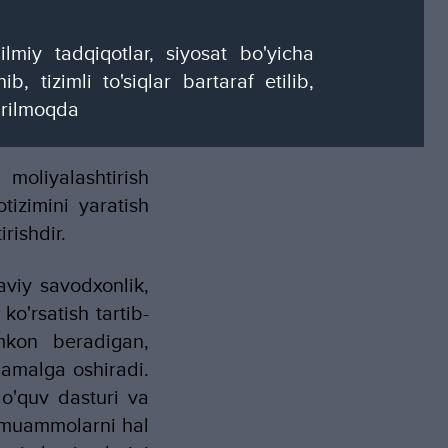
miy tadqiqotlar, siyosat bo'yicha
, tizimli to'siqlar bartaraf etilib,
irilmoqda
moliyalashtirish
tizimini yaratish
rishdir.
viy savodxonlik,
ko'rsatish tartib-
imkon beradigan,
a amalga oshiradi.
 o'quv dasturi va
b muammolarni hal