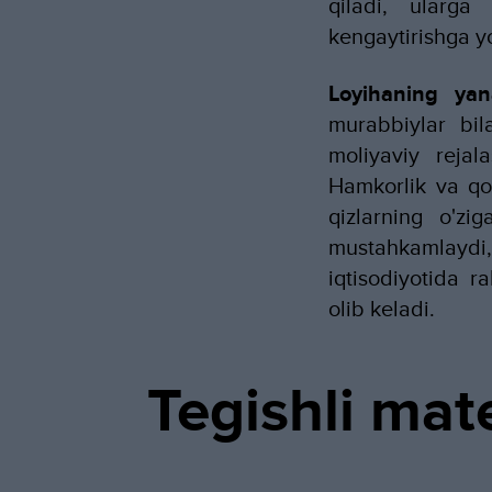
qiladi, ularga 
kengaytirishga y
Loyihaning ya
murabbiylar bila
moliyaviy rejal
Hamkorlik va qo'
qizlarning o'zi
mustahkamlaydi,
iqtisodiyotida r
olib keladi.
Tegishli mate