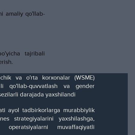
i amaliy qo'llab-
o'yicha tajribali
rish.
ichik va o'rta korxonalar (WSME)
li qo'llab-quvvatlash va gender
 sezilarli darajada yaxshilandi
i ayol tadbirkorlarga murabbiylik
nes strategiyalarini yaxshilashga,
 operatsiyalarni muvaffaqiyatli