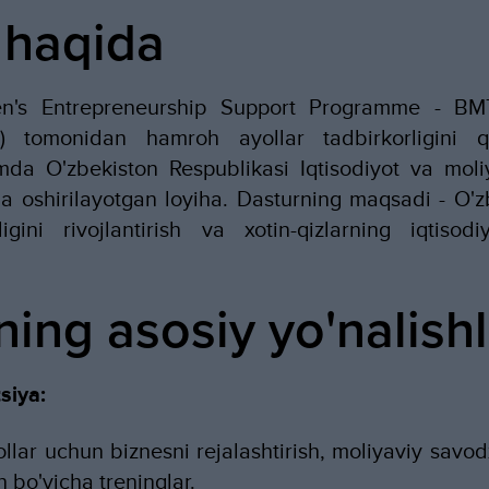
 haqida
s Entrepreneurship Support Programme - BMTn
) tomonidan hamroh ayollar tadbirkorligini qo'
da O'zbekiston Respublikasi Iqtisodiyot va moliya
a oshirilayotgan loyiha. Dasturning maqsadi - O'z
ligini rivojlantirish va xotin-qizlarning iqtisodi
ing asosiy yo'nalishl
siya:
llar uchun biznesni rejalashtirish, moliyaviy savod
h bo'yicha treninglar.