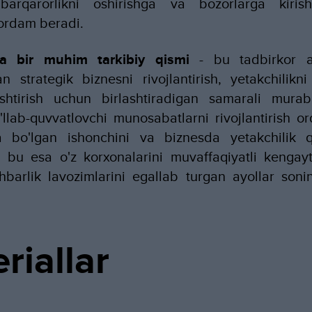
barqarorlikni oshirishga va bozorlarga kirish
ordam beradi.
na bir muhim tarkibiy qismi
- bu tadbirkor ay
n strategik biznesni rivojlantirish, yetakchilikni 
ashtirish uchun birlashtiradigan samarali murabbi
llab-quvvatlovchi munosabatlarni rivojlantirish orq
ga bo'lgan ishonchini va biznesda yetakchilik qil
 bu esa o'z korxonalarini muvaffaqiyatli kengayti
ahbarlik lavozimlarini egallab turgan ayollar soni
riallar