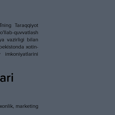
ing Taraqqiyot
llab-quvvatlash
 vazirligi bilan
bekistonda xotin-
y imkoniyatlarini
ari
xonlik, marketing