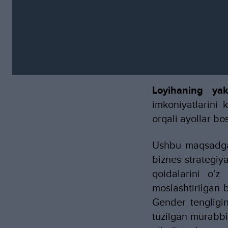
Loyihaning ya
imkoniyatlarini 
orqali ayollar bo
Ushbu maqsadga 
biznes strategiya
qoidalarini o'z
moslashtirilgan b
Gender tengligin
tuzilgan murabbi