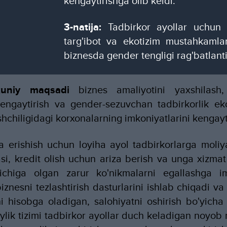
kengaytirishga olib keldi.
3-natija:
Tadbirkor ayollar uchun il
targ'ibot va ekotizim mustahkamlanib
biznesda gender tengligi rag'batlant
kuniy maqsadi
biznes amaliyotini yaxshilash, 
kengaytirish va gender-sezuvchan tadbirkorlik eko
shchiligidagi korxonalarning imkoniyatlarini kengayti
erishish uchun loyiha ayol tadbirkorlarga moliya
si, kredit olish uchun ariza berish va unga xizmat 
 ichiga olgan zarur ko'nikmalarni egallashga 
iznesni tezlashtirish dasturlarini ishlab chiqadi v
i hisobga oladigan, salohiyatni oshirish bo'yicha
ylik tizimi tadbirkor ayollar duch keladigan noyo