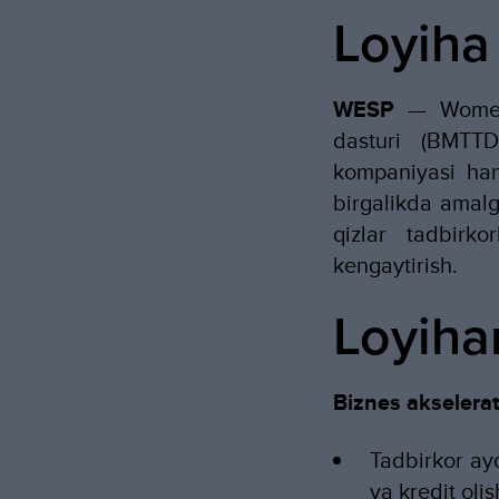
Loyiha
WESP
— Women'
dasturi (BMTTD
kompaniyasi ham
birgalikda amalg
qizlar tadbirkor
kengaytirish.
Loyihan
Biznes akselerat
Tadbirkor ayo
va kredit olis