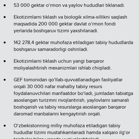
53 000 gektar o‘rmon va yaylov hududlari tiklanadi.
Ekotizimlarni tiklash va biologik xilma-xillikni saqlash
maqsadida 200 000 gektar davlat o‘rmon fondi
yerlarida boshqaruv tizimi yaxshilanadi.
142 278,4 gektar muhofaza etiladigan tabiiy hududlarda
boshqaruv samaradorligi oshiriladi.
Ekotizimlarni tiklash uchun yangi barqaror
moliyalashtirish mexanizmlari ishlab chiqiladi.
GEF tomonidan qo‘llab-quvvatlanadigan faoliyatlar
orqali 30 000 nafar mahalliy tabiiy resurs
foydalanuvchilari manfaatdor bo‘ladi, jumladan tabiatga
asoslangan turizmni rivojlantirish, yaylovlarni samarali
boshqarish va tabiiy resurslarga asoslangan barqaror
daromad manbalarini kengaytirish orqali.
O‘zbekistonning milliy muhofaza etiladigan tabiiy
hududlar tizimi mustahkamlanadi hamda xalqaro ilg‘or