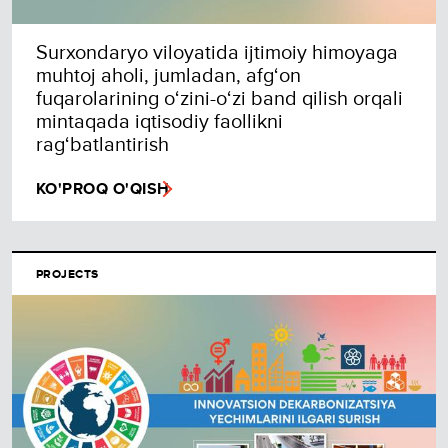
Surxondaryo viloyatida ijtimoiy himoyaga
muhtoj aholi, jumladan, afg‘on
fuqarolarining o‘zini-o‘zi band qilish orqali
mintaqada iqtisodiy faollikni
rag‘batlantirish
KO'PROQ O'QISH
PROJECTS