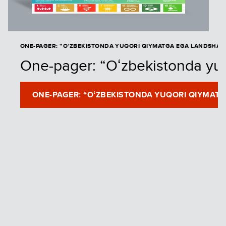
ONE-PAGER: “OʻZBEKISTONDA YUQORI QIYMATGA EGA LANDSHAFT
One-pager: “Oʻzbekistonda yuqo
ONE-PAGER: “OʻZBEKISTONDA YUQORI QIYMAT