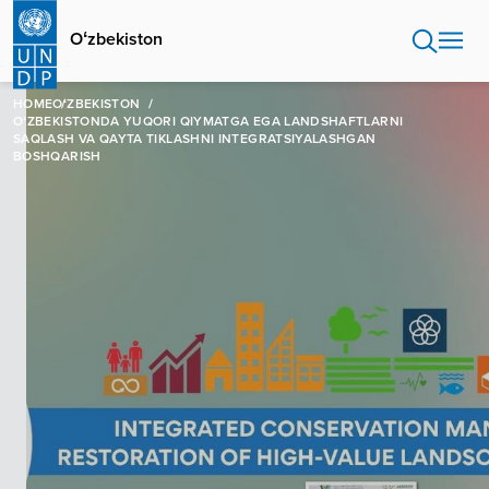
Skip
to
Oʻzbekiston
main
content
HOME
OʻZBEKISTON
OʻZBEKISTONDA YUQORI QIYMATGA EGA LANDSHAFTLARNI
SAQLASH VA QAYTA TIKLASHNI INTEGRATSIYALASHGAN
BOSHQARISH