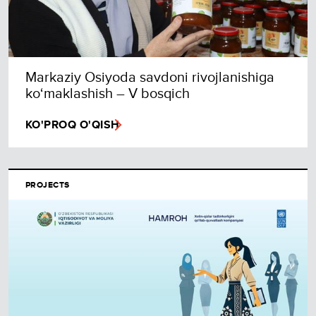
Markaziy Osiyoda savdoni rivojlanishiga
ko‘maklashish – V bosqich
KO'PROQ O'QISH
PROJECTS