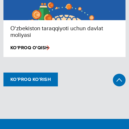
O‘zbekiston taraqqiyoti uchun davlat
moliyasi
KO'PROQ O'QISH
KOʻPROQ KOʻRISH