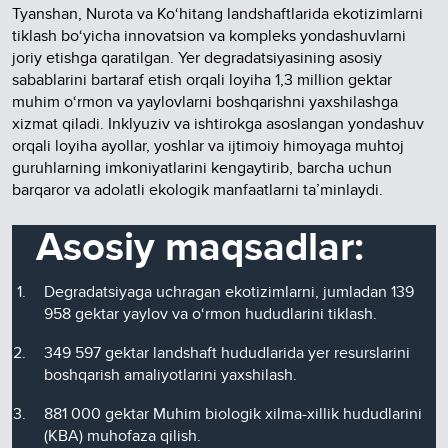
Tyanshan, Nurota va Ko‘hitang landshaftlarida ekotizimlarni
tiklash bo‘yicha innovatsion va kompleks yondashuvlarni
joriy etishga qaratilgan. Yer degradatsiyasining asosiy
sabablarini bartaraf etish orqali loyiha 1,3 million gektar
muhim o‘rmon va yaylovlarni boshqarishni yaxshilashga
xizmat qiladi. Inklyuziv va ishtirokga asoslangan yondashuv
orqali loyiha ayollar, yoshlar va ijtimoiy himoyaga muhtoj
guruhlarning imkoniyatlarini kengaytirib, barcha uchun
barqaror va adolatli ekologik manfaatlarni ta’minlaydi.
Asosiy maqsadlar:
Degradatsiyaga uchragan ekotizimlarni, jumladan 139
958 gektar yaylov va o‘rmon hududlarini tiklash.
349 597 gektar landshaft hududlarida yer resurslarini
boshqarish amaliyotlarini yaxshilash.
881 000 gektar Muhim biologik xilma-xillik hududlarini
(KBA) muhofaza qilish.