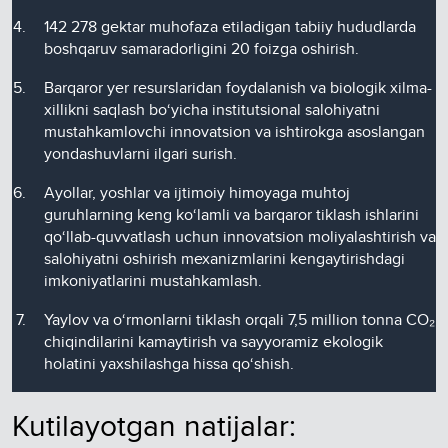
142 278 gektar muhofaza etiladigan tabiiy hududlarda
boshqaruv samaradorligini 20 foizga oshirish.
Barqaror yer resurslaridan foydalanish va biologik xilma-
xillikni saqlash bo‘yicha institutsional salohiyatni
mustahkamlovchi innovatsion va ishtirokga asoslangan
yondashuvlarni ilgari surish.
Ayollar, yoshlar va ijtimoiy himoyaga muhtoj
guruhlarning keng ko‘lamli va barqaror tiklash ishlarini
qo‘llab-quvvatlash uchun innovatsion moliyalashtirish va
salohiyatni oshirish mexanizmlarini kengaytirishdagi
imkoniyatlarini mustahkamlash.
Yaylov va o‘rmonlarni tiklash orqali 7,5 million tonna CO₂
chiqindilarini kamaytirish va sayyoramiz ekologik
holatini yaxshilashga hissa qo‘shish.
Kutilayotgan natijalar: