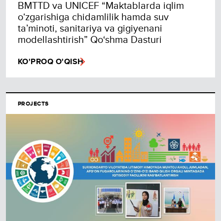
BMTTD va UNICEF “Maktablarda iqlim
oʻzgarishiga chidamlilik hamda suv
taʼminoti, sanitariya va gigiyenani
modellashtirish” Qo‘shma Dasturi
KO'PROQ O'QISH
PROJECTS