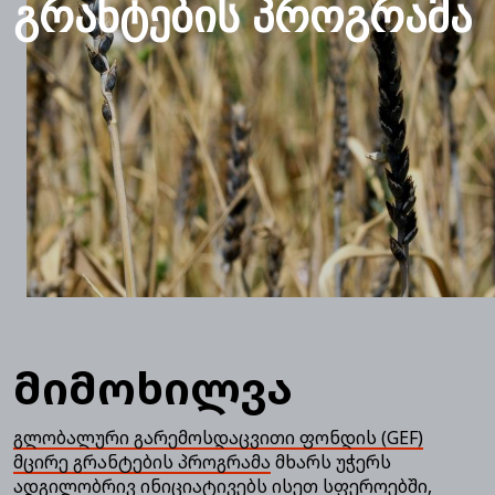
ᲒᲠᲐᲜᲢᲔᲑᲘᲡ ᲞᲠᲝᲒᲠᲐᲛᲐ
მიმოხილვა
გლობალური გარემოსდაცვითი ფონდის (GEF)
მცირე გრანტების პროგრამა
მხარს უჭერს
ადგილობრივ ინიციატივებს ისეთ სფეროებში,