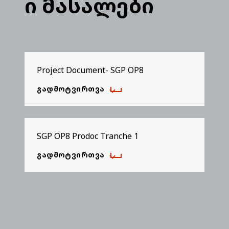
ი მასალები
Project Document- SGP OP8
ᲒᲐᲓᲛᲝᲢᲕᲘᲠᲗᲕᲐ
SGP OP8 Prodoc Tranche 1
ᲒᲐᲓᲛᲝᲢᲕᲘᲠᲗᲕᲐ