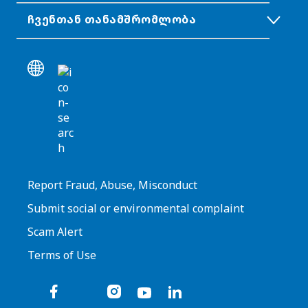
ᲩᲕᲔᲜᲗᲐᲜ ᲗᲐᲜᲐᲛᲨᲠᲝᲛᲚᲝᲑᲐ
Report Fraud, Abuse, Misconduct
Submit social or environmental complaint
Scam Alert
Terms of Use