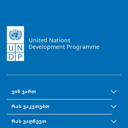
United Nations
Development Programme
ᲕᲘᲜ ᲕᲐᲠᲗ
ᲠᲐᲡ ᲕᲐᲙᲔᲗᲔᲑᲗ
ᲠᲐᲡ ᲕᲐᲦᲬᲔᲕᲗ