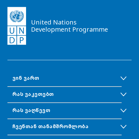
United Nations
Development Programme
ᲕᲘᲜ ᲕᲐᲠᲗ
ᲠᲐᲡ ᲕᲐᲙᲔᲗᲔᲑᲗ
ᲠᲐᲡ ᲕᲐᲦᲬᲔᲕᲗ
ᲩᲕᲔᲜᲗᲐᲜ ᲗᲐᲜᲐᲛᲨᲠᲝᲛᲚᲝᲑᲐ