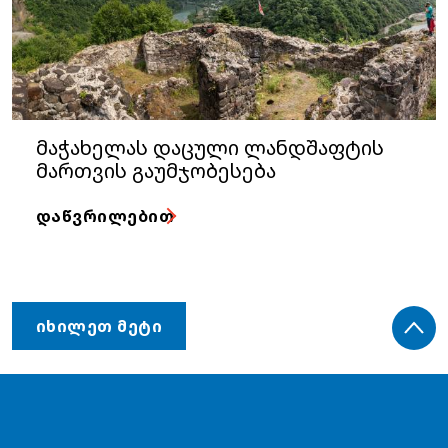
მაჭახელას დაცული ლანდშაფტის
მართვის გაუმჯობესება
ᲓᲐᲬᲕᲠᲘᲚᲔᲑᲘᲗ
ᲘᲮᲘᲚᲔᲗ ᲛᲔᲢᲘ