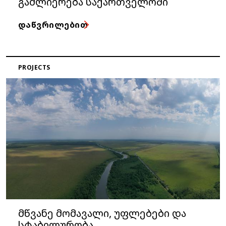
გაძლიერება საქართველოში
ᲓᲐᲬᲕᲠᲘᲚᲔᲑᲘᲗ
PROJECTS
მწვანე მომავალი, უფლებები და
სტაბილურობა