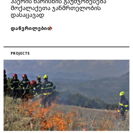
ჰაერის ხარისხის გაუმჯობესება
მოქალაქეთა ჯანმრთელობის
დასაცავად
ᲓᲐᲬᲕᲠᲘᲚᲔᲑᲘᲗ
PROJECTS