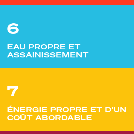
6
EAU PROPRE ET
ASSAINISSEMENT
7
ÉNERGIE PROPRE ET D'UN
COÛT ABORDABLE