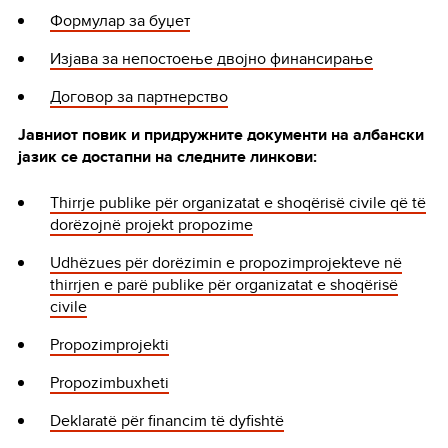
Формулар за буџет
Изјава за непостоење двојно финансирање
Договор за партнерство
Јавниот повик и придружните документи на албански
јазик се достапни на следните линкови:
Thirrje publike për organizatat e shoqërisë civile që të
dorëzojnë projekt propozime
Udhëzues për dorëzimin e propozimprojekteve në
thirrjen e parë publike për organizatat e shoqërisë
civile
Propozimprojekti
Propozimbuxheti
Deklaratë për financim të dyfishtë