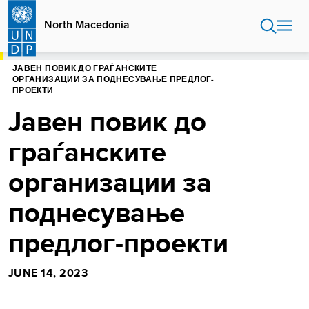
Skip
to
North Macedonia
main
content
HOME
NORTH MACEDONIA
ЈАВЕН ПОВИК ДО ГРАЃАНСКИТЕ
ОРГАНИЗАЦИИ ЗА ПОДНЕСУВАЊЕ ПРЕДЛОГ-
ПРОЕКТИ
Јавен повик до
граѓанските
организации за
поднесување
предлог-проекти
JUNE 14, 2023