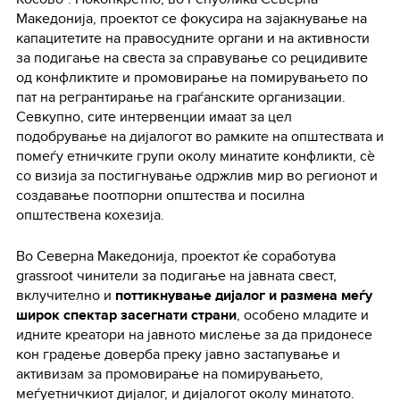
Македонија, проектот се фокусира на зајакнување на
капацитетите на правосудните органи и на активности
за подигање на свеста за справување со рецидивите
од конфликтите и промовирање на помирувањето по
пат на регрантирање на граѓанските организации.
Севкупно, сите интервенции имаат за цел
подобрување на дијалогот во рамките на општествата и
помеѓу етничките групи околу минатите конфликти, сѐ
со визија за постигнување одржлив мир во регионот и
создавање поотпорни општества и посилна
општествена кохезија.
Во Северна Македонија, проектот ќе соработува
grassroot чинители за подигање на јавната свест,
вклучително и
поттикнување дијалог и размена меѓу
широк спектар засегнати страни
, особено младите и
идните креатори на јавното мислење за да придонесе
кон градење доверба преку јавно застапување и
активизам за промовирање на помирувањето,
меѓуетничкиот дијалог, и дијалогот околу минатото.