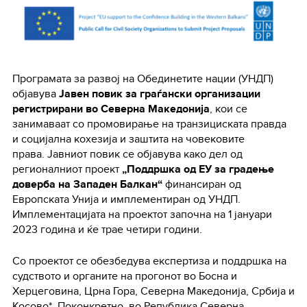
Програмата за развој на Обединетите нации (УНДП)
објавува
Јавен повик за граѓански организации
регистрирани во Северна Македонија
, кои се
занимаваат со промовирање на транзициската правда
и социјална кохезија и заштита на човековите
права. Јавниот повик се објавува како дел од
регионалниот проект
„Поддршка од ЕУ за градење
доверба на Западен Балкан“
финансиран од
Европската Унија и имплементиран од УНДП.
Имплементацијата на проектот започна на 1 јануари
2023 година и ќе трае четири години.
Со проектот се обезбедува експертиза и поддршка на
судството и органите на прогонот во Босна и
Херцеговина, Црна Гора, Северна Македонија, Србија и
Косово*. Поконкретно, во Република Северна