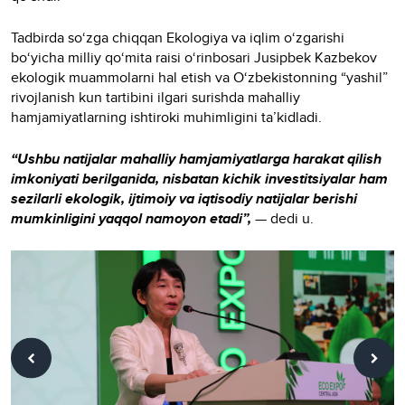
Tadbirda so‘zga chiqqan Ekologiya va iqlim o‘zgarishi
bo‘yicha milliy qo‘mita raisi o‘rinbosari Jusipbek Kazbekov
ekologik muammolarni hal etish va O‘zbekistonning “yashil”
rivojlanish kun tartibini ilgari surishda mahalliy
hamjamiyatlarning ishtiroki muhimligini ta’kidladi.
“Ushbu natijalar mahalliy hamjamiyatlarga harakat qilish
imkoniyati berilganida, nisbatan kichik investitsiyalar ham
sezilarli ekologik, ijtimoiy va iqtisodiy natijalar berishi
mumkinligini yaqqol namoyon etadi”,
— dedi u.