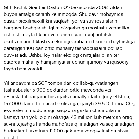
GEF Kichik Grantlar Dasturi O‘zbekistonda 2008-yildan
buyon amalga oshirib kelinmoqda. Shu davr mobaynida
dastur bioxilma-xillikni saqlash, yer va suv resurslarini
barqaror boshqarish, iqlim o‘zgarishiga moslashuvchanlikni
oshirish, qayta tiklanuvchi energiyani rivojlantirish,
ekotizimlarni tiklash va ekologik xabardorlikni kuchaytirishga
qaratilgan 100 dan ortiq mahalliy tashabbuslarni qo‘llab-
quvvatladi. Ushbu loyihalar ekologik natijalar bilan bir
qatorda mahalliy hamjamiyatlar uchun ijtimoiy va iqtisodiy
foyda ham yaratdi.
Yillar davomida SGP tomonidan qo‘llab-quvvatlangan
tashabbuslar 5 000 gektardan ortiq maydonda yer
resurslarini barqaror boshqarish amaliyotlarini joriy etishga,
157 000 dan ortiq daraxt ekilishiga, qariyb 39 500 tonna CO₂
ekvivalenti miqdoridagi issiqxona gazlari chiqindilarini
kamaytirish yoki oldini olishga, 43 million kub metrdan ortiq
suvni tejashga hamda muhofaza qilinadigan va saqlanadigan
hududlarni taxminan 11 000 gektarga kengaytirishga hissa
qo‘shdi.