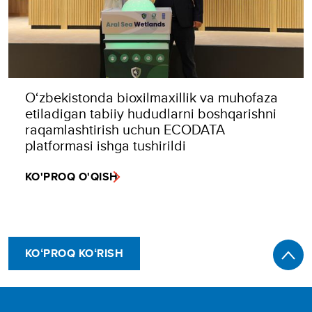
O‘zbekistonda bioxilmaxillik va muhofaza
etiladigan tabiiy hududlarni boshqarishni
raqamlashtirish uchun ECODATA
platformasi ishga tushirildi
KO'PROQ O'QISH
KOʻPROQ KOʻRISH