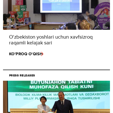
O‘zbekiston yoshlari uchun xavfsizroq
raqamli kelajak sari
KO'PROQ O'QISH
PRESS RELEASES