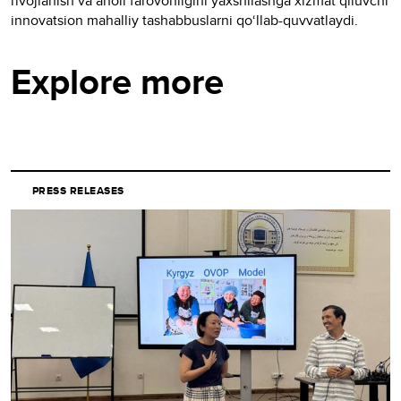
rivojlanish va aholi farovonligini yaxshilashga xizmat qiluvchi
innovatsion mahalliy tashabbuslarni qo‘llab-quvvatlaydi.
Explore more
PRESS RELEASES