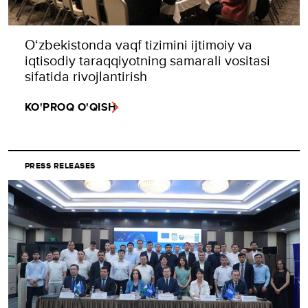
O‘zbekistonda vaqf tizimini ijtimoiy va
iqtisodiy taraqqiyotning samarali vositasi
sifatida rivojlantirish
KO'PROQ O'QISH
PRESS RELEASES