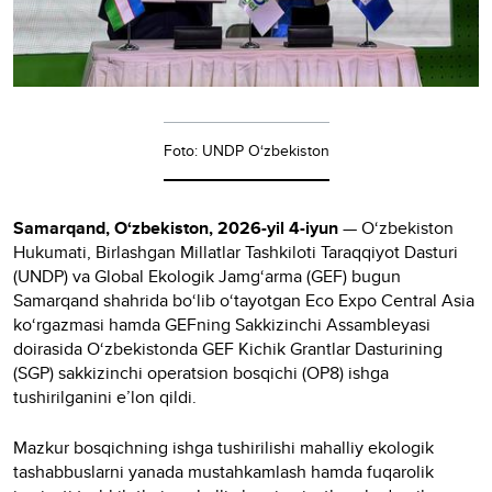
Foto: UNDP O‘zbekiston
Samarqand, O‘zbekiston, 2026-yil 4-iyun
— O‘zbekiston
Hukumati, Birlashgan Millatlar Tashkiloti Taraqqiyot Dasturi
(UNDP) va Global Ekologik Jamg‘arma (GEF) bugun
Samarqand shahrida bo‘lib o‘tayotgan Eco Expo Central Asia
ko‘rgazmasi hamda GEFning Sakkizinchi Assambleyasi
doirasida O‘zbekistonda GEF Kichik Grantlar Dasturining
(SGP) sakkizinchi operatsion bosqichi (OP8) ishga
tushirilganini e’lon qildi.
Mazkur bosqichning ishga tushirilishi mahalliy ekologik
tashabbuslarni yanada mustahkamlash hamda fuqarolik