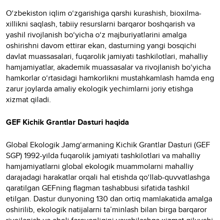
O‘zbekiston iqlim o‘zgarishiga qarshi kurashish, bioxilma-
xillikni saqlash, tabiiy resurslarni barqaror boshqarish va
yashil rivojlanish bo‘yicha o‘z majburiyatlarini amalga
oshirishni davom ettirar ekan, dasturning yangi bosqichi
davlat muassasalari, fuqarolik jamiyati tashkilotlari, mahalliy
hamjamiyatlar, akademik muassasalar va rivojlanish bo‘yicha
hamkorlar o‘rtasidagi hamkorlikni mustahkamlash hamda eng
zarur joylarda amaliy ekologik yechimlarni joriy etishga
xizmat qiladi.
GEF Kichik Grantlar Dasturi haqida
Global Ekologik Jamg‘armaning Kichik Grantlar Dasturi (GEF
SGP) 1992-yilda fuqarolik jamiyati tashkilotlari va mahalliy
hamjamiyatlarni global ekologik muammolarni mahalliy
darajadagi harakatlar orqali hal etishda qo‘llab-quvvatlashga
qaratilgan GEFning flagman tashabbusi sifatida tashkil
etilgan. Dastur dunyoning 130 dan ortiq mamlakatida amalga
oshirilib, ekologik natijalarni ta’minlash bilan birga barqaror