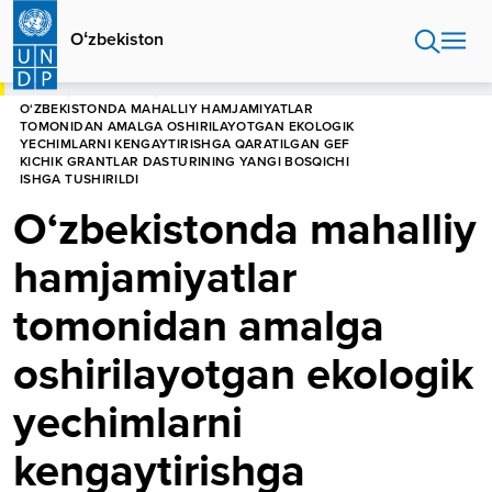
Skip
to
Oʻzbekiston
main
content
HOME
OʻZBEKISTON
O‘ZBEKISTONDA MAHALLIY HAMJAMIYATLAR
TOMONIDAN AMALGA OSHIRILAYOTGAN EKOLOGIK
YECHIMLARNI KENGAYTIRISHGA QARATILGAN GEF
KICHIK GRANTLAR DASTURINING YANGI BOSQICHI
ISHGA TUSHIRILDI
O‘zbekistonda mahalliy
hamjamiyatlar
tomonidan amalga
oshirilayotgan ekologik
yechimlarni
kengaytirishga