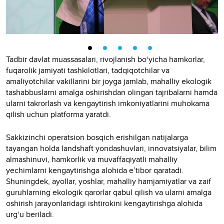
Tadbir davlat muassasalari, rivojlanish bo‘yicha hamkorlar,
fuqarolik jamiyati tashkilotlari, tadqiqotchilar va
amaliyotchilar vakillarini bir joyga jamlab, mahalliy ekologik
tashabbuslarni amalga oshirishdan olingan tajribalarni hamda
ularni takrorlash va kengaytirish imkoniyatlarini muhokama
qilish uchun platforma yaratdi.
Sakkizinchi operatsion bosqich erishilgan natijalarga
tayangan holda landshaft yondashuvlari, innovatsiyalar, bilim
almashinuvi, hamkorlik va muvaffaqiyatli mahalliy
yechimlarni kengaytirishga alohida e’tibor qaratadi.
Shuningdek, ayollar, yoshlar, mahalliy hamjamiyatlar va zaif
guruhlarning ekologik qarorlar qabul qilish va ularni amalga
oshirish jarayonlaridagi ishtirokini kengaytirishga alohida
urg‘u beriladi.