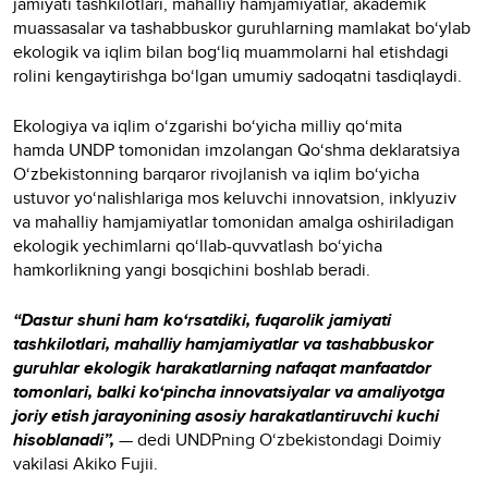
jamiyati tashkilotlari, mahalliy hamjamiyatlar, akademik
muassasalar va tashabbuskor guruhlarning mamlakat bo‘ylab
ekologik va iqlim bilan bog‘liq muammolarni hal etishdagi
rolini kengaytirishga bo‘lgan umumiy sadoqatni tasdiqlaydi.
Ekologiya va iqlim o‘zgarishi bo‘yicha milliy qo‘mita
hamda UNDP tomonidan imzolangan Qo‘shma deklaratsiya
O‘zbekistonning barqaror rivojlanish va iqlim bo‘yicha
ustuvor yo‘nalishlariga mos keluvchi innovatsion, inklyuziv
va mahalliy hamjamiyatlar tomonidan amalga oshiriladigan
ekologik yechimlarni qo‘llab-quvvatlash bo‘yicha
hamkorlikning yangi bosqichini boshlab beradi.
“Dastur shuni ham ko‘rsatdiki, fuqarolik jamiyati
tashkilotlari, mahalliy hamjamiyatlar va tashabbuskor
guruhlar ekologik harakatlarning nafaqat manfaatdor
tomonlari, balki ko‘pincha innovatsiyalar va amaliyotga
joriy etish jarayonining asosiy harakatlantiruvchi kuchi
hisoblanadi”,
— dedi UNDPning O‘zbekistondagi Doimiy
vakilasi Akiko Fujii.