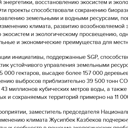
 энергетики, восстановлению экосистем и экол
ти проекты способствовали сохранению биораз
правлению земельными и водными ресурсами, п
 изменению климата, развитию возобновляемой э
 экосистем и экологическому просвещению, од
льные и экономические преимущества для мест
ации инициативы, поддержанные SGP, способств
тик устойчивого управления земельными ресур
5 000 гектаров, высадке более 157 000 деревье
ению выбросов приблизительно 39 500 тонн CO
 43 миллионов кубических метров воды, а такж
ых и сохраняемых территорий примерно на 11 000
роприятии, заместитель председателя Национал
изменению климата Жусипбек Казбеков подчеркн
тных сообществ в решение экологических проб