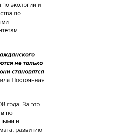
 по экологии и
ства по
ыми
итетам
ражданского
ются не только
они становятся
тила Постоянная
8 года. За это
тв по
ьными и
мата, развитию