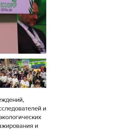
еждений,
сследователей и
 экологических
ражирования и