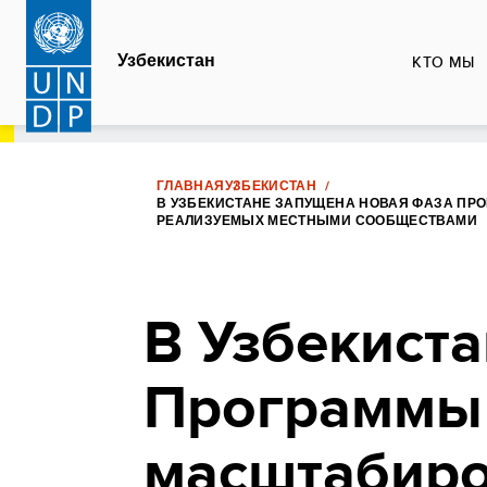
Перейти
к
Узбекистан
КТО МЫ
основному
содержанию
ГЛАВНАЯ
УЗБЕКИСТАН
В УЗБЕКИСТАНЕ ЗАПУЩЕНА НОВАЯ ФАЗА ПР
РЕАЛИЗУЕМЫХ МЕСТНЫМИ СООБЩЕСТВАМИ
В Узбекист
Программы 
масштабиро