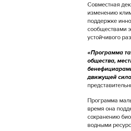
Совместная дек
изменению клим
поддержке инно
сообществами э
устойчивого раз
«Программа та
общества, мес
бенефициарами
движущей сило
представительн
Программа малы
время она подд
сохранению био
водными ресурс