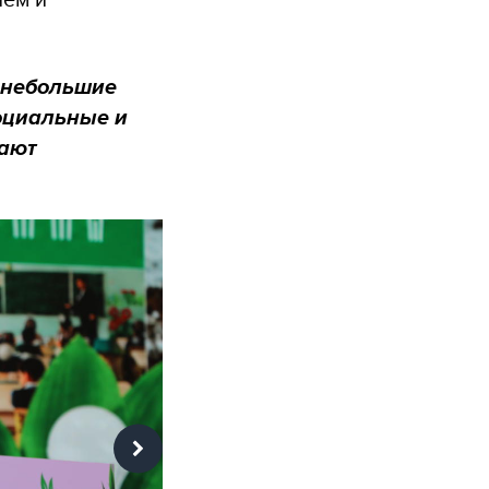
о небольшие
оциальные и
чают