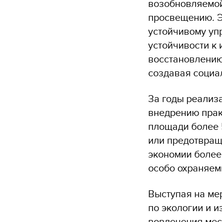
возобновляемой
просвещению. Э
устойчивому у
устойчивости к
восстановлению
создавая социа
За годы реализ
внедрению прак
площади более 
или предотвращ
экономии более
особо охраняем
Выступая на ме
по экологии и 
вовлечения мес