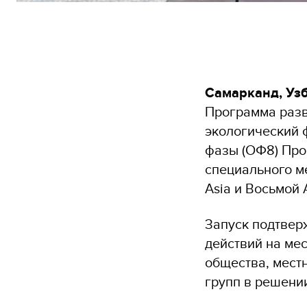
Самарканд, Узб
Программа разв
экологический 
фазы (OФ8) Про
специального ме
Asia и Восьмой
Запуск подтвер
действий на ме
общества, мест
групп в решени