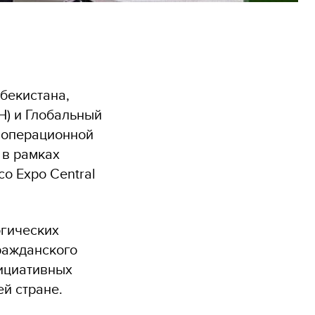
бекистана,
) и Глобальный
й операционной
 в рамках
o Expo Central
огических
ражданского
нициативных
й стране.