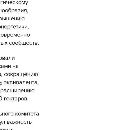
огическому
нообразия,
овышению
нергетики,
новременно
ных сообществ.
овали
сами на
в, сокращению
₂-эквивалента,
е расширению
 гектаров.
ьного комитета
ул важность
лем и