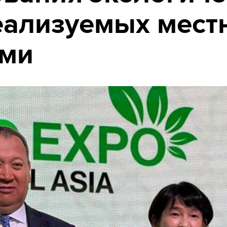
еализуемых мес
ами