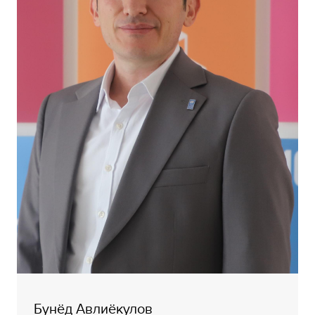
Бунёд Авлиёкулов