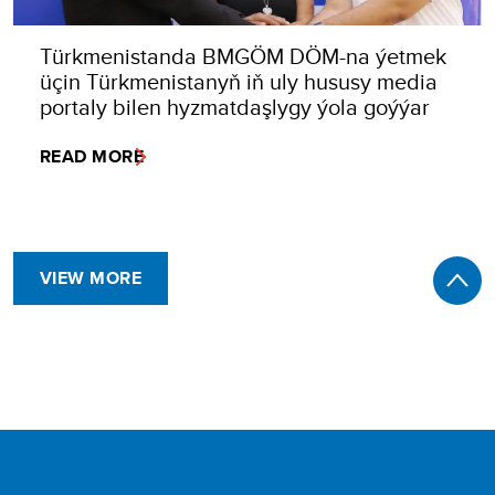
Türkmenistanda BMGÖM DÖM-na ýetmek
üçin Türkmenistanyň iň uly hususy media
portaly bilen hyzmatdaşlygy ýola goýýar
READ MORE
VIEW MORE