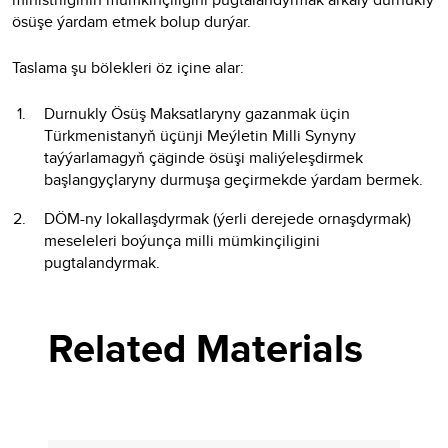
ösüşe ýardam etmek bolup durýar.
Taslama şu bölekleri öz içine alar:
Durnukly Ösüş Maksatlaryny gazanmak üçin
Türkmenistanyň üçünji Meýletin Milli Synyny
taýýarlamagyň çäginde ösüşi maliýeleşdirmek
başlangyçlaryny durmuşa geçirmekde ýardam bermek.
DÖM-ny lokallaşdyrmak (ýerli derejede ornaşdyrmak)
meseleleri boýunça milli mümkinçiligini
pugtalandyrmak.
Related Materials