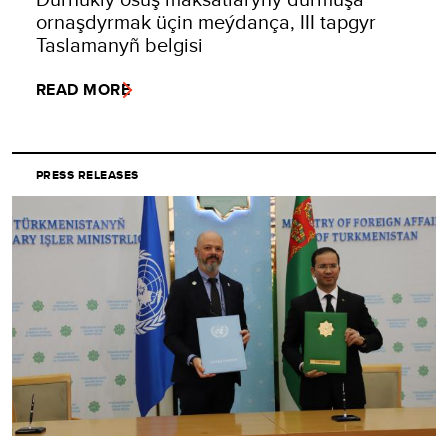
ornaşdyrmak üçin meýdança, III tapgyr
Taslamanyñ belgisi
READ MORE
PRESS RELEASES