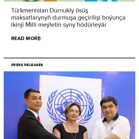
Türkmenistan Durnukly ösüş
maksatlarynyň durmuşa geçirilişi boýunça
ikinji Milli meýletin syny hödürleýär
READ MORE
PRESS RELEASES