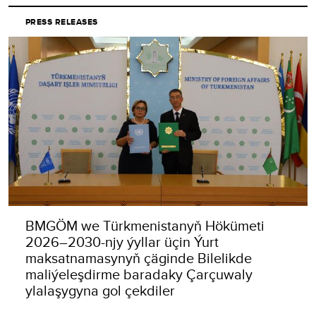
PRESS RELEASES
BMGÖM we Türkmenistanyň Hökümeti
2026–2030-njy ýyllar üçin Ýurt
maksatnamasynyň çäginde Bilelikde
maliýeleşdirme baradaky Çarçuwaly
ylalaşygyna gol çekdiler