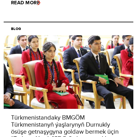
READ MORE
BLOG
Türkmenistandaky BMGÖM
Türkmenistanyň ýaşlarynyň Durnukly
ösüşe getnaşygyna goldaw bermek üçin