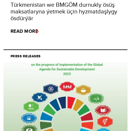
Türkmenistan we BMGÖM durnukly ösüş
maksatlaryna ýetmek üçin hyzmatdaşlygy
ösdürýär
READ MORE
PRESS RELEASES