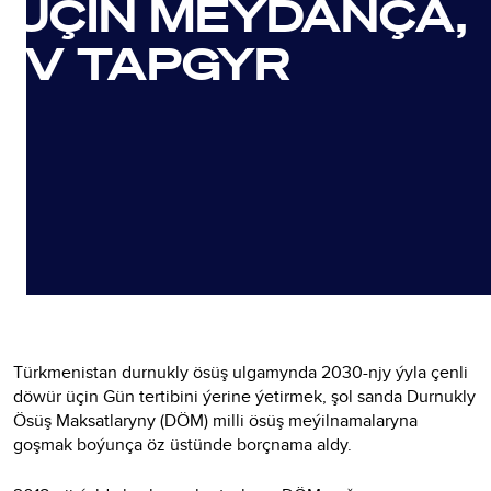
ÜÇIN MEÝDANÇA,
IV TAPGYR
Türkmenistan durnukly ösüş ulgamynda 2030-njy ýyla çenli
döwür üçin Gün tertibini ýerine ýetirmek, şol sanda Durnukly
Ösüş Maksatlaryny (DÖM) milli ösüş meýilnamalaryna
goşmak boýunça öz üstünde borçnama aldy.