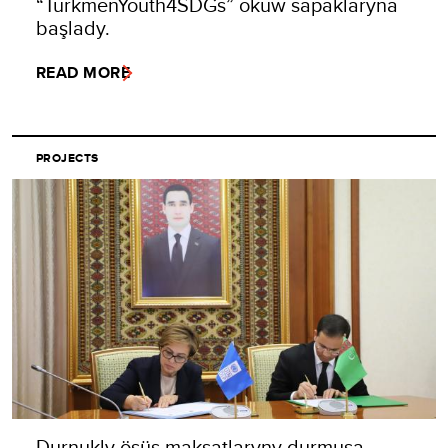
“TurkmenYouth4SDGs” okuw sapaklaryna
başlady.
READ MORE
PROJECTS
Durnukly ösüş maksatlaryny durmuşa