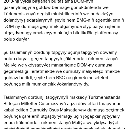
2018-nji ýylda başlanan bu taslama DÖM-nyň
gazanylmagyna goldaw bermäge gönükdirilendir we
Türkmenistanyň degişli ministrlikleriniň we pudaklaýyn
dolandyryş edaralarynyň, şeýle hem BMG-niň agentlikleriniň
DÖM-ny durmuşa geçirmek ulgamynda alyp barýan işlerini
utgaşdyrmagy amala aşyrmak üçin bilelikdäki platformasy
bolup durýar.
Şu taslamanyň dördünji tapgyry üçünji tapgyryň dowamy
bolup durýar, geçen tapgyryň çäklerinde Türkmenistanyň
Maliýe we ykdysadyýet ministrligine DÖM-ny durmuşa
geçirmekligi ilerletmekde we durnukly maliýeleşdirmekde
goldaw berildi, şeýle hem BSG-na girmek meseleleri
boýunça milli mümkinçilik ýokarlandyryldy.
Taslamanyň dördünji tapgyrynyň maksady Türkmenistanda
Birleşen Milletler Guramasynyň agza döwletleri tarapyndan
kabul edilen Durnukly Ösüş Maksatlaryny durmuşa geçirmek
boýunça çäreleriň utgaşdyrylmagy üçin jogapkär ygtyýarly
edara hökmünde Türkmenistanyň Maliýe we ykdysadyýet
ministrliginiň mümkinçiligini pugtalandyrmak arkaly durnukly