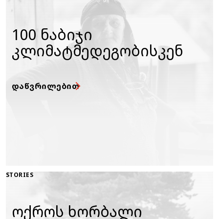
100 ნაბიჯი
კლიმატმედეგობისკენ
ᲓᲐᲬᲕᲠᲘᲚᲔᲑᲘᲗ
STORIES
ოქროს ხორბალი