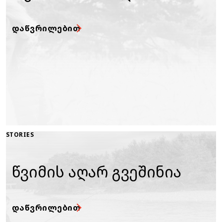
ᲓᲐᲬᲕᲠᲘᲚᲔᲑᲘᲗ
STORIES
წვიმის აღარ გვეშინია
ᲓᲐᲬᲕᲠᲘᲚᲔᲑᲘᲗ