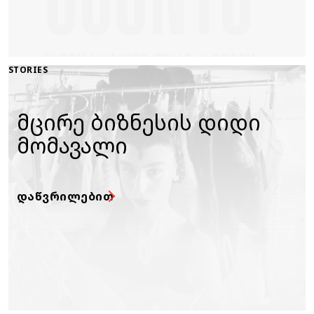
STORIES
მცირე ბიზნესის დიდი
მომავალი
ᲓᲐᲬᲕᲠᲘᲚᲔᲑᲘᲗ