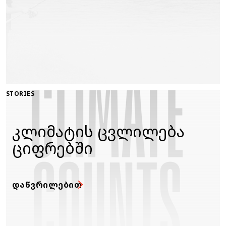
STORIES
კლიმატის ცვლილება
ციფრებში
ᲓᲐᲬᲕᲠᲘᲚᲔᲑᲘᲗ