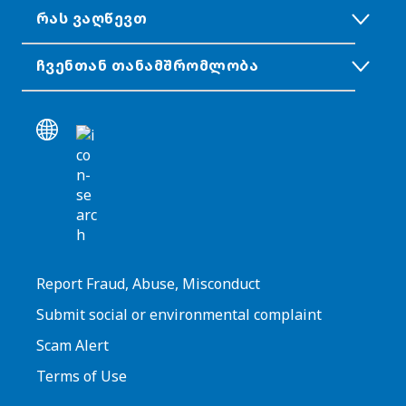
ᲠᲐᲡ ᲕᲐᲦᲬᲔᲕᲗ
ᲩᲕᲔᲜᲗᲐᲜ ᲗᲐᲜᲐᲛᲨᲠᲝᲛᲚᲝᲑᲐ
Report Fraud, Abuse, Misconduct
Submit social or environmental complaint
Scam Alert
Terms of Use