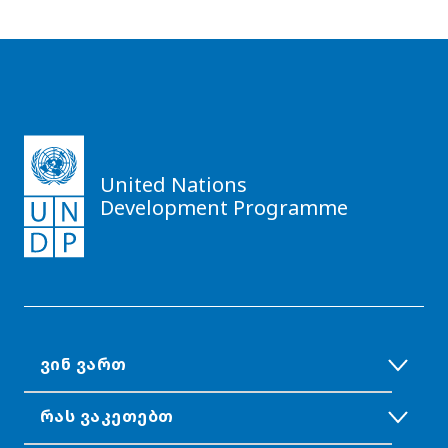
United Nations
Development Programme
ᲕᲘᲜ ᲕᲐᲠᲗ
ᲠᲐᲡ ᲕᲐᲙᲔᲗᲔᲑᲗ