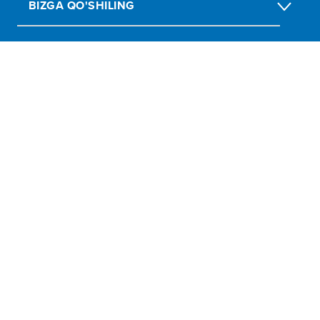
BIZGA QO'SHILING
Report Fraud, Abuse, Misconduct
Submit social or environmental complaint
Scam Alert
Terms of Use