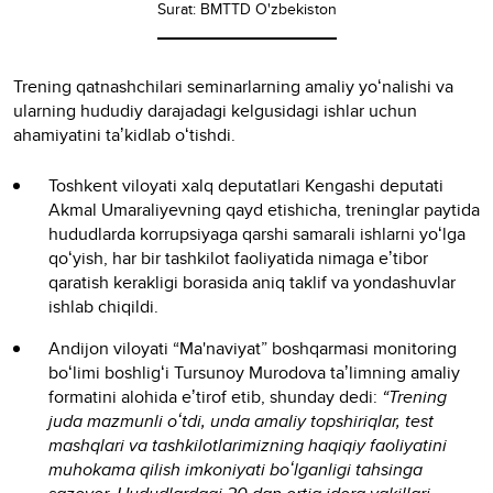
Surat: BMTTD O'zbekiston
Trening qatnashchilari seminarlarning amaliy yoʻnalishi va
ularning hududiy darajadagi kelgusidagi ishlar uchun
ahamiyatini taʼkidlab oʻtishdi.
Toshkent viloyati xalq deputatlari Kengashi deputati
Akmal Umaraliyevning qayd etishicha, treninglar paytida
hududlarda korrupsiyaga qarshi samarali ishlarni yoʻlga
qoʻyish, har bir tashkilot faoliyatida nimaga eʼtibor
qaratish kerakligi borasida aniq taklif va yondashuvlar
ishlab chiqildi.
Andijon viloyati “Ma'naviyat” boshqarmasi monitoring
boʻlimi boshligʻi Tursunoy Murodova taʼlimning amaliy
formatini alohida eʼtirof etib, shunday dedi:
“Trening
juda mazmunli oʻtdi, unda amaliy topshiriqlar, test
mashqlari va tashkilotlarimizning haqiqiy faoliyatini
muhokama qilish imkoniyati boʻlganligi tahsinga