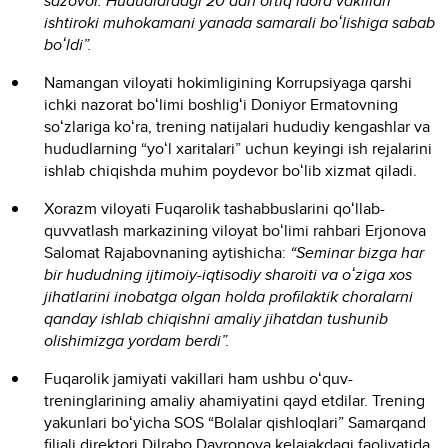
sazovor. Hududlardagi 20 dan ortiq idora vakillari
ishtiroki muhokamani yanada samarali boʻlishiga sabab
boʻldi”.
Namangan viloyati hokimligining Korrupsiyaga qarshi
ichki nazorat boʻlimi boshligʻi Doniyor Ermatovning
soʻzlariga koʻra, trening natijalari hududiy kengashlar va
hududlarning “yoʻl xaritalari” uchun keyingi ish rejalarini
ishlab chiqishda muhim poydevor boʻlib xizmat qiladi.
Xorazm viloyati Fuqarolik tashabbuslarini qoʻllab-
quvvatlash markazining viloyat boʻlimi rahbari Erjonova
Salomat Rajabovnaning aytishicha:
“Seminar bizga har
bir hududning ijtimoiy-iqtisodiy sharoiti va oʻziga xos
jihatlarini inobatga olgan holda profilaktik choralarni
qanday ishlab chiqishni amaliy jihatdan tushunib
olishimizga yordam berdi”.
Fuqarolik jamiyati vakillari ham ushbu oʻquv-
treninglarining amaliy ahamiyatini qayd etdilar. Trening
yakunlari boʻyicha SOS “Bolalar qishloqlari” Samarqand
filiali direktori Dilrabo Davronova kelajakdagi faoliyatida