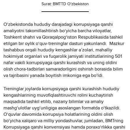
Surat: BMTTD O'zbekiston
O‘zbekistonda hududiy darajadagi korrupsiyaga qarshi
amaliyotni takomillashtirish bo‘yicha barcha viloyatlar,
Toshkent shahri va Qoraqalpog‘iston Respublikasida tashkil
etilgan bir oylik o‘quv-treninglar dasturi yakunlandi. Mazkur
tashabbus orqali hududiy kengashlar a’zolari, mahalliy
hokimiyat organlari va fuqarolik jamiyati institutlarining 501
nafar vakili korrupsiyaga qarshi kurashish va uning oldini
olish chora-tadbirlari samaradorligini oshirish borasida bilim
va tajribasini yanada boyitish imkoniga ega bo‘ldi.
Treninglar joylarda korrupsiyaga qarshi kurashish hududiy
kengashlarining muvofiqlashtiruvchi rolini kuchaytirish
maqsadida tashkil etilib, nazariy bilimlar va amaliy
mashg‘ulotlar uyg‘unligiga asoslangan formatda o‘tkazildi.
O‘quvlar davomida korrupsiya holatlarining oldini olish
bo‘yicha xalqaro va milliy yondashuvlar, jumladan, BMTning
Korrupsiyaga qarshi konvensiyasi hamda poraxo‘rlikka qarshi