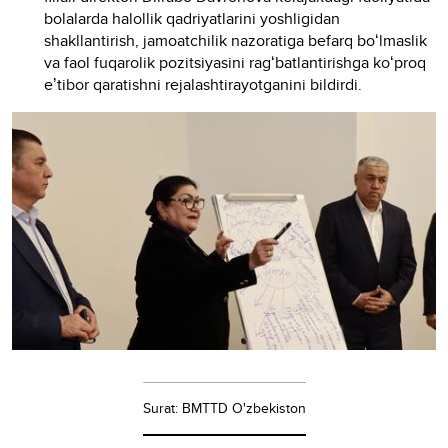
bolalarda halollik qadriyatlarini yoshligidan
shakllantirish, jamoatchilik nazoratiga befarq boʻlmaslik
va faol fuqarolik pozitsiyasini ragʻbatlantirishga koʻproq
eʼtibor qaratishni rejalashtirayotganini bildirdi.
Surat: BMTTD O'zbekiston