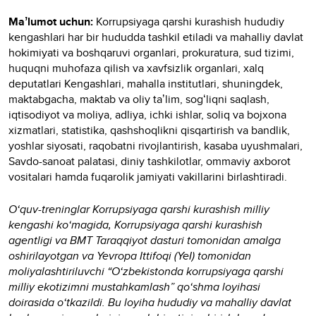
Maʼlumot uchun:
Korrupsiyaga qarshi kurashish hududiy
kengashlari har bir hududda tashkil etiladi va mahalliy davlat
hokimiyati va boshqaruvi organlari, prokuratura, sud tizimi,
huquqni muhofaza qilish va xavfsizlik organlari, xalq
deputatlari Kengashlari, mahalla institutlari, shuningdek,
maktabgacha, maktab va oliy taʼlim, sogʻliqni saqlash,
iqtisodiyot va moliya, adliya, ichki ishlar, soliq va bojxona
xizmatlari, statistika, qashshoqlikni qisqartirish va bandlik,
yoshlar siyosati, raqobatni rivojlantirish, kasaba uyushmalari,
Savdo-sanoat palatasi, diniy tashkilotlar, ommaviy axborot
vositalari hamda fuqarolik jamiyati vakillarini birlashtiradi.
O‘quv-treninglar Korrupsiyaga qarshi kurashish milliy
kengashi ko‘magida, Korrupsiyaga qarshi kurashish
agentligi va BMT Taraqqiyot dasturi tomonidan amalga
oshirilayotgan va Yevropa Ittifoqi (YeI) tomonidan
moliyalashtiriluvchi “O‘zbekistonda korrupsiyaga qarshi
milliy ekotizimni mustahkamlash” qo‘shma loyihasi
doirasida o‘tkazildi. Bu loyiha hududiy va mahalliy davlat