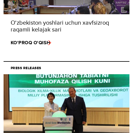
O‘zbekiston yoshlari uchun xavfsizroq
raqamli kelajak sari
KO'PROQ O'QISH
PRESS RELEASES