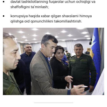
davlat tashkilotlarining fuqarolar uchun ochiqligi va
shaffofligini ta’minlash;
korrupsiya haqida xabar qilgan shaxslarni himoya
qilishga oid qonunchilikni takomillashtirish.