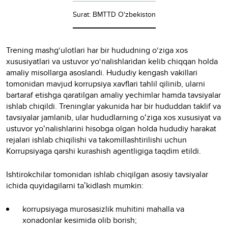
Surat: BMTTD O'zbekiston
Trening mashg‘ulotlari har bir hududning o‘ziga xos
xususiyatlari va ustuvor yo‘nalishlaridan kelib chiqqan holda
amaliy misollarga asoslandi. Hududiy kengash vakillari
tomonidan mavjud korrupsiya xavflari tahlil qilinib, ularni
bartaraf etishga qaratilgan amaliy yechimlar hamda tavsiyalar
ishlab chiqildi. Treninglar yakunida har bir hududdan taklif va
tavsiyalar jamlanib, ular hududlarning oʻziga xos xususiyat va
ustuvor yoʻnalishlarini hisobga olgan holda hududiy harakat
rejalari ishlab chiqilishi va takomillashtirilishi uchun
Korrupsiyaga qarshi kurashish agentligiga taqdim etildi.
Ishtirokchilar tomonidan ishlab chiqilgan asosiy tavsiyalar
ichida quyidagilarni taʼkidlash mumkin:
korrupsiyaga murosasizlik muhitini mahalla va
xonadonlar kesimida olib borish;