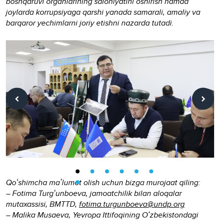
boshqaruvi organlarining salohiyatini oshirish hamda
joylarda korrupsiyaga qarshi yanada samarali, amaliy va
barqaror yechimlarni joriy etishni nazarda tutadi.
Qoʻshimcha maʼlumot olish uchun bizga murojaat qiling:
– Fotima Turgʻunboeva, jamoatchilik bilan aloqalar
mutaxassisi, BMTTD,
fotima.turgunboeva@undp.org
– Malika Musaeva, Yevropa Ittifoqining Oʻzbekistondagi