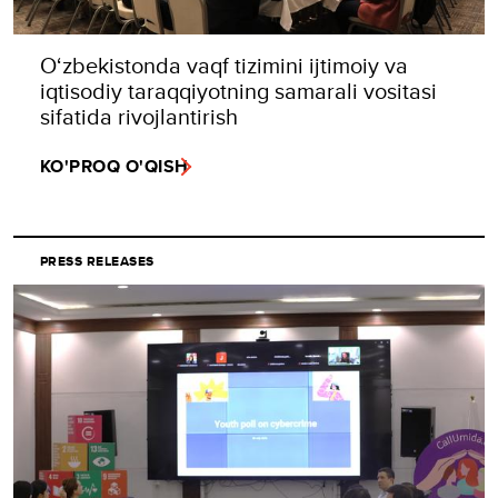
O‘zbekistonda vaqf tizimini ijtimoiy va
iqtisodiy taraqqiyotning samarali vositasi
sifatida rivojlantirish
KO'PROQ O'QISH
PRESS RELEASES