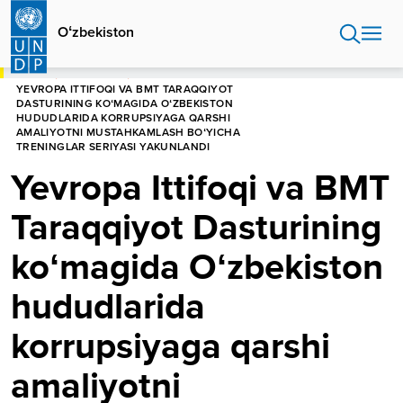
Skip
to
Oʻzbekiston
main
content
HOME
OʻZBEKISTON
YEVROPA ITTIFOQI VA BMT TARAQQIYOT
DASTURINING KOʻMAGIDA OʻZBEKISTON
HUDUDLARIDA KORRUPSIYAGA QARSHI
AMALIYOTNI MUSTAHKAMLASH BOʻYICHA
TRENINGLAR SERIYASI YAKUNLANDI
Yevropa Ittifoqi va BMT
Taraqqiyot Dasturining
koʻmagida Oʻzbekiston
hududlarida
korrupsiyaga qarshi
amaliyotni