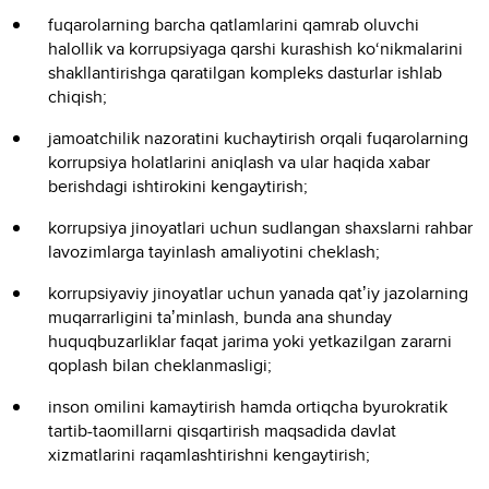
fuqarolarning barcha qatlamlarini qamrab oluvchi
halollik va korrupsiyaga qarshi kurashish ko‘nikmalarini
shakllantirishga qaratilgan kompleks dasturlar ishlab
chiqish;
jamoatchilik nazoratini kuchaytirish orqali fuqarolarning
korrupsiya holatlarini aniqlash va ular haqida xabar
berishdagi ishtirokini kengaytirish;
korrupsiya jinoyatlari uchun sudlangan shaxslarni rahbar
lavozimlarga tayinlash amaliyotini cheklash;
korrupsiyaviy jinoyatlar uchun yanada qatʼiy jazolarning
muqarrarligini taʼminlash, bunda ana shunday
huquqbuzarliklar faqat jarima yoki yetkazilgan zararni
qoplash bilan cheklanmasligi;
inson omilini kamaytirish hamda ortiqcha byurokratik
tartib-taomillarni qisqartirish maqsadida davlat
xizmatlarini raqamlashtirishni kengaytirish;