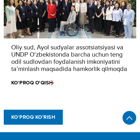
Oliy sud, Ayol sudyalar assotsiatsiyasi va
UNDP O‘zbekistonda barcha uchun teng
odil sudlovdan foydalanish imkoniyatini
ta’minlash maqsadida hamkorlik qilmoqda
KO'PROQ O'QISH
KOʻPROQ KOʻRISH