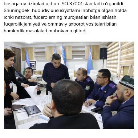
boshqaruv tizimlari uchun ISO 37001 standarti o‘rganildi.
Shuningdek, hududiy xususiyatlarni inobatga olgan holda
ichki nazorat, fuqarolarning murojaatlari bilan ishlash,
fuqarolik jamiyati va ommaviy axborot vositalari bilan
hamkorlik masalalari muhokama qilindi.