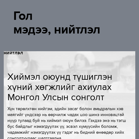
ДЭЛГЭРЭН
Гол
мэдээ, нийтлэл
НИЙТЛЭЛ
Хиймэл оюунд түшиглэн
хүний хөгжлийг ахиулах
Монгол Улсын сонголт
Хүн төрөлхтөн нийгэм, эдийн засаг болон амьдралын хэв
маягийг үндсээр нь өөрчилж чадах цоо шинэ инновацтай
нүүр тулаад буй нь хиймэл оюун билээ. Гэхдээ энэ нь тэгш
бус байдлыг нэмэгдүүлэх үү, эсвэл хүмүүсийн боломж,
чадамжийг нэмэгдүүлэх үү гэдэг нь бидний өнөөдөр хийх
сонголтуудаас шалтгаална.