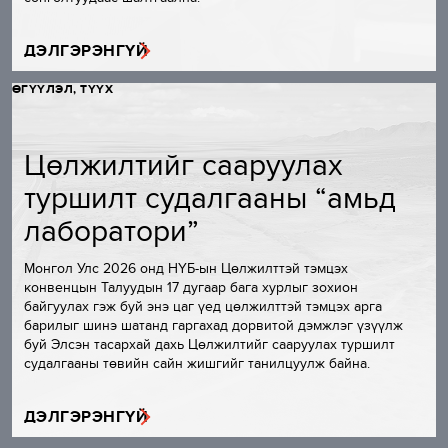
ДЭЛГЭРЭНГҮЙ
ӨГҮҮЛЭЛ, ТҮҮХ
Цөлжилтийг сааруулах
туршилт судалгааны “амьд
лаборатори”
Монгол Улс 2026 онд НҮБ-ын Цөлжилттэй тэмцэх
конвенцын Талуудын 17 дугаар бага хурлыг зохион
байгуулах гэж буй энэ цаг үед цөлжилттэй тэмцэх арга
барилыг шинэ шатанд гаргахад дорвитой дэмжлэг үзүүлж
буй Элсэн тасархай дахь Цөлжилтийг сааруулах туршилт
судалгааны төвийн сайн жишгийг танилцуулж байна.
ДЭЛГЭРЭНГҮЙ