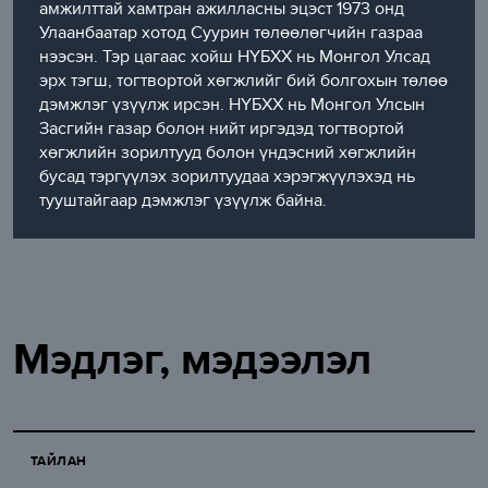
амжилттай хамтран ажилласны эцэст 1973 онд
Улаанбаатар хотод Суурин төлөөлөгчийн газраа
нээсэн. Тэр цагаас хойш НҮБХХ нь Монгол Улсад
эрх тэгш, тогтвортой хөгжлийг бий болгохын төлөө
дэмжлэг үзүүлж ирсэн. НҮБХХ нь Монгол Улсын
Засгийн газар болон нийт иргэдэд тогтвортой
хөгжлийн зорилтууд болон үндэсний хөгжлийн
бусад тэргүүлэх зорилтуудаа хэрэгжүүлэхэд нь
тууштайгаар дэмжлэг үзүүлж байна.
Мэдлэг, мэдээлэл
ТАЙЛАН