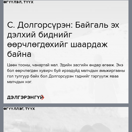
ӨГҮҮЛЭЛ, ТҮҮХ
С. Долгорсүрэн: Байгаль эх
дэлхий биднийг
өөрчлөгдөхийг шаардаж
байна
Цөөн тооны, чанартай мал. Эдийн засгийн өндөр өгөөж. Энэ
бол өөрчлөгдөн хувирч буй ирээдүйд малчдын амьжиргааны
гол тулгуур байх бол Долгорсүрэн тэднийг тэргүүлж яваа
малчдын нэг.
ДЭЛГЭРЭНГҮЙ
ӨГҮҮЛЛЭГ, ТҮҮХ