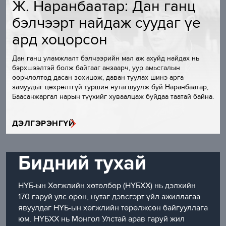
Ж. Наранбаатар: Дан ганц
бэлчээрт найдаж суудаг үе
ард хоцорсон
Дан ганц уламжлалт бэлчээрийн мал аж ахуйд найдах нь
бэрхшээлтэй болж байгааг анзаарч, уур амьсгалын
өөрчлөлтөд дасан зохицож, даван туулах шинэ арга
замуудыг цөхрөлтгүй туршин нутагшуулж буй Наранбаатар,
Баасанжаргал нарын түүхийг хуваалцаж буйдаа таатай байна.
ДЭЛГЭРЭНГҮЙ
Бидний тухай
НҮБ-ын Хөгжлийн хөтөлбөр (НҮБХХ) нь дэлхийн
170 гаруй улс орон, нутаг дэвсгэрт үйл ажиллагаа
явуулдаг НҮБ-ын хөгжлийн төрөлжсөн байгууллага
юм. НҮБХХ нь Монгол Улстай арав гаруй жил