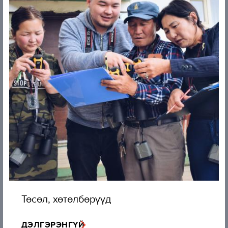
Төсөл, хөтөлбөрүүд
ДЭЛГЭРЭНГҮЙ