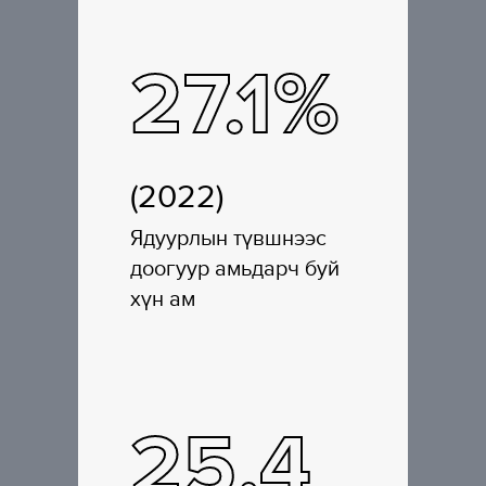
27.1%
(2022)
Ядуурлын түвшнээс
доогуур амьдарч буй
хүн ам
25.4