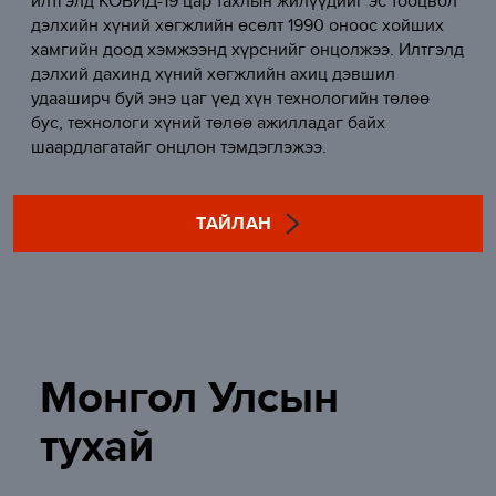
илтгэлд КОВИД-19 цар тахлын жилүүдийг эс тооцвол
дэлхийн хүний хөгжлийн өсөлт 1990 оноос хойших
хамгийн доод хэмжээнд хүрснийг онцолжээ. Илтгэлд
дэлхий дахинд хүний хөгжлийн ахиц дэвшил
удааширч буй энэ цаг үед хүн технологийн төлөө
бус, технологи хүний төлөө ажилладаг байх
шаардлагатайг онцлон тэмдэглэжээ.
ТАЙЛАН
Монгол Улсын
тухай