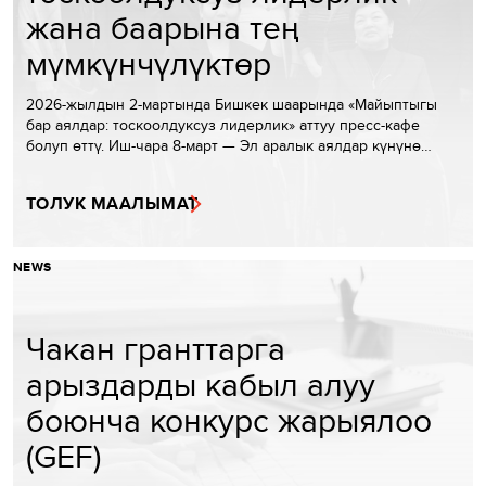
жана баарына тең
мүмкүнчүлүктөр
2026-жылдын 2-мартында Бишкек шаарында «Майыптыгы
бар аялдар: тоскоолдуксуз лидерлик» аттуу пресс-кафе
болуп өттү. Иш-чара 8-март — Эл аралык аялдар күнүнө…
ТОЛУК МААЛЫМАТ
NEWS
Чакан гранттарга
арыздарды кабыл алуу
боюнча конкурс жарыялоо
(GEF)