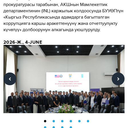
прокуратурасы тарабынан, АКШнын Мамлекеттик
департаментинин (INL) каржылык колдоосунда БУУӨПтүн
«Кыргыз Республикасында адамдарга багытталган
коррупцияга каршы аракеттенүүнү жана отчеттуулукту
күчөтүү» долбоорунун алкагында уюштурулду.
2026-Ж., 4-JUNE