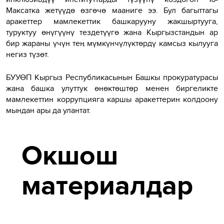
Максатка жетүүдө өзгөчө мааниге ээ. Бул багыттагы
аракеттер мамлекеттик башкарууну жакшыртууга,
туруктуу өнүгүүнү тездетүүгө жана Кыргызстандын ар
бир жараны үчүн тең мүмкүнчүлүктөрдү камсыз кылууга
негиз түзөт.
БУУӨП Кыргыз Республикасынын Башкы прокуратурасы
жана башка улуттук өнөктөштөр менен биргеликте
мамлекеттин коррупцияга каршы аракеттерин колдоону
мындан ары да улантат.
Окшош
материалдар