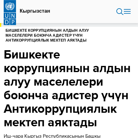
Skip
to
Кыргызстан
main
content
HOME
КЫРГЫЗСТАН
БИШКЕКТЕ КОРРУПЦИЯНЫН АЛДЫН АЛУУ
МАСЕЛЕЛЕРИ БОЮНЧА АДИСТЕР ҮЧҮН
АНТИКОРРУПЦИЯЛЫК МЕКТЕП АЯКТАДЫ
Бишкекте
коррупциянын алдын
алуу маселелери
боюнча адистер үчүн
Антикоррупциялык
мектеп аяктады
Иш-чара Кыргыз Республикасынын Башкы