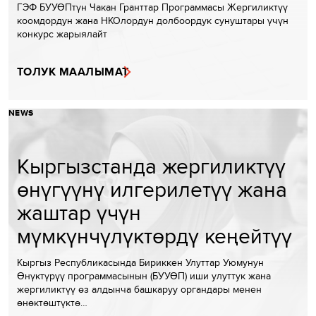
ГЭФ БУУӨПтүн Чакан Гранттар Программасы Жергиликтүү
коомдордун жана НКОлордун долбоордук сунуштары үчүн
конкурс жарыялайт
ТОЛУК МААЛЫМАТ
NEWS
Кыргызстанда жергиликтүү
өнүгүүнү илгерилетүү жана
жаштар үчүн
мүмкүнчүлүктөрдү кеңейтүү
Кыргыз Республикасында Бириккен Улуттар Уюмунун
Өнүктүрүү программасынын (БУУӨП) иши улуттук жана
жергиликтүү өз алдынча башкаруу органдары менен
өнөктөштүктө…