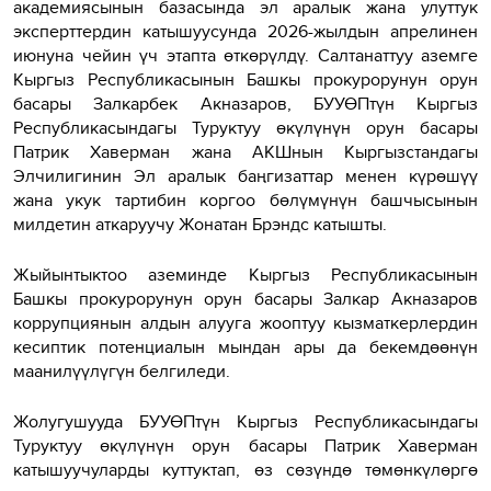
академиясынын базасында эл аралык жана улуттук
эксперттердин катышуусунда 2026-жылдын апрелинен
июнуна чейин үч этапта өткөрүлдү. Салтанаттуу аземге
Кыргыз Республикасынын Башкы прокурорунун орун
басары Залкарбек Акназаров, БУУӨПтүн Кыргыз
Республикасындагы Туруктуу өкүлүнүн орун басары
Патрик Хаверман жана АКШнын Кыргызстандагы
Элчилигинин Эл аралык баңгизаттар менен күрөшүү
жана укук тартибин коргоо бөлүмүнүн башчысынын
милдетин аткаруучу Жонатан Брэндс катышты.
Жыйынтыктоо аземинде Кыргыз Республикасынын
Башкы прокурорунун орун басары Залкар Акназаров
коррупциянын алдын алууга жооптуу кызматкерлердин
кесиптик потенциалын мындан ары да бекемдөөнүн
маанилүүлүгүн белгиледи.
Жолугушууда БУУӨПтүн Кыргыз Республикасындагы
Туруктуу өкүлүнүн орун басары Патрик Хаверман
катышуучуларды куттуктап, өз сөзүндө төмөнкүлөргө