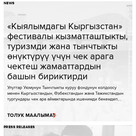
NEWS
«Кыялымдагы Кыргызстан»
фестивалы кызматташтыкты,
туризмди жана тынчтыкты
өнүктүрүү үчүн чек арага
чектеш жамааттардын
башын бириктирди
Улуттар Уюмунун Тынчтыкты куруу фондунун колдоосу
менен Кыргызстандын, Өзбекстандын жана Тажикстандын
тургундары чек ара аймактарында ишенимди бекемдеп,…
ТОЛУК МААЛЫМАТ
PRESS RELEASES