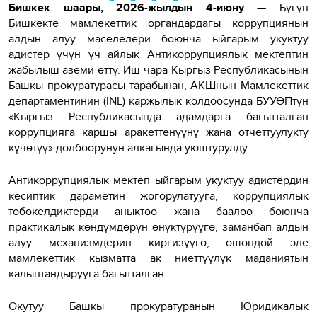
Бишкек шаары, 2026-жылдын 4-июну
— Бүгүн
Бишкекте мамлекеттик органдардагы коррупциянын
алдын алуу маселелери боюнча ыйгарым укуктуу
адистер үчүн үч айлык Антикоррупциялык мектептин
жабылыш аземи өттү. Иш-чара Кыргыз Республикасынын
Башкы прокуратурасы тарабынан, АКШнын Мамлекеттик
департаментинин (INL) каржылык колдоосунда БУУӨПтүн
«Кыргыз Республикасында адамдарга багытталган
коррупцияга каршы аракеттенүүнү жана отчеттуулукту
күчөтүү» долбоорунун алкагында уюштурулду.
Антикоррупциялык мектеп ыйгарым укуктуу адистердин
кесиптик дараметин жогорулатууга, коррупциялык
тобокелдиктерди аныктоо жана баалоо боюнча
практикалык көндүмдөрүн өнүктүрүүгө, заманбап алдын
алуу механизмдерин киргизүүгө, ошондой эле
мамлекеттик кызматта ак ниеттүүлүк маданиятын
калыптандырууга багытталган.
Окутуу Башкы прокуратуранын Юридикалык