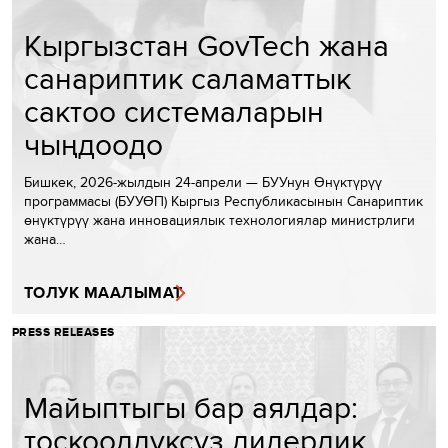
Кыргызстан GovTech жана
санариптик саламаттык
сактоо системаларын
чыңдоодо
Бишкек, 2026-жылдын 24-апрели — БУУнун Өнүктүрүү
программасы (БУУӨП) Кыргыз Республикасынын Санариптик
өнүктүрүү жана инновациялык технологиялар министрлиги
жана…
ТОЛУК МААЛЫМАТ
PRESS RELEASES
Майыптыгы бар аялдар:
тоскоолдуксуз лидерлик