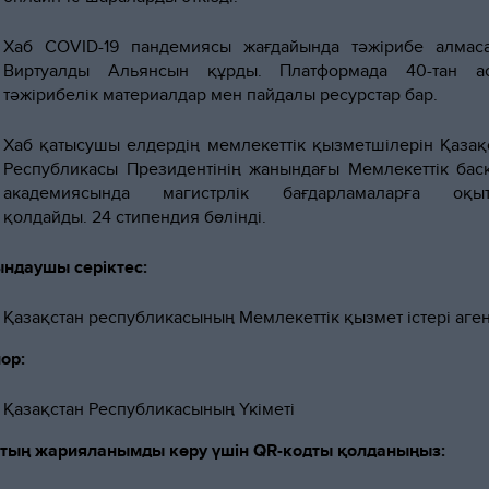
Хаб COVID-19 пандемиясы жағдайында тәжірибе алмас
Виртуалды Альянсын құрды. Платформада 40-тан а
тәжірибелік материалдар мен пайдалы ресурстар бар.
Хаб қатысушы елдердің мемлекеттік қызметшілерін Қазақ
Республикасы Президентінің жанындағы Мемлекеттік бас
академиясында магистрлік бағдарламаларға оқыт
қолдайды. 24 стипендия бөлінді.
ндаушы серіктес:
Қазақстан республикасының Мемлекеттік қызмет істері агент
ор:
Қазақстан Республикасының Үкіметі
тың жарияланымды көру үшін QR-кодты қолданыңыз: