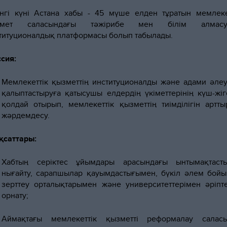
інгі күні Астана хабы - 45 мүше елден тұратын мемлеке
змет саласындағы тәжірибе мен білім алмасу
титуционалдық платформасы болып табылады.
сия:
Мемлекеттік қызметтің институционалды және адами әлеу
қалыптастыруға қатысушы елдердің үкіметтерінің күш-жіг
қолдай отырып, мемлекеттік қызметтің тиімділігін артты
жәрдемдесу.
саттары:
Хабтың серіктес ұйымдары арасындағы ынтымақтаст
нығайту, сарапшылар қауымдастығымен, бүкіл әлем бой
зерттеу орталықтарымен және университеттерімен әріпте
орнату;
Аймақтағы мемлекеттік қызметті реформалау салас