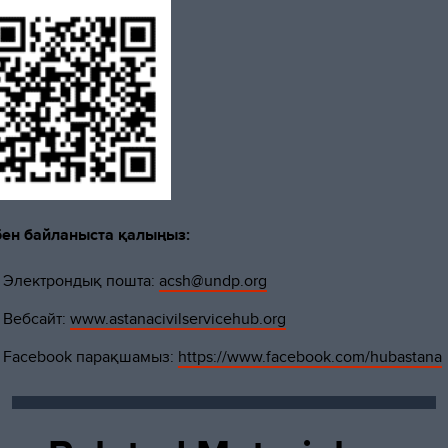
бен байланыста қалыңыз:
Электрондық пошта:
acsh@undp.org
Вебсайт:
www.astanacivilservicehub.org
Facebook парақшамыз:
https://www.facebook.com/hubastana