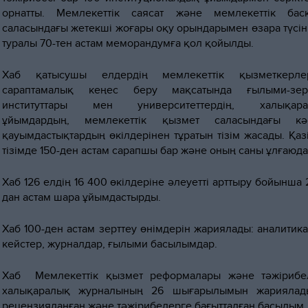
орнатты. Мемлекеттік саясат және мемлекеттік бас
саласындағы жетекші жоғары оқу орындарымен өзара түсіні
туралы 70-тен астам меморандумға қол қойылды.
Хаб қатысушы елдердің мемлекеттік қызметкерлер
сараптамалық кеңес беру мақсатында ғылыми-зерт
институттары мен университеттердің, халықара
ұйымдардың, мемлекеттік қызмет саласындағы кәс
қауымдастықтардың өкілдерінен тұратын тізім жасады. Қаз
тізімде 150-ден астам сарапшы бар және оның саны ұлғаюда
Хаб 126 елдің 16 400 өкілдеріне әлеуетті арттыру бойынша 
дан астам шара ұйымдастырды.
Хаб 100-ден астам зерттеу өнімдерін жариялады: аналитик
кейстер, журналдар, ғылыми басылымдар.
Хаб Мемлекеттік қызмет реформалары және тәжірибе
халықаралық журналының 26 шығарылымын жариялад
рецензияланған және тәжірибелерге бағытталған басылым.