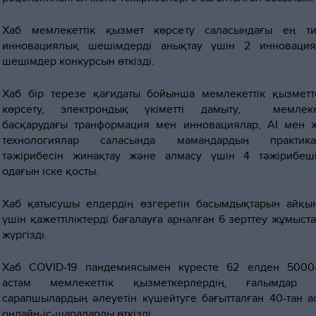
Хаб мемлекеттік қызмет көрсету саласындағы ең ти
инновациялық шешімдерді анықтау үшін 2 инноваци
шешімдер конкурсын өткізді.
Хаб бір терезе қағидаты бойынша мемлекеттік қызметт
көрсету, электрондық үкіметті дамыту, мемлекет
басқарудағы транформация мен инновациялар, AI мен 
технологиялар саласында мамандардың практика
тәжірибесін жинақтау және алмасу үшін 4 тәжірибеш
одағын іске қосты.
Хаб қатысушы елдердің өзгеретін басымдықтарын айқы
үшін қажеттіліктерді бағалауға арналған 6 зерттеу жұмыст
жүргізді.
Хаб COVID-19 пандемиясымен күресте 62 елден 5000
астам мемлекеттік қызметкерлердің, ғалымдар 
сарапшылардың әлеуетін күшейтуге бағытталған 40-тан а
онлайн-іс-шараларды өткізді.