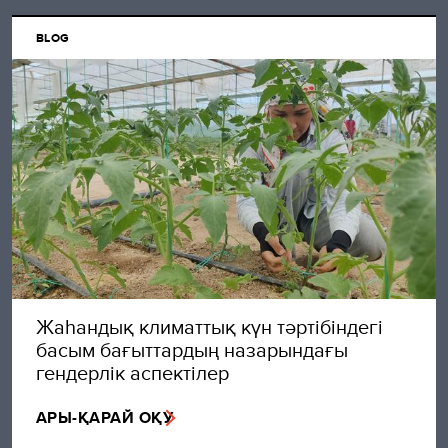
BLOG
Жаһандық климаттық күн тәртібіндегі
басым бағыттардың назарындағы
гендерлік аспектілер
АРЫ-ҚАРАЙ ОҚУ