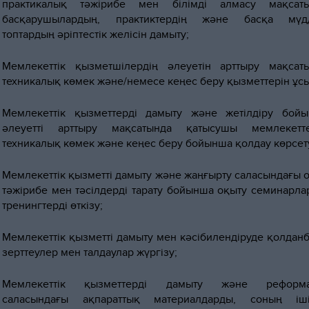
практикалық тәжірибе мен білімді алмасу мақсат
басқарушылардың, практиктердің және басқа мүдд
топтардың әріптестік желісін дамыту;
Мемлекеттік қызметшілердің әлеуетін арттыру мақсат
техникалық көмек және/немесе кеңес беру қызметтерін ұсы
Мемлекеттік қызметтерді дамыту және жетілдіру бой
әлеуетті арттыру мақсатында қатысушы мемлекетт
техникалық көмек және кеңес беру бойынша қолдау көрсет
Мемлекеттік қызметті дамыту және жаңғырту саласындағы 
тәжірибе мен тәсілдерді тарату бойынша оқыту семинарла
тренингтерді өткізу;
Мемлекеттік қызметті дамыту мен кәсібилендіруде қолдан
зерттеулер мен талдаулар жүргізу;
Мемлекеттік қызметтерді дамыту және реформа
саласындағы ақпараттық материалдарды, соның іш