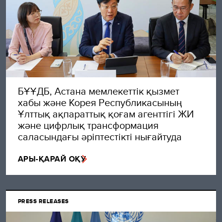
БҰҰДБ, Астана мемлекеттік қызмет
хабы және Корея Республикасының
Ұлттық ақпараттық қоғам агенттігі ЖИ
және цифрлық трансформация
саласындағы әріптестікті нығайтуда
АРЫ-ҚАРАЙ ОҚУ
PRESS RELEASES