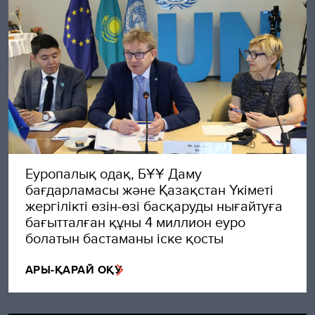
Еуропалық одақ, БҰҰ Даму
бағдарламасы және Қазақстан Үкіметі
жергілікті өзін-өзі басқаруды нығайтуға
бағытталған құны 4 миллион еуро
болатын бастаманы іске қосты
АРЫ-ҚАРАЙ ОҚУ