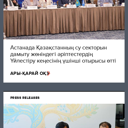
Астанада Қазақстанның су секторын
дамыту жөніндегі әріптестердің
Үйлестіру кеңесінің үшінші отырысы өтті
АРЫ-ҚАРАЙ ОҚУ
PRESS RELEASES