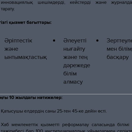
инновациялық шешімдерді, кейстерді және журналд
тарату.
ізгі қызмет бағыттары:
Әріптестік
Әлеуетті
Зерттеул
және
нығайту
мен білім
ынтымақтастық
және тең
басқару
дәрежеде
білім
алмасу
ғы 10 жылдағы нәтижелер:
Қатысушы елдердің саны 25-тен 45-ке дейін өсті.
Хаб мемлекеттік қызметті реформалау саласында білімі
тәжірибесі бар 100 институционалдық ұйымдармен серікте