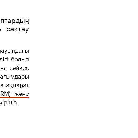
аптардың
ы сақтау
лауындағы
лігі болып
на сәйкес
шағымдары
ша ақпарат
SRM) және
іріңіз.