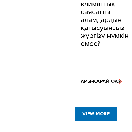
климаттық
саясатты
адамдардың
қатысуынсыз
жүргізу мүмкін
емес?
АРЫ-ҚАРАЙ ОҚУ
VIEW MORE