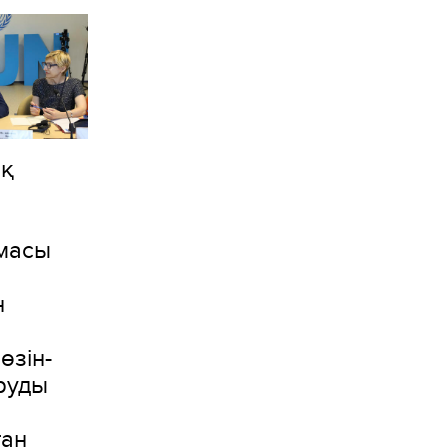
ық
Ұ
масы
н
 өзін-
аруды
а
ған