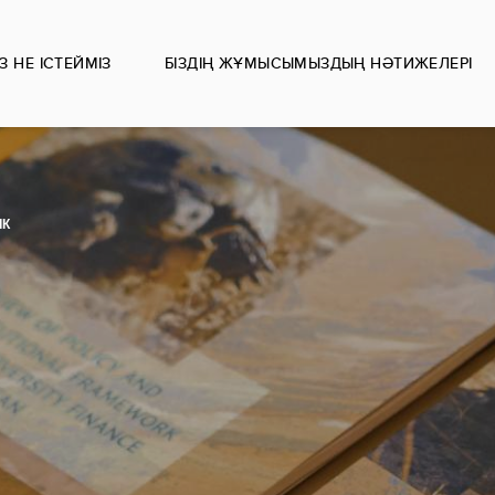
ІЗ НЕ ІСТЕЙМІЗ
БІЗДІҢ ЖҰМЫСЫМЫЗДЫҢ НӘТИЖЕЛЕРІ
ІК