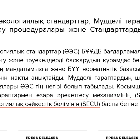
экологиялық стандарттар, Мүдделі тар
у процедуралары және Стандарттард
логиялық стандарттар (ӘЭС) БҰҰДБ бағдарлама
ту және тәуекелдерді басқарудың құрамдас бө
ің мандатымызға және БҰҰ нормативтік базасы
інін нақты анықтайды. Мүдделі тараптардың 
иялары ӘЭС-тің негізі болып табылады. Қосым
араптармен өзара әрекеттесу механизмінің (
гиялық сәйкестік бөлімінің (SECU)
басты бетіне к
PRESS RELEASES
PRESS RELEASES