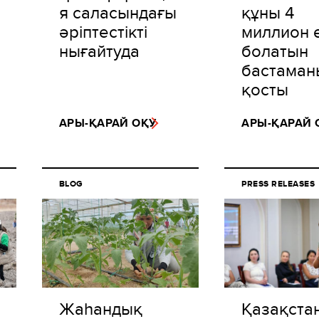
я саласындағы
құны 4
әріптестікті
миллион 
нығайтуда
болатын
бастаманы
қосты
АРЫ-ҚАРАЙ ОҚУ
АРЫ-ҚАРАЙ 
BLOG
PRESS RELEASES
Жаһандық
Қазақста