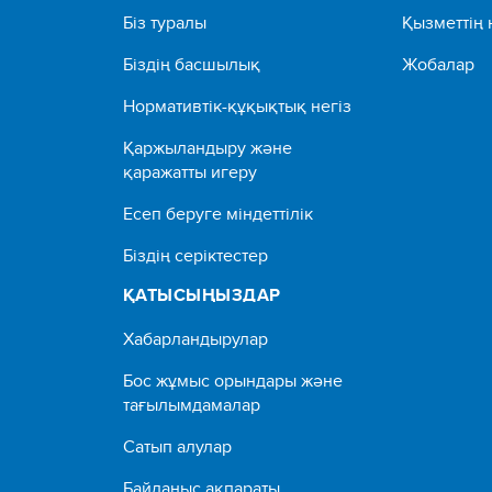
Біз туралы
Қызметтің 
Біздің басшылық
Жобалар
Нормативтік-құқықтық негіз
Қаржыландыру және
қаражатты игеру
Есеп беруге міндеттілік
Біздің серіктестер
ҚАТЫСЫҢЫЗДАР
Хабарландырулар
Бос жұмыс орындары және
тағылымдамалар
Сатып алулар
Байланыс ақпараты