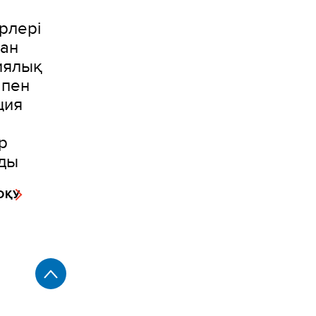
рлері
ған
иялық
 пен
ция
р
ды
ОҚУ