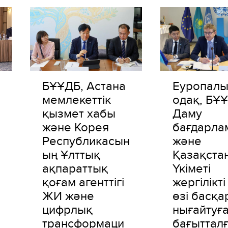
БҰҰДБ, Астана
Еуропал
мемлекеттік
одақ, БҰ
қызмет хабы
Даму
және Корея
бағдарла
Республикасын
және
ың Ұлттық
Қазақста
ақпараттық
Үкіметі
қоғам агенттігі
жергілікті
ЖИ және
өзі басқ
цифрлық
нығайтуғ
трансформаци
бағыттал