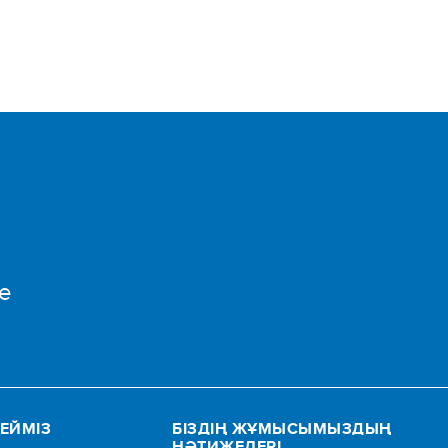
e
ТЕЙМІЗ
БІЗДІҢ ЖҰМЫСЫМЫЗДЫҢ
НӘТИЖЕЛЕРІ