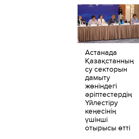
Астанада
Қазақстанның
су секторын
дамыту
жөніндегі
әріптестердің
Үйлестіру
кеңесінің
үшінші
отырысы өтті