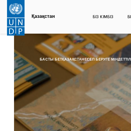
Skip
to
Қазақстан
БІЗ КІМБІЗ
Б
main
content
БАСТЫ БЕТ
ҚАЗАҚСТАН
ЕСЕП БЕРУГЕ МІНДЕТТІЛ