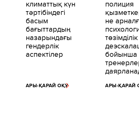
климаттық күн
полиция
тәртібіндегі
қызметке
басым
не арнал
бағыттардың
психолог
назарындағы
төзімділік
гендерлік
деэскала
аспектілер
бойынша
тренерле
даярлана
АРЫ-ҚАРАЙ ОҚУ
АРЫ-ҚАРАЙ 