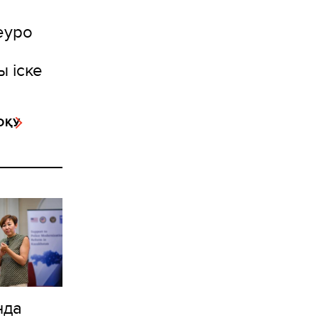
еуро
 іске
ОҚУ
нда