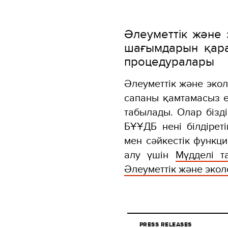
Әлеуметтік және 
шағымдарын қара
процедуралары
Әлеуметтік және эко
сапаны қамтамасыз е
табылады. Олар бізд
БҰҰДБ нені білдірет
мен сәйкестік функц
алу үшін
Мүдделі т
Әлеуметтік және эколо
PRESS RELEASES