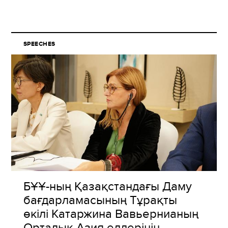
SPEECHES
БҰҰ-ның Қазақстандағы Даму
бағдарламасының Тұрақты
өкілі Катаржина Вавьернианың
Орталық Азия елдерінің