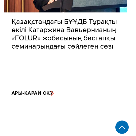
Қазақстандағы БҰҰДБ Тұрақты
өкілі Катаржина Вавьернианың
«FOLUR» жобасының бастапқы
семинарындағы cөйлеген сөзі
АРЫ-ҚАРАЙ ОҚУ