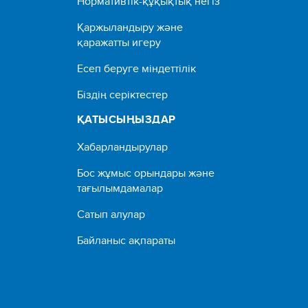
Нормативтік-құқықтық негіз
Қаржыландыру және
қаражатты игеру
Есеп беруге міндеттілік
Біздің серіктестер
ҚАТЫСЫҢЫЗДАР
Хабарландырулар
Бос жұмыс орындары және
тағылымдамалар
Сатып алулар
Байланыс ақпараты