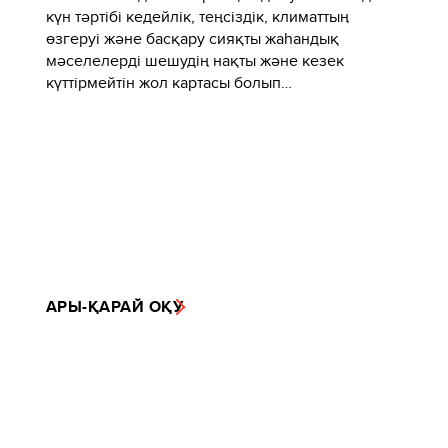
күн тәртібі кедейлік, теңсіздік, климаттың
өзгеруі және басқару сияқты жаһандық
мәселелерді шешудің нақты және кезек
күттірмейтін жол картасы болып…
АРЫ-ҚАРАЙ ОҚУ