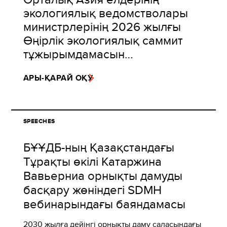
экологиялық ведомстволары
министрлерінің 2026 жылғы
Өңірлік экологиялық саммит
тұжырымдамасын…
АРЫ-ҚАРАЙ ОҚУ
SPEECHES
БҰҰДБ-ның Қазақстандағы
Тұрақты өкілі Катаржина
Вавьерниа орнықты дамуды
басқару жөніндегі SDMH
вебинарындағы баяндамасы
2030 жылға дейінгі орнықты даму саласындағы