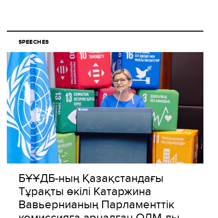
SPEECHES
БҰҰДБ-ның Қазақстандағы
Тұрақты өкілі Катаржина
Вавьернианың Парламенттік
комиссияға арналған ОДМ-ды