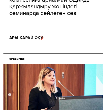
қаржыландыру жөніндегі
семинарда сөйлеген сөзі
АРЫ-ҚАРАЙ ОҚУ
SPEECHES