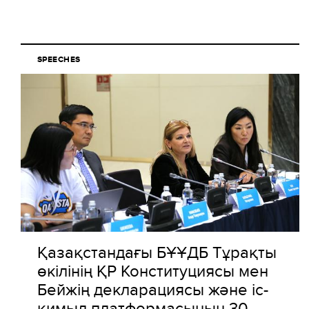
SPEECHES
Қазақстандағы БҰҰДБ Тұрақты
өкілінің ҚР Конституциясы мен
Бейжің декларациясы және іс-
қимыл платформасының 30