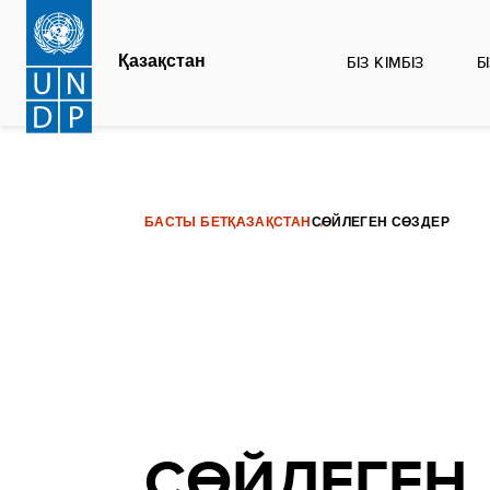
Skip
to
Қазақстан
БІЗ КІМБІЗ
Б
main
content
БАСТЫ БЕТ
ҚАЗАҚСТАН
СӨЙЛЕГЕН СӨЗДЕР
СӨЙЛЕГЕН