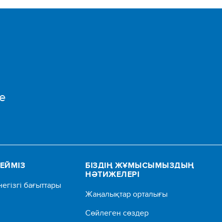
e
ТЕЙМІЗ
БІЗДІҢ ЖҰМЫСЫМЫЗДЫҢ
НӘТИЖЕЛЕРІ
негізгі бағыттары
Жаңалықтар орталығы
Сөйлеген сөздер