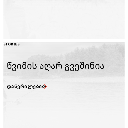
STORIES
წვიმის აღარ გვეშინია
ᲓᲐᲬᲕᲠᲘᲚᲔᲑᲘᲗ