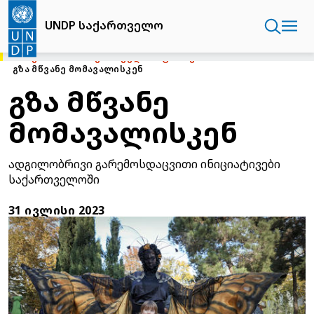
Skip
to
UNDP საქართველო
main
content
ᲛᲗᲐᲕᲐᲠᲘ
UNDP ᲡᲐᲥᲐᲠᲗᲕᲔᲚᲝ
ᲘᲡᲢᲝᲠᲘᲔᲑᲘ
ᲒᲖᲐ ᲛᲬᲕᲐᲜᲔ ᲛᲝᲛᲐᲕᲐᲚᲘᲡᲙᲔᲜ
გზა მწვანე
მომავალისკენ
ადგილობრივი გარემოსდაცვითი ინიციატივები
საქართველოში
31 ᲘᲕᲚᲘᲡᲘ 2023