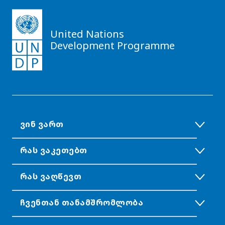
United Nations
Development Programme
ᲕᲘᲜ ᲕᲐᲠᲗ
ᲠᲐᲡ ᲕᲐᲙᲔᲗᲔᲑᲗ
ᲠᲐᲡ ᲕᲐᲦᲬᲔᲕᲗ
ᲩᲕᲔᲜᲗᲐᲜ ᲗᲐᲜᲐᲛᲨᲠᲝᲛᲚᲝᲑᲐ