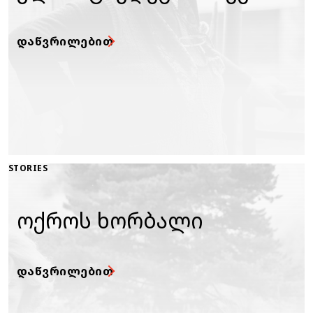
ᲓᲐᲬᲕᲠᲘᲚᲔᲑᲘᲗ
STORIES
ოქროს ხორბალი
ᲓᲐᲬᲕᲠᲘᲚᲔᲑᲘᲗ