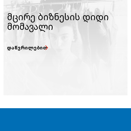
მცირე ბიზნესის დიდი
მომავალი
ᲓᲐᲬᲕᲠᲘᲚᲔᲑᲘᲗ