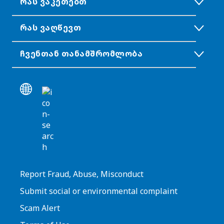
ᲠᲐᲡ ᲕᲐᲙᲔᲗᲔᲑᲗ
ᲠᲐᲡ ᲕᲐᲦᲬᲔᲕᲗ
ᲩᲕᲔᲜᲗᲐᲜ ᲗᲐᲜᲐᲛᲨᲠᲝᲛᲚᲝᲑᲐ
Report Fraud, Abuse, Misconduct
Submit social or environmental complaint
Scam Alert