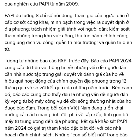
qua nghiên cứu PAPI từ năm 2009.
PAPI đo lường 8 chỉ số nội dung: tham gia của người dân ở
cấp cơ sở; công khai, minh bạch trong việc ra quyết định ở
địa phương; trách nhiệm giải trình với người dân; kiểm soát
tham nhũng trong khu vực công; thủ tục hành chính công;
cung ứng dịch vụ công; quản trị môi trường; và quản trị điện
tử.
Tương tự những báo cáo PAPI trước đây, Báo cáo PAPI 2024
cung cấp dữ liệu và thông tin về những vấn đề người dân
cần nhà nước tập trung giải quyết và đánh giá của họ về
hiệu quả hoạt động của chính quyền địa phương trong 12
tháng qua và so với kết quả của những năm trước. Bên cạnh
đó, báo cáo cũng cho thấy đâu là những vấn đề người dân
kỳ vọng từ bộ máy công vụ để đời sống thường nhật của họ
được bảo đảm. Trong bối cảnh Việt Nam đang triển khai
những cải cách mang tính đột phá về sắp xếp, tinh gọn bộ
máy từ trung ương đến địa phương, kết quả khảo sát PAPI
năm 2024 có giá trị tham khảo đặc biệt đối với các nhà
hoạch định chính sách. Những “con số biết nói” trong báo