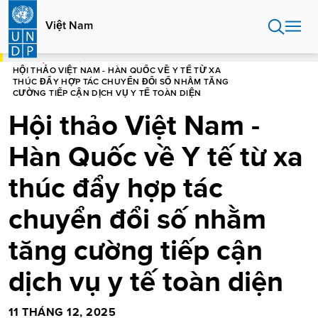
Nhảy
đến
Việt Nam
nội
dung
NHÀ
VIỆT NAM
HỘI THẢO VIỆT NAM - HÀN QUỐC VỀ Y TẾ TỪ XA
THÚC ĐẨY HỢP TÁC CHUYỂN ĐỔI SỐ NHẰM TĂNG
CƯỜNG TIẾP CẬN DỊCH VỤ Y TẾ TOÀN DIỆN
Hội thảo Việt Nam -
Hàn Quốc về Y tế từ xa
thúc đẩy hợp tác
chuyển đổi số nhằm
tăng cường tiếp cận
dịch vụ y tế toàn diện
11 THÁNG 12, 2025