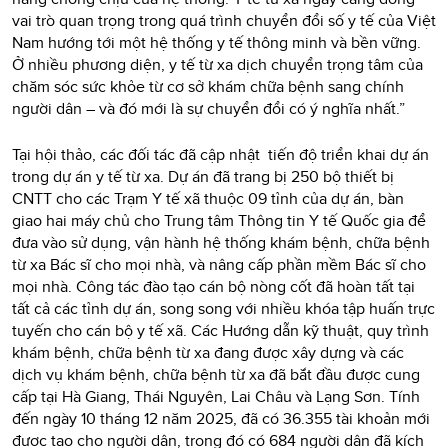
vai trò quan trọng trong quá trình chuyển đổi số y tế của Việt
Nam hướng tới một hệ thống y tế thông minh và bền vững.
Ở nhiều phương diện, y tế từ xa dịch chuyển trọng tâm của
chăm sóc sức khỏe từ cơ sở khám chữa bệnh sang chính
người dân – và đó mới là sự chuyển đổi có ý nghĩa nhất.”
Tại hội thảo, các đối tác đã cập nhật tiến độ triển khai dự án
trong dự án y tế từ xa. Dự án đã trang bị 250 bộ thiết bị
CNTT cho các Trạm Y tế xã thuộc 09 tỉnh của dự án, bàn
giao hai máy chủ cho Trung tâm Thông tin Y tế Quốc gia để
đưa vào sử dụng, vận hành hệ thống khám bệnh, chữa bệnh
từ xa Bác sĩ cho mọi nhà, và nâng cấp phần mềm Bác sĩ cho
mọi nhà. Công tác đào tạo cán bộ nòng cốt đã hoàn tất tại
tất cả các tỉnh dự án, song song với nhiều khóa tập huấn trực
tuyến cho cán bộ y tế xã. Các Hướng dẫn kỹ thuật, quy trình
khám bệnh, chữa bệnh từ xa đang được xây dựng và các
dịch vụ khám bệnh, chữa bệnh từ xa đã bắt đầu được cung
cấp tại Hà Giang, Thái Nguyên, Lai Châu và Lạng Sơn. Tính
đến ngày 10 tháng 12 năm 2025, đã có 36.355 tài khoản mới
được tạo cho người dân, trong đó có 684 người dân đã kích