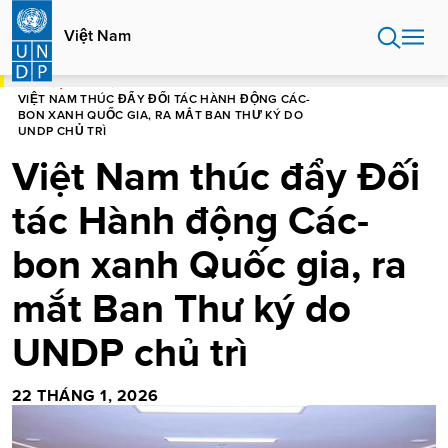
Nhảy
đến
Việt Nam
nội
dung
NHÀ
VIỆT NAM
VIỆT NAM THÚC ĐẨY ĐỐI TÁC HÀNH ĐỘNG CÁC-
BON XANH QUỐC GIA, RA MẮT BAN THƯ KÝ DO
UNDP CHỦ TRÌ
Việt Nam thúc đẩy Đối
tác Hành động Các-
bon xanh Quốc gia, ra
mắt Ban Thư ký do
UNDP chủ trì
22 THÁNG 1, 2026