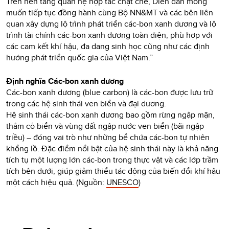
Trên nền tảng quan hệ hợp tác chặt chẽ, Diễn đàn mong
muốn tiếp tục đồng hành cùng Bộ NN&MT và các bên liên
quan xây dựng lộ trình phát triển các-bon xanh dương và lộ
trình tài chính các-bon xanh dương toàn diện, phù hợp với
các cam kết khí hậu, đa dang sinh học cũng như các định
hướng phát triển quốc gia của Việt Nam.”
Định nghĩa Các-bon xanh dương
Các-bon xanh dương (blue carbon) là các-bon được lưu trữ
trong các hệ sinh thái ven biển và đại dương.
Hệ sinh thái các-bon xanh dương bao gồm rừng ngập mặn,
thảm cỏ biển và vùng đất ngập nước ven biển (bãi ngập
triều) – đóng vai trò như những bể chứa các-bon tự nhiên
khổng lồ. Đặc điểm nổi bật của hệ sinh thái này là khả năng
tích tụ một lượng lớn các-bon trong thực vật và các lớp trầm
tích bên dưới, giúp giảm thiểu tác động của biến đổi khí hậu
một cách hiệu quả. (Nguồn:
UNESCO
)