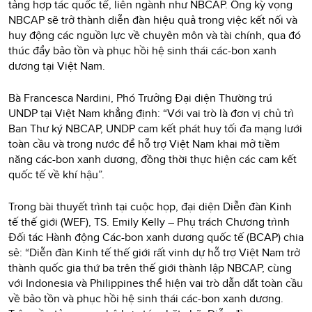
tảng hợp tác quốc tế, liên ngành như NBCAP. Ông kỳ vọng
NBCAP sẽ trở thành diễn đàn hiệu quả trong việc kết nối và
huy động các nguồn lực về chuyên môn và tài chính, qua đó
thúc đẩy bảo tồn và phục hồi hệ sinh thái các-bon xanh
dương tại Việt Nam.
Bà Francesca Nardini, Phó Trưởng Đại diện Thường trú
UNDP tại Việt Nam khẳng định: “Với vai trò là đơn vị chủ trì
Ban Thư ký NBCAP, UNDP cam kết phát huy tối đa mạng lưới
toàn cầu và trong nước để hỗ trợ Việt Nam khai mở tiềm
năng các-bon xanh dương, đồng thời thực hiện các cam kết
quốc tế về khí hậu”.
Trong bài thuyết trình tại cuộc họp, đại diện Diễn đàn Kinh
tế thế giới (WEF), TS. Emily Kelly – Phụ trách Chương trình
Đối tác Hành động Các-bon xanh dương quốc tế (BCAP) chia
sẻ: “Diễn đàn Kinh tế thế giới rất vinh dự hỗ trợ Việt Nam trở
thành quốc gia thứ ba trên thế giới thành lập NBCAP, cùng
với Indonesia và Philippines thể hiện vai trò dẫn dắt toàn cầu
về bảo tồn và phục hồi hệ sinh thái các-bon xanh dương.