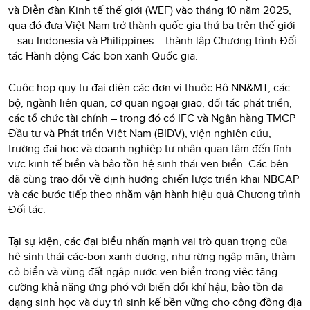
và Diễn đàn Kinh tế thế giới (WEF) vào tháng 10 năm 2025,
qua đó đưa Việt Nam trở thành quốc gia thứ ba trên thế giới
– sau Indonesia và Philippines – thành lập Chương trình Đối
tác Hành động Các-bon xanh Quốc gia.
Cuộc họp quy tụ đại diện các đơn vị thuộc Bộ NN&MT, các
bộ, ngành liên quan, cơ quan ngoại giao, đối tác phát triển,
các tổ chức tài chính – trong đó có IFC và Ngân hàng TMCP
Đầu tư và Phát triển Việt Nam (BIDV), viện nghiên cứu,
trường đại học và doanh nghiệp tư nhân quan tâm đến lĩnh
vực kinh tế biển và bảo tồn hệ sinh thái ven biển. Các bên
đã cùng trao đổi về định hướng chiến lược triển khai NBCAP
và các bước tiếp theo nhằm vận hành hiệu quả Chương trình
Đối tác.
Tại sự kiện, các đại biểu nhấn mạnh vai trò quan trọng của
hệ sinh thái các-bon xanh dương, như rừng ngập mặn, thảm
cỏ biển và vùng đất ngập nước ven biển trong việc tăng
cường khả năng ứng phó với biến đổi khí hậu, bảo tồn đa
dạng sinh học và duy trì sinh kế bền vững cho cộng đồng địa