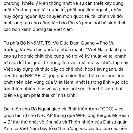
phương. Nhiều ý kiến thống nhất về sự cần thiết xây dựng
một nền tảng hợp tác quốc tế, phối hợp liên ngành, nhằm
huy động nguồn lực chuyên môn quốc tế, tài chính và đổi
mới sáng tạo cho công tác bảo tồn và phục hồi hệ sinh thái
các-bon xanh dương tại Việt Nam.
Từ phía Bộ NN&MT, TS. Vũ Đức Đam Quang – Phó Vụ
trưởng, Vụ Hợp tác quốc tế nhấn mạnh: “Việt Nam đánh giá
cao sự hợp tác chặt chẽ cùng hỗ trợ về kỹ thuật và tài chính
từ các đối tác quốc tế trong lĩnh vực mới mẻ và phức tạp này.
Việc xây dựng và thúc đẩy cơ chế phối hợp liên ngành, đa
bên trong NBCAP sẽ góp phần hiện thực hóa các mục tiêu
phát triển bền vững của Việt Nam, nhất là trong lĩnh vực bảo
tồn thiên nhiên, bảo vệ và phục hồi sức khỏe hệ sinh thái
biển và giảm phát thải khí nhà kính.”
Đại diện cho Bộ Ngoại giao và Phát triển Anh (FCDO) – cơ
quan tài trợ cho NBCAP thông qua WEF, ông Fergus McBean
– Bí thư thứ nhất về Khí hậu và Thiên nhiên của Đại sứ quán
Anh tại Việt Nam bày tỏ sự tin tưởng vào vai trò của các nền