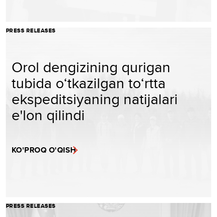
PRESS RELEASES
Orol dengizining qurigan
tubida o‘tkazilgan to‘rtta
ekspeditsiyaning natijalari
e'lon qilindi
KO'PROQ O'QISH
PRESS RELEASES