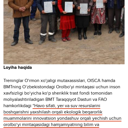
Loyiha haqida
Treninglar O‘rmon xo‘jaligi mutaxassislari, OISCA hamda
BMTning O‘zbekistondagi Orolbo‘yi mintaqasi uchun inson
xavfsizligi bo‘yicha ko‘p sheriklik trast fondi tomonidan
moliyalashtiriladigan BMT Taraqqiyot Dasturi va FAO
hamkorlikdagi
“Havo sifati, yer va suv resurslarini
boshqarishni yaxshilash orqali ekologik beqarorlik
muammolarini innovatsion yondashuv orqali yechish uchun
orolbo‘yi mintaqasidagi hamjamiyatning bilim va