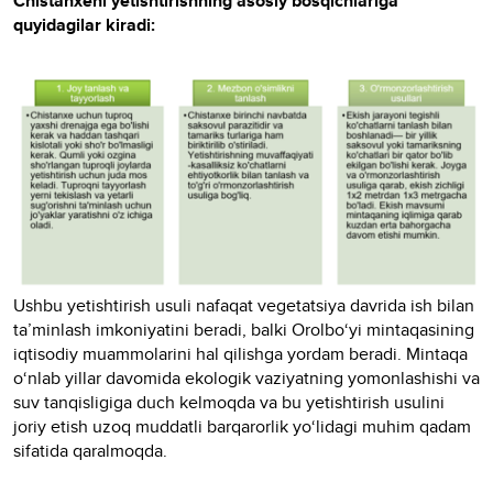
Chistanxeni yetishtirishning asosiy bosqichlariga
quyidagilar kiradi:
Ushbu yetishtirish usuli nafaqat vegetatsiya davrida ish bilan
ta’minlash imkoniyatini beradi, balki Orolbo‘yi mintaqasining
iqtisodiy muammolarini hal qilishga yordam beradi. Mintaqa
o‘nlab yillar davomida ekologik vaziyatning yomonlashishi va
suv tanqisligiga duch kelmoqda va bu yetishtirish usulini
joriy etish uzoq muddatli barqarorlik yo‘lidagi muhim qadam
sifatida qaralmoqda.