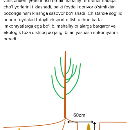
Chistanxeni yetishtirish orqali mahalliy fermerlar nafaqat
cho‘l yerlarini tiklashadi, balki foydali dorivor o‘simliklar
bozoriga ham kirishga sazovor bo‘lishadi. Chistanxe sog‘liq
uchun foydalari tufayli eksport qilish uchun katta
imkoniyatlarga ega bo‘lib, mahalliy oilalarga barqaror va
ekologik toza qishloq xo‘jaligi bilan yashash imkoniyatini
beradi.