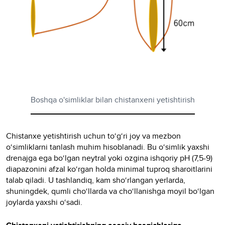
Boshqa o'simliklar bilan chistanxeni yetishtirish
Chistanxe yetishtirish uchun to‘g‘ri joy va mezbon
o‘simliklarni tanlash muhim hisoblanadi. Bu o‘simlik yaxshi
drenajga ega bo‘lgan neytral yoki ozgina ishqoriy pH (7,5-9)
diapazonini afzal ko‘rgan holda minimal tuproq sharoitlarini
talab qiladi. U tashlandiq, kam sho‘rlangan yerlarda,
shuningdek, qumli cho‘llarda va cho‘llanishga moyil bo‘lgan
joylarda yaxshi o‘sadi.