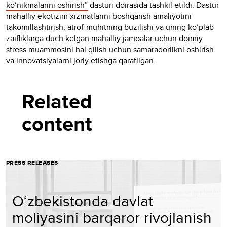
ko‘nikmalarini oshirish”
dasturi doirasida tashkil etildi. Dastur
mahalliy ekotizim xizmatlarini boshqarish amaliyotini
takomillashtirish, atrof-muhitning buzilishi va uning ko‘plab
zaifliklarga duch kelgan mahalliy jamoalar uchun doimiy
stress muammosini hal qilish uchun samaradorlikni oshirish
va innovatsiyalarni joriy etishga qaratilgan.
Related
content
PRESS RELEASES
O‘zbekistonda davlat
moliyasini barqaror rivojlanish