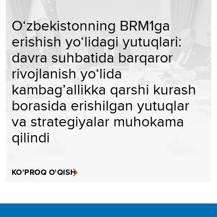
O‘zbekistonning BRM1ga
erishish yo‘lidagi yutuqlari:
davra suhbatida barqaror
rivojlanish yo‘lida
kambag’allikka qarshi kurash
borasida erishilgan yutuqlar
va strategiyalar muhokama
qilindi
KO'PROQ O'QISH