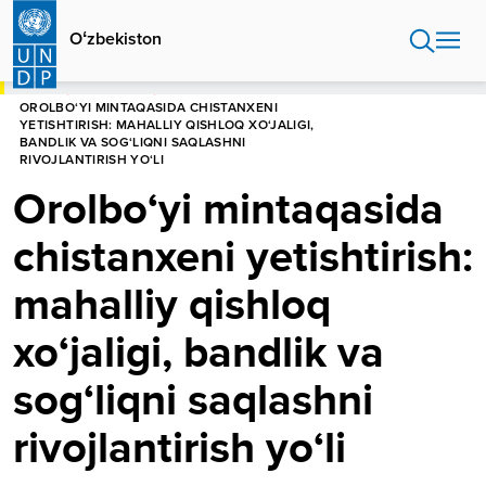
Skip
to
Oʻzbekiston
main
content
HOME
OʻZBEKISTON
OROLBO‘YI MINTAQASIDA CHISTANXENI
YETISHTIRISH: MAHALLIY QISHLOQ XO‘JALIGI,
BANDLIK VA SOG‘LIQNI SAQLASHNI
RIVOJLANTIRISH YO‘LI
Orolbo‘yi mintaqasida
chistanxeni yetishtirish:
mahalliy qishloq
xo‘jaligi, bandlik va
sog‘liqni saqlashni
rivojlantirish yo‘li