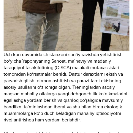
Uch kun davomida chistanxeni sun’iy ravishda yetishtirish
bo‘yicha Yaponiyaning Sanoat, ma’naviy va madaniy
taraqqiyot tashkilotining (OISCA) malakali mutaxassislari
tomonidan ko‘rsatmalar berildi. Dastur daraxtlarni ekish va
parvarish qilish, o‘rmonlashtirish va parazitlarni ekishning
asosiy usullarini o‘z ichiga olgan. Treninglardan asosiy
maqsad mahalliy oilalarga yangi dehqonchilik ko‘nikmalarini
egallashga yordam berish va qishloq xo‘jaligida mavsumiy
bandlikni ta’minlashdan iborat va shu bilan birga ekologik
muammolarga ko‘p duch keladigan mahalliy iqtisodiyotni
rivojlantirishga ham yordam berishdir.