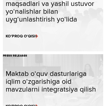
maqsadlari va yashil ustuvor
yo‘nalishlar bilan
uyg‘unlashtirish yo‘lida
KO'PROQ O'QISH
PRESS RELEASES
Maktab o‘quv dasturlariga
iqlim o‘zgarishiga oid
mavzularni integratsiya qilish