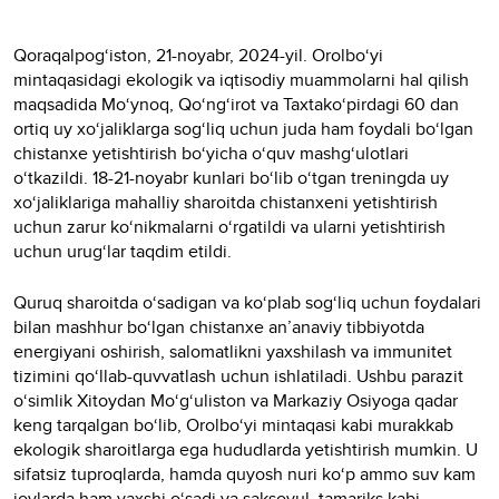
Qoraqalpog‘iston, 21-noyabr, 2024-yil. Orolbo‘yi
mintaqasidagi ekologik va iqtisodiy muammolarni hal qilish
maqsadida Mo‘ynoq, Qo‘ng‘irot va Taxtako‘pirdagi 60 dan
ortiq uy xo‘jaliklarga sog‘liq uchun juda ham foydali bo‘lgan
chistanxe yetishtirish bo‘yicha o‘quv mashg‘ulotlari
o‘tkazildi. 18-21-noyabr kunlari bo‘lib o‘tgan treningda uy
xo‘jaliklariga mahalliy sharoitda chistanxeni yetishtirish
uchun zarur ko‘nikmalarni o‘rgatildi va ularni yetishtirish
uchun urug‘lar taqdim etildi.
Quruq sharoitda o‘sadigan va ko‘plab sog‘liq uchun foydalari
bilan mashhur bo‘lgan chistanxe an’anaviy tibbiyotda
energiyani oshirish, salomatlikni yaxshilash va immunitet
tizimini qo‘llab-quvvatlash uchun ishlatiladi. Ushbu parazit
o‘simlik Xitoydan Mo‘g‘uliston va Markaziy Osiyoga qadar
keng tarqalgan bo‘lib, Orolbo‘yi mintaqasi kabi murakkab
ekologik sharoitlarga ega hududlarda yetishtirish mumkin. U
sifatsiz tuproqlarda, hamda quyosh nuri ko‘p ammo suv kam
joylarda ham yaxshi o‘sadi va saksovul, tamariks kabi