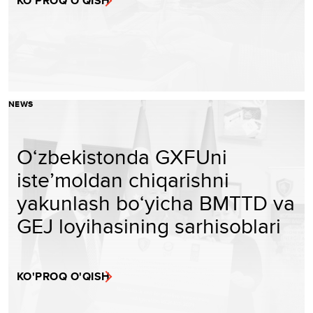
KO'PROQ O'QISH
NEWS
O‘zbekistonda GXFUni
iste’moldan chiqarishni
yakunlash bo‘yicha BMTTD va
GEJ loyihasining sarhisoblari
KO'PROQ O'QISH