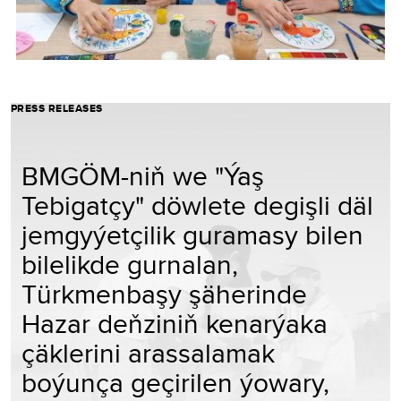
PRESS RELEASES
BMGÖM-niň we "Ýaş
Tebigatçy" döwlete degişli däl
jemgyýetçilik guramasy bilen
bilelikde gurnalan,
Türkmenbaşy şäherinde
Hazar deňziniň kenarýaka
çäklerini arassalamak
boýunça geçirilen ýowary,