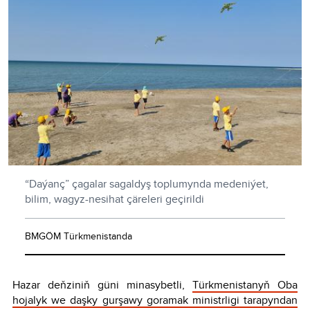
“Daýanç” çagalar sagaldyş toplumynda medeniýet,
bilim, wagyz-nesihat çäreleri geçirildi
BMGÖM Türkmenistanda
Hazar deňziniň güni minasybetli,
Türkmenistanyň Oba
hojalyk we daşky gurşawy goramak ministrligi tarapyndan