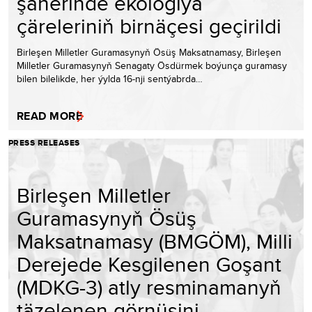
şäherinde ekologiýa
çäreleriniň birnäçesi geçirildi
Birleşen Milletler Guramasynyň Ösüş Maksatnamasy, Birleşen
Milletler Guramasynyň Senagaty Ösdürmek boýunça guramasy
bilen bilelikde, her ýylda 16-nji sentýabrda…
READ MORE
PRESS RELEASES
Birleşen Milletler
Guramasynyň Ösüş
Maksatnamasy (BMGÖM), Milli
Derejede Kesgilenen Goşant
(MDKG-3) atly resminamanyň
täzelenen görnüşini