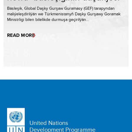
Bäsleşik, Global Daşky Gurşaw Guramasy (GEF) tarapyndan
maliýeleşdirilýän we Türkmenistanyň Daşky Gurşawy Goramak
Ministrligi bilen bilelikde durmuşa geçirilýän…
READ MORE
United Nations
Development Programme