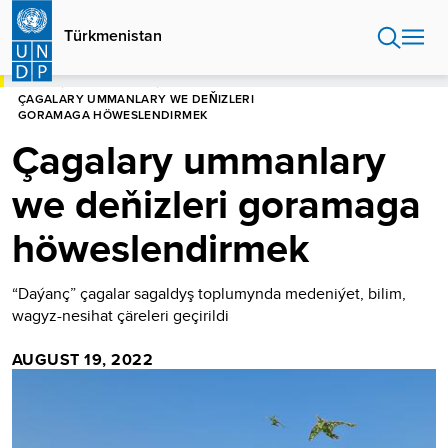
Skip
to
Türkmenistan
main
content
HOME
TÜRKMENISTAN
ÇAGALARY UMMANLARY WE DEŇIZLERI
GORAMAGA HÖWESLENDIRMEK
Çagalary ummanlary
we deňizleri goramaga
höweslendirmek
“Daýanç” çagalar sagaldyş toplumynda medeniýet, bilim,
wagyz-nesihat çäreleri geçirildi
AUGUST 19, 2022