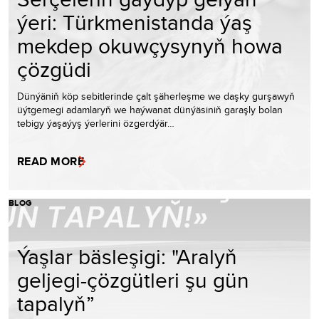
ýeri: Türkmenistanda ýaş
mekdep okuwçysynyň howa
çözgüdi
Dünýäniň köp sebitlerinde çalt şäherleşme we daşky gurşawyň
üýtgemegi adamlaryň we haýwanat dünýäsiniň garaşly bolan
tebigy ýaşaýyş ýerlerini özgerdýär…
READ MORE
BLOG
Ýaşlar bäsleşigi: "Aralyň
geljegi-çözgütleri şu gün
tapalyň”