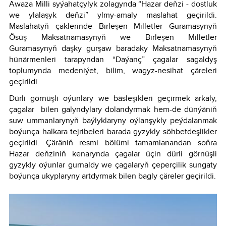
Awaza Milli syýahatçylyk zolagynda “Hazar deňzi - dostluk
we ylalaşyk deňzi” ylmy-amaly maslahat geçirildi.
Maslahatyň çäklerinde Birleşen Milletler Guramasynyň
Ösüş Maksatnamasynyň we Birleşen Milletler
Guramasynyň daşky gurşaw baradaky Maksatnamasynyň
hünärmenleri tarapyndan “Daýanç” çagalar sagaldyş
toplumynda medeniýet, bilim, wagyz-nesihat çäreleri
geçirildi.
Dürli görnüşli oýunlary we bäsleşikleri geçirmek arkaly,
çagalar bilen galyndylary dolandyrmak hem-de dünýäniň
suw ummanlarynyň baýlyklaryny oýlanşykly peýdalanmak
boýunça halkara tejribeleri barada gyzykly söhbetdeşlikler
geçirildi. Çäräniň resmi bölümi tamamlanandan soňra
Hazar deňziniň kenarynda çagalar üçin dürli görnüşli
gyzykly oýunlar gurnaldy we çagalaryň çeperçilik sungaty
boýunça ukyplaryny artdyrmak bilen bagly çäreler geçirildi.