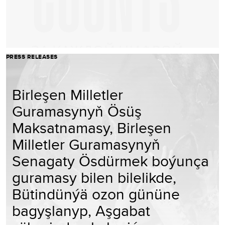
PRESS RELEASES
Birleşen Milletler
Guramasynyň Ösüş
Maksatnamasy, Birleşen
Milletler Guramasynyň
Senagaty Ösdürmek boýunça
guramasy bilen bilelikde,
Bütindünýä ozon gününe
bagyşlanyp, Aşgabat