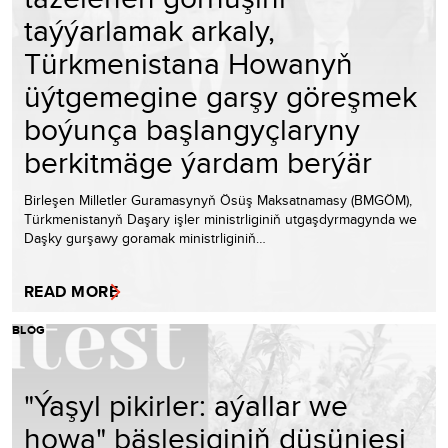
taýýarlamak arkaly,
Türkmenistana Howanyň
üýtgemegine garşy göreşmek
boýunça başlangyçlaryny
berkitmäge ýardam berýär
Birleşen Milletler Guramasynyň Ösüş Maksatnamasy (BMGÖM),
Türkmenistanyň Daşary işler ministrliginiň utgaşdyrmagynda we
Daşky gurşawy goramak ministrliginiň…
READ MORE
BLOG
"Ýaşyl pikirler: aýallar we
howa" bäsleşiginiň düşünjesi