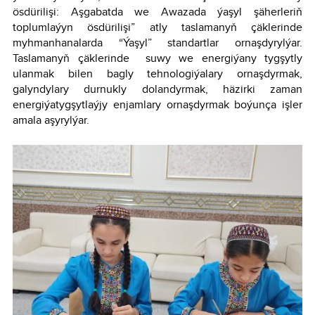
ösdürilişi: Aşgabatda we Awazada ýaşyl şäherleriň
toplumlaýyn ösdürilişi” atly taslamanyň çäklerinde
myhmanhanalarda “Ýaşyl” standartlar ornaşdyrylýar.
Taslamanyň çäklerinde suwy we energiýany tygşytly
ulanmak bilen bagly tehnologiýalary ornaşdyrmak,
galyndylary durnukly dolandyrmak, häzirki zaman
energiýatygşytlaýjy enjamlary ornaşdyrmak boýunça işler
amala aşyrylýar.