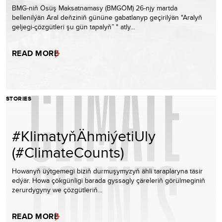
BMG-niň Ösüş Maksatnamasy (BMGÖM) 26-njy martda
bellenilýän Aral deňziniň gününe gabatlanyp geçirilýän "Aralyň
geljegi-çözgütleri şu gün tapalyň” " atly…
READ MORE
STORIES
#KlimatyňÄhmiýetiUly
(#ClimateCounts)
Howanyň üýtgemegi biziň durmuşymyzyň ähli taraplaryna täsir
edýär. Howa çökgünligi barada gyssagly çäreleriň görülmeginiň
zerurdygyny we çözgütleriň…
READ MORE