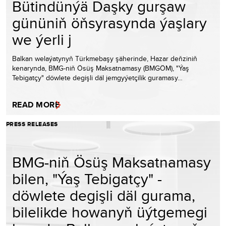
Bütindünýä Daşky gurşaw
gününiň öňsyrasynda ýaşlary
we ýerli j
Balkan welaýatynyň Türkmebaşy şäherinde, Hazar deňziniň
kenarynda, BMG-niň Ösüş Maksatnamasy (BMGÖM), "Ýaş
Tebigatçy" döwlete degişli däl jemgyýetçilik guramasy…
READ MORE
PRESS RELEASES
BMG-niň Ösüş Maksatnamasy
bilen, "Ýaş Tebigatçy" -
döwlete degişli däl gurama,
bilelikde howanyň üýtgemegi