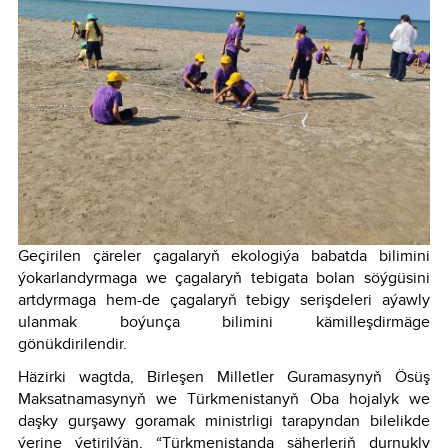
Geçirilen çäreler çagalaryň ekologiýa babatda bilimini
ýokarlandyrmaga we çagalaryň tebigata bolan söýgüsini
artdyrmaga hem-de çagalaryň tebigy serişdeleri aýawly
ulanmak boýunça bilimini kämilleşdirmäge
gönükdirilendir.
Häzirki wagtda, Birleşen Milletler Guramasynyň Ösüş
Maksatnamasynyň we Türkmenistanyň Oba hojalyk we
daşky gurşawy goramak ministrligi tarapyndan bilelikde
ýerine ýetirilýän, “Türkmenistanda şäherleriň durnukly