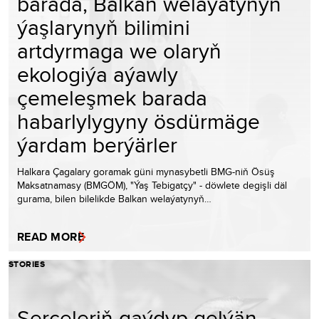
barada, Balkan welaýatynyň
ýaşlarynyň bilimini
artdyrmaga we olaryň
ekologiýa aýawly
çemeleşmek barada
habarlylygyny ösdürmäge
ýardam berýärler
Halkara Çagalary goramak güni mynasybetli BMG-niň Ösüş
Maksatnamasy (BMGÖM), "Ýaş Tebigatçy" - döwlete degişli däl
gurama, bilen bilelikde Balkan welaýatynyň…
READ MORE
STORIES
Serçeleriň gaýdyp gelýän