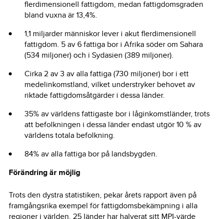
flerdimensionell fattigdom, medan fattigdomsgraden
bland vuxna är 13,4%.
1,1 miljarder människor lever i akut flerdimensionell
fattigdom. 5 av 6 fattiga bor i Afrika söder om Sahara
(534 miljoner) och i Sydasien (389 miljoner).
Cirka 2 av 3 av alla fattiga (730 miljoner) bor i ett
medelinkomstland, vilket understryker behovet av
riktade fattigdomsåtgärder i dessa länder.
35% av världens fattigaste bor i låginkomstländer, trots
att befolkningen i dessa länder endast utgör 10 % av
världens totala befolkning.
84% av alla fattiga bor på landsbygden.
Förändring är möjlig
Trots den dystra statistiken, pekar årets rapport även på
framgångsrika exempel för fattigdomsbekämpning i alla
regioner i världen. 25 länder har halverat sitt MPI-värde