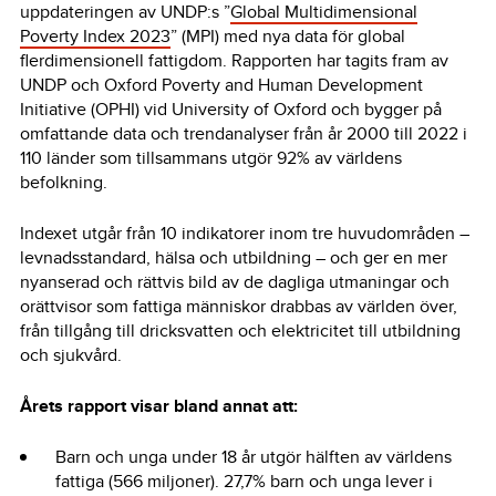
uppdateringen av UNDP:s ”
Global Multidimensional
Poverty Index 2023
” (MPI) med nya data för global
flerdimensionell fattigdom. Rapporten har tagits fram av
UNDP och Oxford Poverty and Human Development
Initiative (OPHI) vid University of Oxford och bygger på
omfattande data och trendanalyser från år 2000 till 2022 i
110 länder som tillsammans utgör 92% av världens
befolkning.
Indexet utgår från 10 indikatorer inom tre huvudområden –
levnadsstandard, hälsa och utbildning – och ger en mer
nyanserad och rättvis bild av de dagliga utmaningar och
orättvisor som fattiga människor drabbas av världen över,
från tillgång till dricksvatten och elektricitet till utbildning
och sjukvård.
Årets rapport visar bland annat att:
Barn och unga under 18 år utgör hälften av världens
fattiga (566 miljoner). 27,7% barn och unga lever i