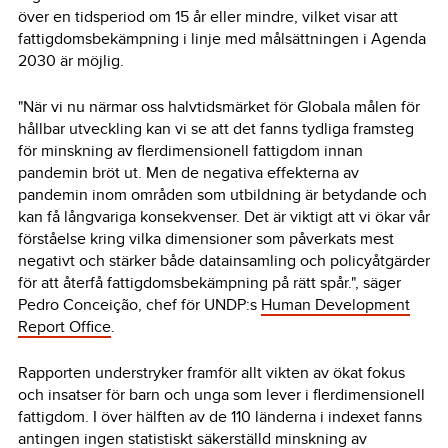
över en tidsperiod om 15 år eller mindre, vilket visar att
fattigdomsbekämpning i linje med målsättningen i Agenda
2030 är möjlig.
"När vi nu närmar oss halvtidsmärket för Globala målen för
hållbar utveckling kan vi se att det fanns tydliga framsteg
för minskning av flerdimensionell fattigdom innan
pandemin bröt ut. Men de negativa effekterna av
pandemin inom områden som utbildning är betydande och
kan få långvariga konsekvenser. Det är viktigt att vi ökar vår
förståelse kring vilka dimensioner som påverkats mest
negativt och stärker både datainsamling och policyåtgärder
för att återfå fattigdomsbekämpning på rätt spår.", säger
Pedro Conceição, chef för UNDP:s
Human Development
Report Office
.
Rapporten understryker framför allt vikten av ökat fokus
och insatser för barn och unga som lever i flerdimensionell
fattigdom. I över hälften av de 110 länderna i indexet fanns
antingen ingen statistiskt säkerställd minskning av