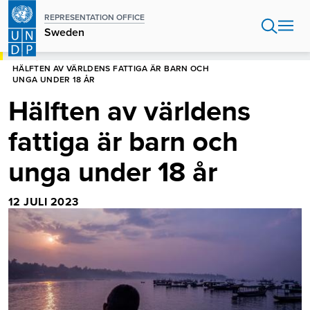
Hoppa
REPRESENTATION OFFICE
till
Sweden
huvudinnehåll
HEM
SWEDEN
HÄLFTEN AV VÄRLDENS FATTIGA ÄR BARN OCH
UNGA UNDER 18 ÅR
Hälften av världens
fattiga är barn och
unga under 18 år
12 JULI 2023