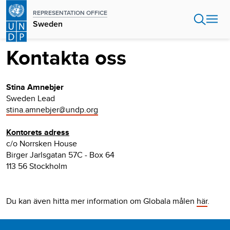
Hoppa
REPRESENTATION OFFICE
till
Sweden
huvudinnehåll
Kontakta oss
Stina Amnebjer
Sweden Lead
stina.amnebjer@undp.org
Kontorets adress
c/o Norrsken House
Birger Jarlsgatan 57C - Box 64
113 56 Stockholm
Du kan även hitta mer information om Globala målen
här
.