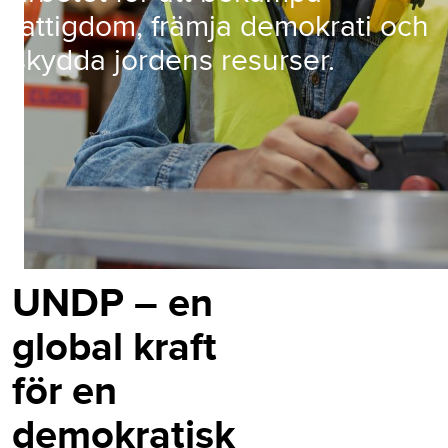
fattigdom, främja demokrati och
skydda jordens resurser.
UNDP – en
global kraft
för en
demokratisk