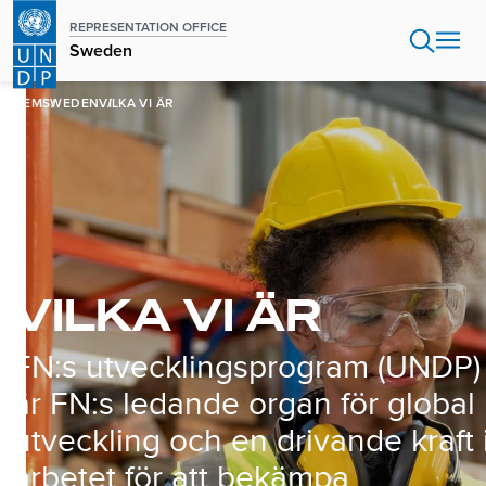
Hoppa
REPRESENTATION OFFICE
till
Sweden
huvudinnehåll
HEM
SWEDEN
VILKA VI ÄR
VILKA VI ÄR
FN:s utvecklingsprogram (UNDP)
är FN:s ledande organ för global
utveckling och en drivande kraft 
arbetet för att bekämpa