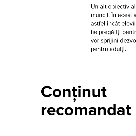
Un alt obiectiv a
muncii. În acest 
astfel încât elev
fie pregătiți pen
vor sprijini dezv
pentru adulți.
Conținut
recomandat