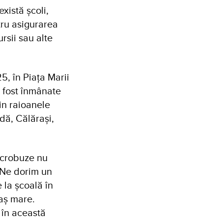
există școli,
tru asigurarea
ursii sau alte
5, în Piața Marii
u fost înmânate
in raioanele
dă, Călărași,
microbuze nu
 Ne dorim un
 la școală în
raș mare.
 în această