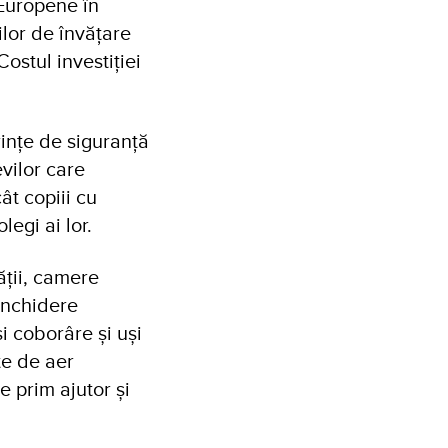
 Europene în
ilor de învățare
ostul investiției
ințe de siguranță
evilor care
ât copiii cu
olegi ai lor.
ății, camere
 închidere
i coborâre și uși
te de aer
e prim ajutor și