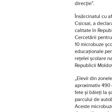
direcție”.
Însărcinatul cu 
Csicsai
, a decla
calitate în Repu
Cercetării pentru
10 microbuze școl
educaționale pen
rețelei școlare na
Republicii Moldov
„Elevii din zonel
aproximativ 490 
fete și băieți la
parcului de autob
Aceste microbuze