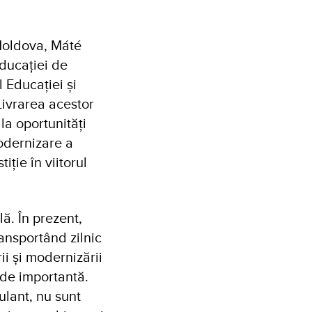
 Moldova,
Máté
educației de
 Educației și
Livrarea acestor
la oportunități
odernizare a
iție în viitorul
ă. În prezent,
ansportând zilnic
ii și modernizării
 de importantă.
lant, nu sunt