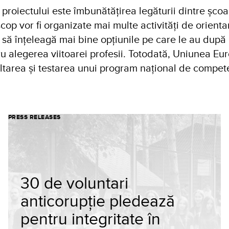
l proiectului este îmbunătățirea legăturii dintre școa
scop vor fi organizate mai multe activități de orienta
ii să înțeleagă mai bine opțiunile pe care le au după 
tru alegerea viitoarei profesii. Totodată, Uniunea 
oltarea și testarea unui program național de compet
PRESS RELEASES
30 de voluntari
anticorupție pledează
pentru integritate în