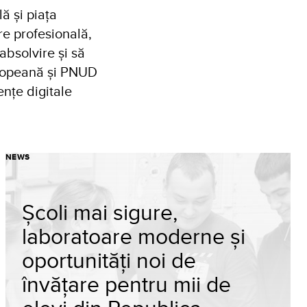
lă și piața
re profesională,
absolvire și să
Europeană și PNUD
ențe digitale
NEWS
Școli mai sigure,
laboratoare moderne și
oportunități noi de
învățare pentru mii de