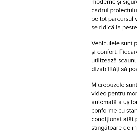
moderne și sigure
cadrul proiectulu
pe tot parcursul 
se ridică la pes
Vehiculele sunt 
și confort. Fieca
utilizează scaunul
dizabilități să poa
Microbuzele sunt 
video pentru moni
automată a ușilor
conforme cu stan
condiționat atât p
stingătoare de i