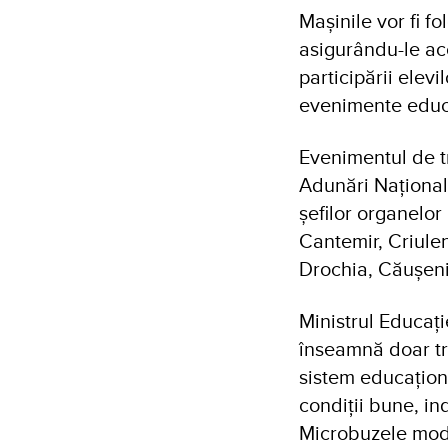
Mașinile vor fi fo
asigurându-le acc
participării elevi
evenimente educ
Evenimentul de tr
Adunări Național
șefilor organelor
Cantemir, Criulen
Drochia, Căușen
Ministrul Educați
înseamnă doar tr
sistem educaționa
condiții bune, in
Microbuzele mode