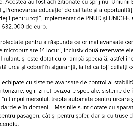
. Acestea au fost achiziționate cu sprijinul Uniunii
i „Promovarea educației de calitate și a oportunităț
vieții pentru toți”, implementat de PNUD și UNICEF. C
te 632.000 de euro.
proiectate pentru a răspunde celor mai avansate cer
re microbuz are 14 locuri, inclusiv două rezervate el
 rulant, și este dotat cu o rampă specială, astfel înc
tă urca și coborî în siguranță, la fel ca toți ceilalți c
echipate cu sisteme avansate de control al stabilit
torizare, oglinzi retrovizoare speciale, sisteme de
 în timpul mersului, trepte automate pentru urcare ș
dardele în domeniu. Mașinile sunt dotate cu apara
entru pasageri, cât și pentru șofer, dar și cu truse d
ncendiu.