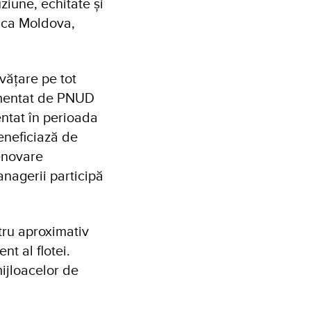
ziune, echitate și
ica Moldova,
vățare pe tot
lementat de PNUD
entat în perioada
eneficiază de
renovare
anagerii participă
tru aproximativ
t al flotei.
mijloacelor de