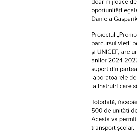
doar mijloace de 
oportunități ega
Daniela Gaspari
Proiectul „Promov
parcursul vieții
și UNICEF, are u
anilor 2024-2027.
suport din partea
laboratoarele de 
la instruiri care
Totodată, începâ
500 de unități d
Acesta va permite
transport școlar.