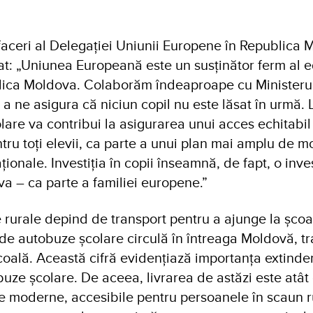
afaceri al Delegației Uniunii Europene în Republica
rat: „Uniunea Europeană este un susținător ferm al 
blica Moldova. Colaborăm îndeaproape cu Ministerul
 a ne asigura că niciun copil nu este lăsat în urmă. 
are va contribui la asigurarea unui acces echitabil 
tru toți elevii, ca parte a unui plan mai amplu de m
ționale. Investiția în copii înseamnă, de fapt, o invest
a – ca parte a familiei europene.”
e rurale depind de transport pentru a ajunge la școal
de autobuze școlare circulă în întreaga Moldovă, tr
 școală. Această cifră evidențiază importanța extinder
uze școlare. De aceea, livrarea de astăzi este atât
 moderne, accesibile pentru persoanele în scaun ru