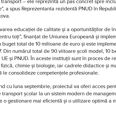
transport – ele reprezintă un pas concret spre inclu
le”, a spus Reprezentanta rezidentă PNUD în Republ
kova.
area educației de calitate și a oportunităților de în
 pentru toți”, finanțat de Uniunea Europeană și imp
n buget total de 10 milioane de euro și este implem
 Din numărul total de 90 viitoare școli model, 10 b
 UE și PNUD. În aceste instituții sunt în proces de 
fizică, chimie și biologie, iar cadrele didactice și m
 să le consolideze competențele profesionale.
nd cu luna septembrie, proiectul va oferi acces pen
e transport școlar la un sistem modern de managemen
 o gestionare mai eficientă și o utilizare optimă a 