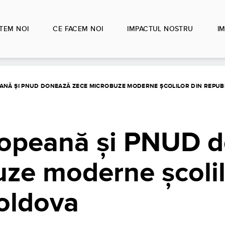
TEM NOI
CE FACEM NOI
IMPACTUL NOSTRU
IM
ANĂ ȘI PNUD DONEAZĂ ZECE MICROBUZE MODERNE ȘCOLILOR DIN REPUB
opeană și PNUD 
ze moderne școlil
oldova