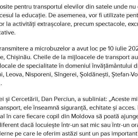
losite pentru transportul elevilor din satele unde nu 
esul la educație. De asemenea, vor fi utilizate pen
lor la activități extrașcolare, precum spectacole, exc
ative.
ansmitere a microbuzelor a avut loc pe 10 iulie 202
e, Chișinău. Cheile de la mijloacele de transport a
 locale de specialitate în domeniul învățământului d
i, Leova, Nisporeni, Sîngerei, Șoldănești, Ștefan-Vo
i.
ei și Cercetării, Dan Perciun, a subliniat: „Aceste 
ansport, ele înseamnă siguranță, echitate și acces.
l în care fiecare copil din Moldova să poată ajunge
diferent dacă locuiește într-un sat mic sau într-un o
rne pe care le oferim astăzi sunt un pas important