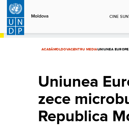
Sari
la
Moldova
CINE SUN
conținutul
principal
ACASĂ
MOLDOVA
CENTRU MEDIA
UNIUNEA EUROPE
Uniunea Eur
zece microbu
Republica M