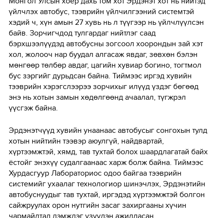
Монгол Улсын хоёр дахь том хот Эрдэнэт хот нь нийтэд
үйлчлэх автобус, тээврийн үйлчилгээний системтэй
хэдий ч, хүн амын 27 хувь нь л түүгээр нь үйлчлүүлсэн
байв. Зорчигчдод тулгардаг нийтлэг саад
бэрхшээлүүдэд автобусны зогсоол хоорондын зай хэт
хол, жолооч нар буудал алгасаж явдаг, зөвхөн бэлэн
мөнгөөр төлбөр авдаг, цагийн хувиар богино, тогтмол
бус зэргийг дурьдсан байна. Тиймээс иргэд хувийн
тээврийн хэрэгслээрээ зорчихыг илүүд үздэг бөгөөд
энэ нь хотын замын хөдөлгөөнд ачаалал, түгжрэл
үүсгэж байна.
Эрдэнэтчүүд хувийн унаанаас автобусыг сонгохын тулд
хотын нийтийн тээвэр аюулгүй, найдвартай,
хүртээмжтэй, хямд, тав тухтай болох шаардлагатай байх
ёстойг энэхүү судалгаанаас харж болж байна. Тиймээс
Хурдасгуур Лабораториос одоо байгаа тээврийн
системийг ухаалаг технологиор шинэчлэх, Эрдэнэтийн
автобуснуудыг тав тухтай, иргэдэд хүртээмжтэй болгон
сайжруулах орон нутгийн засаг захиргааны хүчин
чармайлтад дэмжлэг үзүүлэн ажилласан.