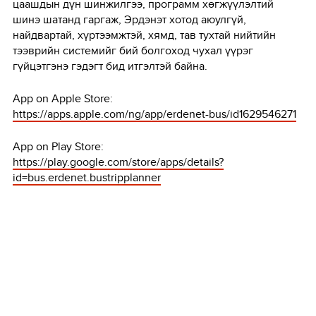
цаашдын дүн шинжилгээ, программ хөгжүүлэлтий
шинэ шатанд гаргаж, Эрдэнэт хотод аюулгүй,
найдвартай, хүртээмжтэй, хямд, тав тухтай нийтийн
тээврийн системийг бий болгоход чухал үүрэг
гүйцэтгэнэ гэдэгт бид итгэлтэй байна.
App on Apple Store:
https://apps.apple.com/ng/app/erdenet-bus/id1629546271
App on Play Store:
https://play.google.com/store/apps/details?
id=bus.erdenet.bustripplanner