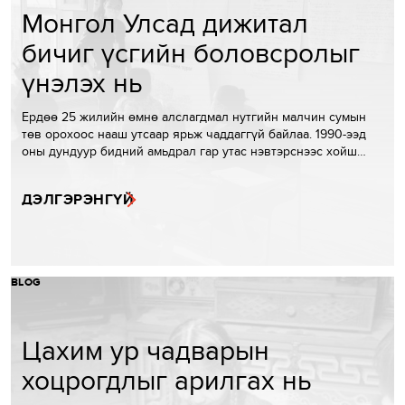
Монгол Улсад дижитал
бичиг үсгийн боловсролыг
үнэлэх нь
Ердөө 25 жилийн өмнө алслагдмал нутгийн малчин сумын
төв орохоос нааш утсаар ярьж чаддаггүй байлаа. 1990-ээд
оны дундуур бидний амьдрал гар утас нэвтэрснээс хойш…
ДЭЛГЭРЭНГҮЙ
BLOG
Цахим ур чадварын
хоцрогдлыг арилгах нь