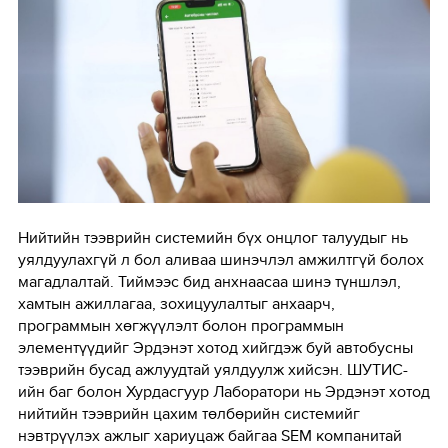
Нийтийн тээврийн системийн бүх онцлог талуудыг нь
уялдуулахгүй л бол аливаа шинэчлэл амжилтгүй болох
магадлалтай. Тиймээс бид анхнаасаа шинэ түншлэл,
хамтын ажиллагаа, зохицуулалтыг анхаарч,
программын хөгжүүлэлт болон программын
элементүүдийг Эрдэнэт хотод хийгдэж буй автобусны
тээврийн бусад ажлуудтай уялдуулж хийсэн. ШУТИС-
ийн баг болон Хурдасгуур Лаборатори нь Эрдэнэт хотод
нийтийн тээврийн цахим төлбөрийн системийг
нэвтрүүлэх ажлыг хариуцаж байгаа SEM компанитай