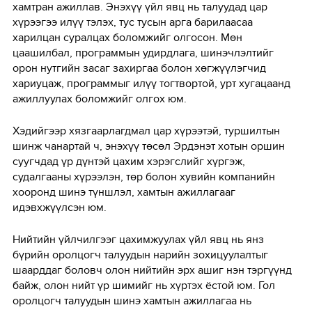
хамтран ажиллав. Энэхүү үйл явц нь талуудад цар
хүрээгээ илүү тэлэх, тус тусын арга барилаасаа
харилцан суралцах боломжийг олгосон. Мөн
цаашилбал, программын удирдлага, шинэчлэлтийг
орон нутгийн засаг захиргаа болон хөгжүүлэгчид
хариуцаж, программыг илүү тогтвортой, урт хугацаанд
ажиллуулах боломжийг олгох юм.
Хэдийгээр хязгаарлагдмал цар хүрээтэй, туршилтын
шинж чанартай ч, энэхүү төсөл Эрдэнэт хотын оршин
суугчдад үр дүнтэй цахим хэрэгслийг хүргэж,
судалгааны хүрээлэн, төр болон хувийн компанийн
хооронд шинэ түншлэл, хамтын ажиллагааг
идэвхжүүлсэн юм.
Нийтийн үйлчилгээг цахимжуулах үйл явц нь янз
бүрийн оролцогч талуудын нарийн зохицуулалтыг
шаарддаг боловч олон нийтийн эрх ашиг нэн тэргүүнд
байж, олон нийт үр шимийг нь хүртэх ёстой юм. Гол
оролцогч талуудын шинэ хамтын ажиллагаа нь