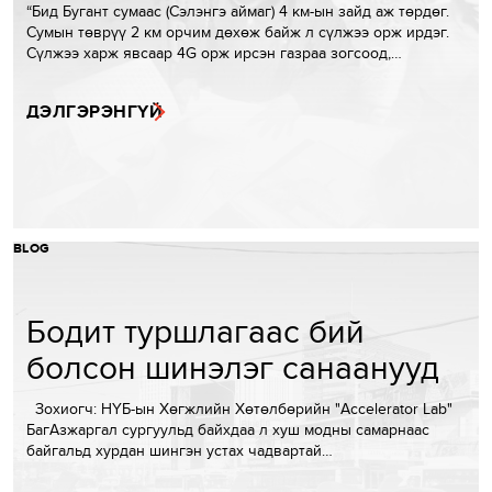
“Бид Бугант сумаас (Сэлэнгэ аймаг) 4 км-ын зайд аж төрдөг.
Сумын төврүү 2 км орчим дөхөж байж л сүлжээ орж ирдэг.
Сүлжээ харж явсаар 4G орж ирсэн газраа зогсоод,…
ДЭЛГЭРЭНГҮЙ
BLOG
Бодит туршлагаас бий
болсон шинэлэг санаанууд
Зохиогч: НҮБ-ын Хөгжлийн Хөтөлбөрийн "Accelerator Lab"
БагАзжаргал сургуульд байхдаа л хуш модны самарнаас
байгальд хурдан шингэн устах чадвартай…