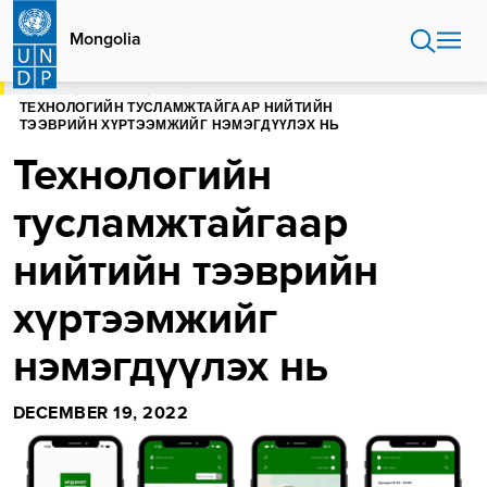
Skip
to
Mongolia
main
content
ЭХЛЭЛ
MONGOLIA
БЛОГ
ТЕХНОЛОГИЙН ТУСЛАМЖТАЙГААР НИЙТИЙН
ТЭЭВРИЙН ХҮРТЭЭМЖИЙГ НЭМЭГДҮҮЛЭХ НЬ
Технологийн
тусламжтайгаар
нийтийн тээврийн
хүртээмжийг
нэмэгдүүлэх нь
DECEMBER 19, 2022