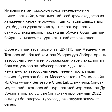
Ямарваа нэгэн томоохон тоног төхөөрөмжийн
шинэчлэлт хийх, менежментийг сайжруулахад асар их
хэмжээний хөрөнгө оруулалт, цаг хугацаа шаардагдах
тул, бид энэ удаад зорчигчдын эерэг туршлагыг
сайжруулахад анхаарч тэдэнд автобусны бодит цагийн
байршлыг мэдээлэх туршилтыг хийхээр ажиллав.
Орон нутгийн засаг захиргаа, ШУТИС-ийн Мэдээллийн
Технологийн багтай хамтран Хурдасгуур Лаборатори нь
автобусны үйлчилгээг хүртээмжтэй, хэрэглэхэд таатай
болгож, улмаар автобусаар зорчигчдын тоог
нэмэгдүүлэх автобусны хөдөлгөөний программыг
зохион бүтээгээд байна. Mассачусетсийн Технологийн
Их Сургуулийн Senseable Cities Lab-д ажиллаж байсан,
мэдээллийн технологийн туршлагатай мэргэжилтэн Др.
Золзаяагаар ахлуулсан баг тухайн программыг 2022
оны зун боловсруулж дуусаад, ажиллуулж эхлүүлсэн
байна.