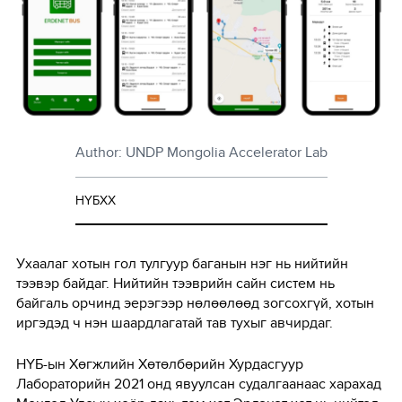
Author: UNDP Mongolia Accelerator Lab
НҮБХХ
Ухаалаг хотын гол тулгуур баганын нэг нь нийтийн
тээвэр байдаг. Нийтийн тээврийн сайн систем нь
байгаль орчинд эерэгээр нөлөөлөөд зогсохгүй, хотын
иргэдэд ч нэн шаардлагатай тав тухыг авчирдаг.
НҮБ-ын Хөгжлийн Хөтөлбөрийн Хурдасгуур
Лабораторийн 2021 онд явуулсан судалгаанаас харахад