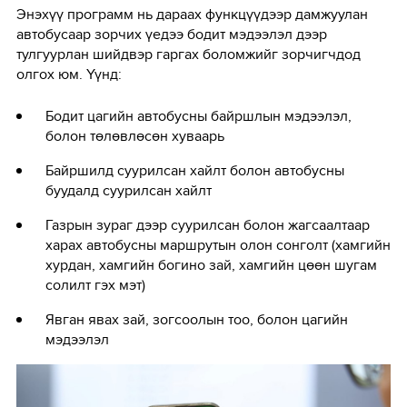
Энэхүү программ нь дараах функцүүдээр дамжуулан
автобусаар зорчих үедээ бодит мэдээлэл дээр
тулгуурлан шийдвэр гаргах боломжийг зорчигчдод
олгох юм. Үүнд:
Бодит цагийн автобусны байршлын мэдээлэл,
болон төлөвлөсөн хуваарь
Байршилд суурилсан хайлт болон автобусны
буудалд суурилсан хайлт
Газрын зураг дээр суурилсан болон жагсаалтаар
харах автобусны маршрутын олон сонголт (хамгийн
хурдан, хамгийн богино зай, хамгийн цөөн шугам
солилт гэх мэт)
Явган явах зай, зогсоолын тоо, болон цагийн
мэдээлэл