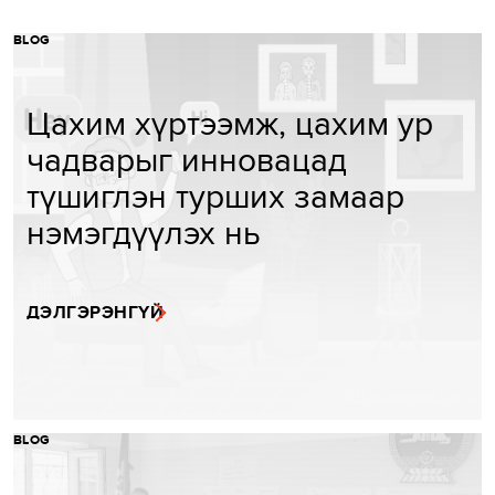
BLOG
Цахим хүртээмж, цахим ур
чадварыг инновацад
түшиглэн турших замаар
нэмэгдүүлэх нь
ДЭЛГЭРЭНГҮЙ
BLOG