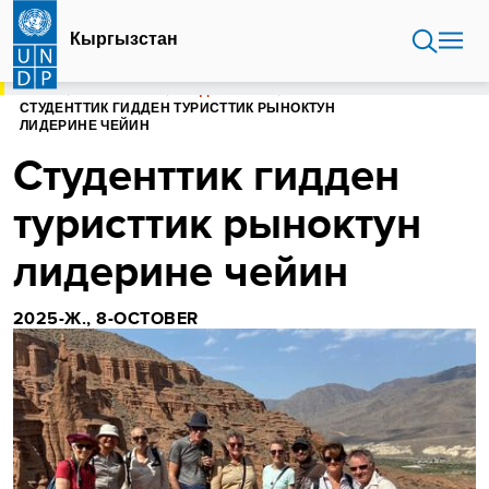
Skip
to
Кыргызстан
main
content
HOME
КЫРГЫЗСТАН
БАЯНДАМАЛАР
СТУДЕНТТИК ГИДДЕН ТУРИСТТИК РЫНОКТУН
ЛИДЕРИНЕ ЧЕЙИН
Студенттик гидден
туристтик рыноктун
лидерине чейин
2025-Ж., 8-OCTOBER