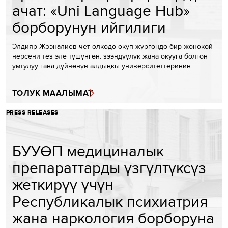
ачат: «Uni Language Hub»
борборунун ийгилиги
Элдияр Жээналиев чет өлкөдө окуп жүргөндө бир жөнөкөй
нерсени тез эле түшүнгөн: зээндүүлүк жана окууга болгон
умтулуу гана дүйнөнүн алдыңкы университеттеринин…
ТОЛУК МААЛЫМАТ
PRESS RELEASES
БУУӨП медициналык
препараттарды үзгүлтүксүз
жеткирүү үчүн
Республикалык психиатрия
жана наркология борборуна