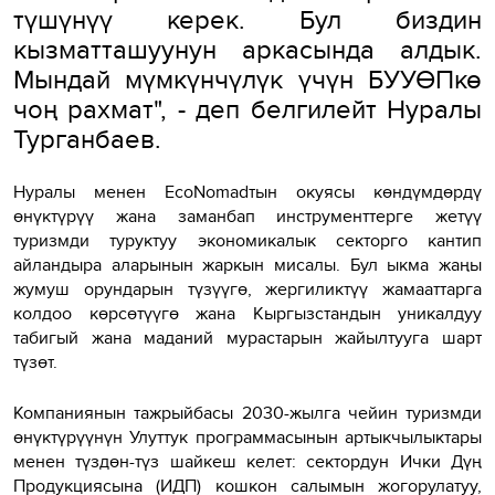
түшүнүү керек. Бул биздин
кызматташуунун аркасында алдык.
Мындай мүмкүнчүлүк үчүн БУУӨПкө
чоң рахмат", - деп белгилейт Нуралы
Турганбаев.
Нуралы менен Е
coNomad
тын
окуясы көндүмдөрдү
өнүктүрүү жана заманбап инструменттерге жетүү
туризмди туруктуу экономикалык секторго кантип
айландыра аларынын жаркын мисалы. Бул ыкма жаңы
жумуш орундарын түзүүгө, жергиликтүү жамааттарга
колдоо көрсөтүүгө жана Кыргызстандын уникалдуу
табигый жана маданий мурастарын жайылтууга шарт
түзөт.
Компаниянын тажрыйбасы 2030-жылга чейин туризмди
өнүктүрүүнүн Улуттук программасынын артыкчылыктары
менен түздөн-түз шайкеш келет: сектордун Ички Дүң
Продукциясына (ИДП) кошкон салымын жогорулатуу,