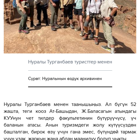
Нуралы Турганбаев туристтер менен
Сүрөт: Нуралынын өздүк архивинен
Нуралы Турганбаев менен таанышыңыз. Ал бүгүн 52
жашта, теги кооз Ат-Башыдан, Ж.Баласагын атындагы
КУУнун чет тилдер факультетинин бүтүрүүчүсү, үч
баланын атасы. Анын туризмдеги жолу күтүүсүздөн
башталган, бирок өзү үчүн гана эмес, бүтүндөй тармак
үчүн узак, жаркын жана абдан маанилүү болуп чыкты.