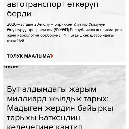
автотранспорт өткөрүп
берди
2026-жылдын 23-июлу – Бириккен Улуттар Уюмунун
Өнүктүрүү программасы (БУУӨП) Республикалык психиатрия
жана наркология борборуна (РПНБ) Бишкек шаарындагы
жана Чүй…
ТОЛУК МААЛЫМАТ
STORIES
Бут алдындагы жарым
миллиард жылдык тарых:
Мадыген жердин байыркы
тарыхы Баткендин
келечегине кантип