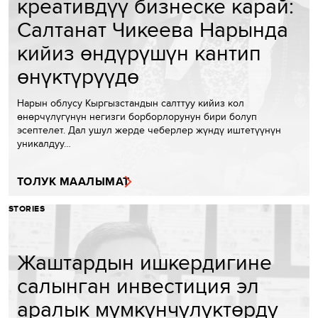
креативдүү бизнеске карай:
Салтанат Чикеева Нарында
кийиз өндүрүшүн кантип
өнүктүрүүдө
Нарын облусу Кыргызстандын салттуу кийиз кол
өнөрчүлүгүнүн негизги борборлорунун бири болуп
эсептелет. Дал ушул жерде чеберлер жүндү иштетүүнүн
уникалдуу…
ТОЛУК МААЛЫМАТ
STORIES
Жаштардын ишкердигине
салынган инвестиция эл
аралык мүмкүнчүлүктөрдү