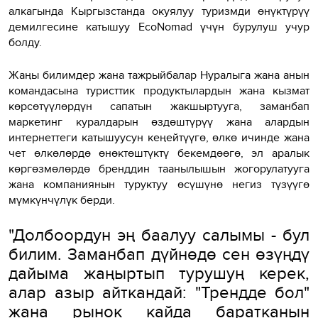
алкагында Кыргызстанда окуялуу туризмди өнүктүрүү
демилгесине катышуу EcoNomad үчүн бурулуш учур
болду.
Жаңы билимдер жана тажрыйбалар Нуралыга жана анын
командасына туристтик продуктылардын жана кызмат
көрсөтүүлөрдүн сапатын жакшыртууга, заманбап
маркетинг куралдарын өздөштүрүү жана алардын
интернеттеги катышуусун кеңейтүүгө, өлкө ичинде жана
чет өлкөлөрдө өнөктөштүктү бекемдөөгө, эл аралык
көргөзмөлөрдө бренддин таанылышын жогорулатууга
жана компаниянын туруктуу өсүшүнө негиз түзүүгө
мүмкүнчүлүк берди.
"Долбоордун эң баалуу салымы - бул
билим. Заманбап дүйнөдө сен өзүңдү
дайыма жаңыртып турушуң керек,
алар азыр айткандай: "Трендде бол"
жана рынок кайда баратканын