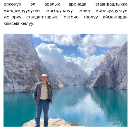
өлкөнүн эл аралык аренада атаандаштыкка
жөндөмдүүлүгүн жогорулатуу жана коопсуздуктун
жогорку стандарттарын, өзгөчө тоолуу аймактарда
камсыз кылуу.