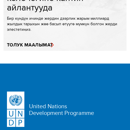
айлантууда
Бир күндүн ичинде жердин дээрлик жарым миллиард
жылдык тарыхын жөө басып өтүүгө мүмкүн болгон жерди
элестетиңиз.
ТОЛУК МААЛЫМАТ
United Nations
Development Programme