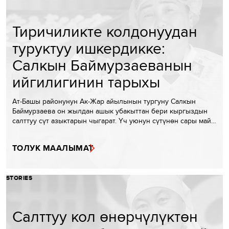
Тиричиликте колдонуудан
туруктуу ишкердикке:
Салкын Баймурзаеванын
ийгилигинин тарыхы
Ат-Башы районунун Ак-Жар айылынын тургуну Салкын
Баймурзаева он жылдан ашык убакыттан бери кыргыздын
салттуу сүт азыктарын чыгарат. Үч уюнун сүтүнөн сары май…
ТОЛУК МААЛЫМАТ
STORIES
Салттуу кол өнөрчүлүктөн