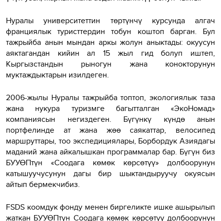
Нуралы университеттин төртүнчү курсунда алгач
франциялык туристтердин тобун коштоп барган. Бул
тажрыйба анын мындан аркы жолун аныктады: окуусун
аяктагандан кийин ал 15 жыл гид болуп иштеп,
Кыргызстандын рыногун жана конокторунун
муктаждыктарын изилдеген.
2006-жылы Нуралы тажрыйба топтоп, экологиялык таза
жана нукура туризмге багытталган «ЭкоНомад»
компаниясын негиздеген. Бүгүнкү күндө анын
портфелинде ат жана жөө саякаттар, велосипед
маршруттары, тоо экспедициялары, Борбордук Азиядагы
маданий жана айкалышкан программалар бар. Бүгүн биз
БУУӨПтүн «Соодага көмөк көрсөтүү» долбоорунун
катышуучусунун дагы бир шыктандыруучу окуясын
айтып бермекчибиз.
FSDS
коомдук
фонду менен биргеликте ишке ашырылып
жаткан БУУӨПтүн Соодага көмөк көрсөтүү долбоорунун