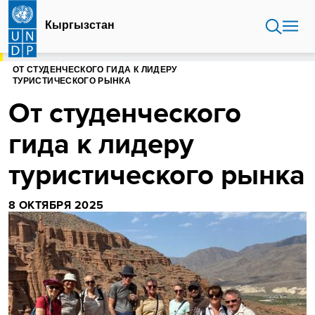
Перейти
к
Кыргызстан
основному
содержанию
ГЛАВНАЯ
КЫРГЫЗСТАН
ОТ СТУДЕНЧЕСКОГО ГИДА К ЛИДЕРУ
ТУРИСТИЧЕСКОГО РЫНКА
От студенческого
гида к лидеру
туристического рынка
8 ОКТЯБРЯ 2025