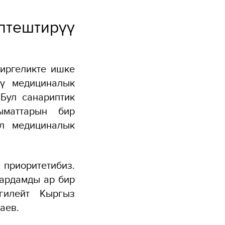
тештирүү
иргеликте ишке
ү медициналык
Бул санариптик
ыматтарын бир
ул медициналык
 приоритетибиз.
ардамды ар бир
гилейт Кыргыз
аев.