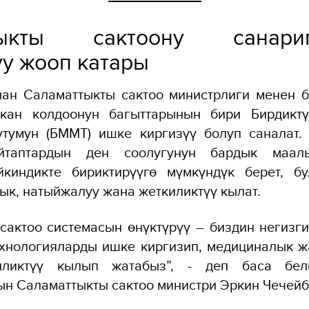
тыкты сактоону санарип
уу жооп катары
ан Саламаттыкты сактоо министрлиги менен б
кан колдоонун багыттарынын бири Бирдиктү
утумун (БММТ) ишке киргизүү болуп саналат. 
йтаптардын ден соолугунун бардык маал
йкиндикте бириктирүүгө мүмкүндүк берет, б
ык, натыйжалуу жана жеткиликтүү кылат.
сактоо системасын өнүктүрүү – биздин негизги
ехнологияларды ишке киргизип, медициналык ж
иликтүү кылып жатабыз”,
- деп баса бел
н Саламаттыкты сактоо министри Эркин Чечейб