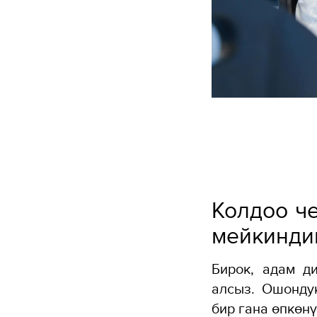
Колдоо ч
мейкинди
Бирок, адам д
алсыз. Ошонду
бир гана өпкөнү