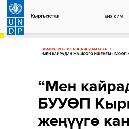
Skip
to
Кыргызстан
БИЗ КИМ
main
content
HOME
КЫРГЫЗСТАН
БАЯНДАМАЛАР
“МЕН КАЙРАДАН ЖАШООГО ИШЕНЕМ”: БУУӨП 
“Мен кайра
БУУӨП Кырг
жеңүүгө ка