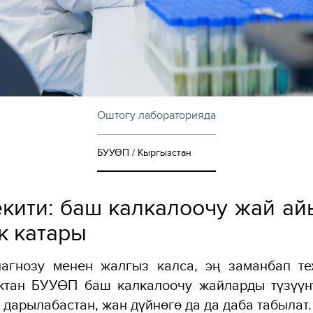
Оштогу лабораторияда
БУУӨП / Кыргызстан
екити: баш калкалоочу жай ай
к катары
иагнозу менен жалгыз калса, эң заманбап те
ктан БУУӨП баш калкалоочу жайларды түзүүнү
 дарылабастан, жан дүйнөгө да да даба табылат.