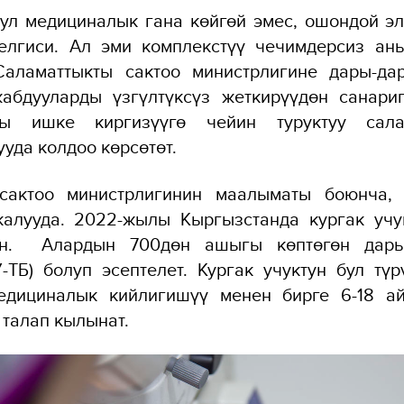
бул медициналык гана көйгөй эмес, ошондой э
елгиси. Ал эми комплекстүү чечимдерсиз ан
аламаттыкты сактоо министрлигине дары-да
абдууларды үзгүлтүксүз жеткирүүдөн санари
рды ишке киргизүүгө чейин туруктуу сала
уда колдоо көрсөтөт.
сактоо министрлигинин маалыматы боюнча, 
алууда. 2022-жылы Кыргызстанда кургак учу
ган. Алардын 700дөн ашыгы көптөгөн дарыл
ТБ) болуп эсептелет. Кургак учуктун бул тү
дициналык кийлигишүү менен бирге 6-18 а
 талап кылынат.