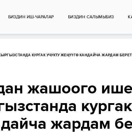
БИЗДИН ИШ-ЧАРАЛАР
БИЗДИН CАЛЫМЫБИЗ
К
КЫРГЫЗСТАНДА КУРГАК УЧУКТУ ЖЕҢҮҮГӨ КАНДАЙЧА ЖАРДАМ БЕРЕТ
дан жашоого ише
ызстанда кургак
ндайча жардам б