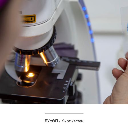
БУУӨП / Кыргызстан