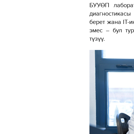
БУУӨП лаборат
диагностикасы
берет жана IT-
эмес – бул тур
түзүү.