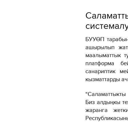
Саламат
системал
БУУӨП тарабын
ашырылып жат
маалыматтык т
платформа бе
санариптик ме
кызматтарды ач
“Саламаттыкты 
Биз алдыңкы т
жаранга жетк
Республикасыны