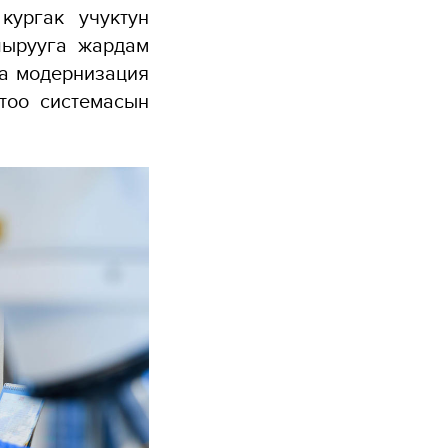
кургак учуктун
шырууга жардам
на модернизация
ктоо системасын