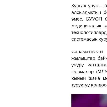
Кургак учук – 
алсыздыктын б
эмес. БУУӨП С
медициналык ж
технологияла
системасын куру
Саламаттыкты 
жылыштар байк
учуру каттал
формалар (МЛУ-
кыйын жана ме
туруктуу колдоо