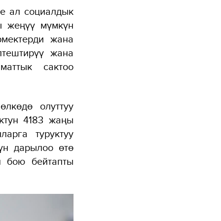
ле ал социалдык
ы жеңүү мүмкүн
рмектерди жана
птештирүү жана
маттык сактоо
өлкөдө олуттуу
ктун 4183 жаңы
арга туруктуу
рүн дарылоо өтө
й бою бейтапты