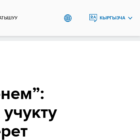
АТЫШУУ
КЫРГЫЗЧА
ENGLISH
РУССКИЙ
нем”:
 учукту
ерет