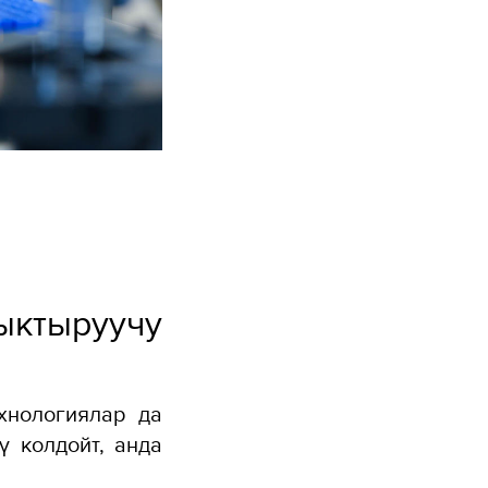
ыктыруучу
хнологиялар да
 колдойт, анда