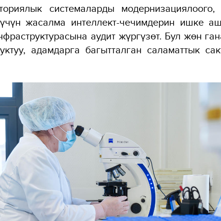
ориялык системаларды модернизациялоого, 
 үчүн жасалма интеллект-чечимдерин ишке а
инфраструктурасына аудит жүргүзөт. Бул жөн га
уктуу, адамдарга багытталган саламаттык са