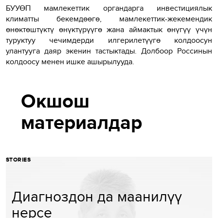
БУУӨП мамлекеттик органдарга инвестициялык
климатты бекемдөөгө, мамлекеттик-жекемендик
өнөктөштүктү өнүктүрүүгө жана аймактык өнүгүү үчүн
туруктуу чечимдерди илгерилетүүгө колдоосун
улантууга даяр экенин тастыктады. Долбоор Россинын
колдоосу менен ишке ашырылууда.
Окшош
материалдар
STORIES
Диагноздон да маанилүү
нерсе