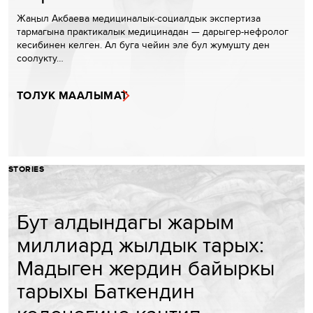
Жаңыл Акбаева медициналык-социалдык экспертиза
тармагына практикалык медицинадан — дарыгер-нефролог
кесибинен келген. Ал буга чейин эле бул жумушту ден
соолукту…
ТОЛУК МААЛЫМАТ
STORIES
Бут алдындагы жарым
миллиард жылдык тарых:
Мадыген жердин байыркы
тарыхы Баткендин