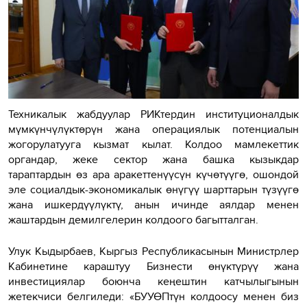
Техникалык жабдуулар РИКтердин институционалдык
мүмкүнчүлүктөрүн жана операциялык потенциалын
жогорулатууга кызмат кылат. Колдоо мамлекеттик
органдар, жеке сектор жана башка кызыкдар
тараптардын өз ара аракеттенүүсүн күчөтүүгө, ошондой
эле социалдык-экономикалык өнүгүү шарттарын түзүүгө
жана ишкердүүлүктү, анын ичинде аялдар менен
жаштардын демилгелерин колдоого багытталган.
Улук Кыдырбаев, Кыргыз Республикасынын Министрлер
Кабинетине караштуу Бизнести өнүктүрүү жана
инвестициялар боюнча кеңештин катчылыгынын
жетекчиси белгиледи: «БУУӨПтүн колдоосу менен биз