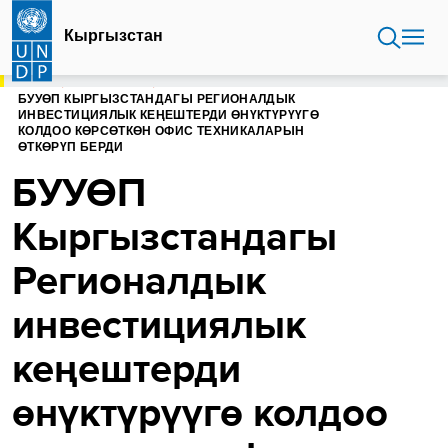
Skip
to
Кыргызстан
main
content
HOME
КЫРГЫЗСТАН
БУУӨП КЫРГЫЗСТАНДАГЫ РЕГИОНАЛДЫК
ИНВЕСТИЦИЯЛЫК КЕҢЕШТЕРДИ ӨНҮКТҮРҮҮГӨ
КОЛДОО КӨРСӨТКӨН ОФИС ТЕХНИКАЛАРЫН
ӨТКӨРҮП БЕРДИ
БУУӨП
Кыргызстандагы
Регионалдык
инвестициялык
кеңештерди
өнүктүрүүгө колдоо