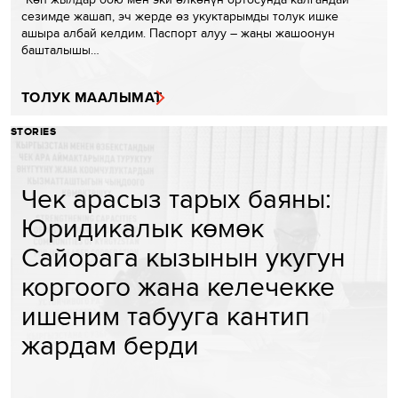
сезимде жашап, эч жерде өз укуктарымды толук ишке
ашыра албай келдим. Паспорт алуу – жаңы жашоонун
башталышы…
ТОЛУК МААЛЫМАТ
STORIES
Чек арасыз тарых баяны:
Юридикалык көмөк
Сайорага кызынын укугун
коргоого жана келечекке
ишеним табууга кантип
жардам берди