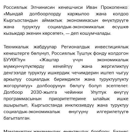
Россиялык Элчинисин кеңешчиси Иван Прокопенко:
«Мындай долбоорлорду каржылоо жана колдоо
Кыргызстандын аймактык экономикасын өнүктүрүүгө
жана туруктуу социалдык-экономикалык өсүшкө
кызыкдар экенин көрсөтөт», — деп кошумчалады.
Техникалык жабдуулар Регионалдык инвестициялык
кеңештерге бөлүнүп, Россиялык Түштүк фонду колдогон
БУУӨПтун «Жаштар үчүн экономикалык
мүмкүнчүлүктөрдү кеңейтүү жана жергиликтүү
деңгээлде туруктуу ишкердик чечимдерин иштеп чыгуу
аркылуу социалдык биримдикти жана туруктуулукту
жогорулатуу» долбоорунун бөлүгү болуп эсептелет.
Долбоор 2030-жылга чейинки Улуттук өнүгүү
программасынын приоритеттерине ылайык ишке
ашырылып, Кыргызстанда инклюзивдүү жана туруктуу
социалдык-экономикалык өнүгүүнү илгерилетүүгө
багытталган.
Мамлекеттик-жекемендик өнөктөштүк борбору, Бизнес