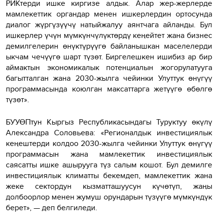
РИКтерди ишке киргизе алдык. Алар жер-жерлерде
мамлекеттик органдар менен ишкерлердин ортосунда
диалог жүргүзүүчү натыйжалуу аянтчага айланды. Бул
ишкерлер үчүн мүмкүнчүлүктөрдү кеңейтет жана бизнес
демилгелерин өнүктүрүүгө байланышкан маселелерди
ыкчам чечүүгө шарт түзөт. Биргелешкен ишибиз ар бир
аймактын экономикалык потенциалын жогорулатууга
багытталган жана 2030-жылга чейинки Улуттук өнүгүү
программасында коюлган максаттарга жетүүгө өбөлгө
түзөт».
БУУӨПтун Кыргыз Республикасындагы Туруктуу өкүлү
Александра Соловьева: «Регионалдык инвестициялык
кеңештерди колдоо 2030-жылга чейинки Улуттук өнүгүү
программасын жана мамлекеттик инвестициялык
саясатты ишке ашырууга түз салым кошот. Бул демилге
инвестициялык климатты бекемдеп, мамлекеттик жана
жеке сектордун кызматташуусун күчөтүп, жаңы
долбоорлор менен жумуш орундарын түзүүгө мүмкүндүк
берет», — деп белгиледи.