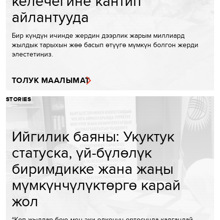
келечегине кантип
айлантууда
Бир күндүн ичинде жердин дээрлик жарым миллиард
жылдык тарыхын жөө басып өтүүгө мүмкүн болгон жерди
элестетиңиз.
ТОЛУК МААЛЫМАТ
STORIES
Ийгилик баяны: Укуктук
статуска, үй-бүлөлүк
биримдикке жана жаңы
мүмкүнчүлүктөргө карай
жол
“Көп жылдар бою мен эки өлкөнүн ортосунда калгандай