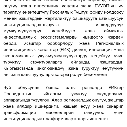
өнүгүү жана инвестиция кеңеши жана БУУӨПтун үч
тараптуу өнөктөштүгү Россиялык Түштүк фонду колдоосу
менен жаштардын жергиликтүү башкарууга катышуусун
институционалдаштырууга, ишкердүүлүк
мүмкүнчүлүктөрүн кеңейтүүгө жана аймактык
инвестициялык экосистемаларды чыңдоого жардам
берди. Жаштар борборлору жана Регионалдык
инвестициялык кеңештер (РИК) диалог, инновация жана
экономикалык укук-мүмкүнчүлүктөрдү кеңейтүү үчүн
туруктуу структураларга айланды, жаштардын
Кыргызстанда инклюзивдүү жана туруктуу өнүгүүнүн
негизги катышуучулары катары ролун бекемдеди.
Чуй облусунан башка алты региондо РИКтер
Президенттин ыйгарым укуктуу өкүлдөрүнүн
аппаратында түзүлгөн. Алар регионалдык өнүгүү, жаштар
жана аялдар ишкердиги, жашыл өсүү жана санарип
трансформация маселелерин талкуулоо үчүн
институционалдык платформалар катары иштешет.