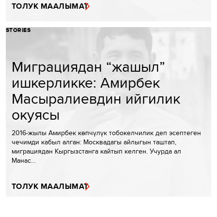
ТОЛУК МААЛЫМАТ
STORIES
Миграциядан “жашыл”
ишкерликке: Амирбек
Масыралиевдин ийгилик
окуясы
2016-жылы Амирбек көпчүлүк тобокелчилик деп эсептеген
чечимди кабыл алган: Москвадагы айлыгын таштап,
миграциядан Кыргызстанга кайтып келген. Учурда ал
Манас…
ТОЛУК МААЛЫМАТ