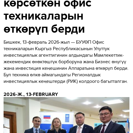
көрсөткөн офис
техникаларын
өткөрүп берди
Бишкек, 13-февраль 2026-жыл — БУУӨП Офис
техникаларын Кыргыз Республикасынын Улуттук
инвестициялык агенттигинин алдындагы Мамлекеттик-
жекемендик өнөктөштүк борборуна жана Бизнес өнүгүү
жана инвестиция кеңешинин Аппаратына өткөрүп берди.
Бул техника өлкө аймагындагы Регионалдык
инвестициялык кеңештерди (РИК) колдоого багытталган.
2026-Ж., 13-FEBRUARY