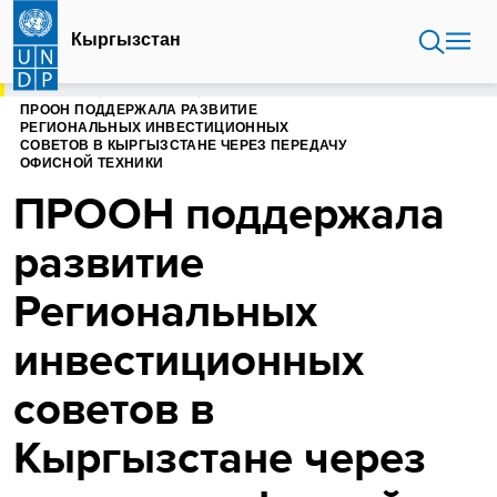
Перейти
к
Кыргызстан
основному
содержанию
ГЛАВНАЯ
КЫРГЫЗСТАН
ПРООН ПОДДЕРЖАЛА РАЗВИТИЕ
РЕГИОНАЛЬНЫХ ИНВЕСТИЦИОННЫХ
СОВЕТОВ В КЫРГЫЗСТАНЕ ЧЕРЕЗ ПЕРЕДАЧУ
ОФИСНОЙ ТЕХНИКИ
ПРООН поддержала
развитие
Региональных
инвестиционных
советов в
Кыргызстане через