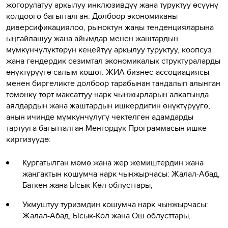
жогорулатуу аркылуу инклюзивдүү жана туруктуу өсүүнү
колдоого багытталган. Долбоор экономиканы
диверсификациялоо, рыноктун жаңы тенденцияларына
ыңгайлашуу жана айымдар менен жаштардын
мүмкүнчүлүктөрүн кеңейтүү аркылуу туруктуу, коопсуз
жана гендердик сезимтал экономикалык структураларды
өнүктүрүүгө салым кошот. ЖИА бизнес-ассоциациясы
менен биргеликте долбоор тарабынан тандалып алынган
төмөнкү төрт максаттуу нарк чынжырларын алкагында
аялдардын жана жаштардын ишкердигин өнүктүрүүгө,
анын ичинде мүмкүнчүлүгү чектелген адамдарды
тартууга багытталган Ментордук Программасын ишке
киргизүүдө:
Кургатылган мөмө жана жер жемиштердин жана
жаңгактын кошумча нарк чынжырчасы: Жалал-Абад,
Баткен жана Ысык-Көл облусттары,
Укмуштуу туризмдин кошумча нарк чынжырчасы:
Жалал-Абад, Ысык-Көл жана Ош облусттары,