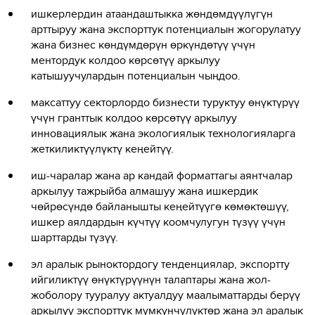
ишкерлердин атаандаштыкка жөндөмдүүлүгүн
арттыруу жана экспорттук потенциалын жогорулатуу
жана бизнес көндүмдөрүн өркүндөтүү үчүн
ментордук колдоо көрсөтүү аркылуу
катышуучулардын потенциалын чыңдоо.
максаттуу секторлордо бизнести туруктуу өнүктүрүү
үчүн гранттык колдоо көрсөтүү аркылуу
инновациялык жана экологиялык технологияларга
жеткиликтүүлүктү кеңейтүү.
иш-чаралар жана ар кандай форматтагы аянтчалар
аркылуу тажрыйба алмашуу жана ишкердик
чөйрөсүндө байланышты кеңейтүүгө көмөктөшүү,
ишкер аялдардын күчтүү коомчулугун түзүү үчүн
шарттарды түзүү.
эл аралык рыноктордогу тенденциялар, экспортту
ийгиликтүү өнүктүрүүнүн талаптары жана жол-
жоболору тууралуу актуалдуу маалыматтарды берүү
аркылуу экспорттук мүмкүнчүлүктөр жана эл аралык