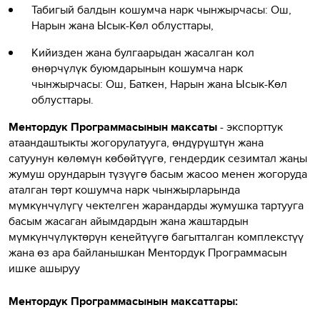
Табигый балдын кошумча нарк чынжырчасы: Ош,
Нарын жана Ысык-Көл облусттары,
Кийизден жана булгаарыдан жасалган кол
өнөрчүлүк буюмдарынын кошумча нарк
чынжырчасы: Ош, Баткен, Нарын жана Ысык-Көл
облусттары.
Ментордук Программасынын максаты
- экспорттук
атаандаштыкты жогорулатууга, өндүрүштүн жана
сатуунун көлөмүн көбөйтүүгө, гендердик сезимтал жаңы
жумуш орундарын түзүүгө басым жасоо менен жогоруда
аталган төрт кошумча нарк чынжырларында
мүмкүнчүлүгү чектелген жарандарды жумушка тартууга
басым жасаган айымдардын жана жаштардын
мүмкүнчүлүктөрүн кеңейтүүгө багытталган комплекстүү
жана өз ара байланышкан Ментордук Программасын
ишке ашыруу
Ментордук Программасынын максаттары: