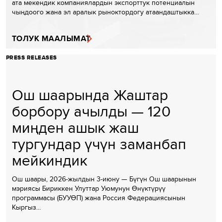
ата мекендик компаниялардын экспорттук потенциалын
чыңдоого жана эл аралык рыноктордогу атаандаштыкка…
ТОЛУК МААЛЫМАТ
PRESS RELEASES
Ош шаарында Жаштар
борбору ачылды — 120
миңден ашык жаш
тургундар үчүн заманбап
мейкиндик
Ош шаары, 2026-жылдын 3-июну — Бүгүн Ош шаарынын
мэриясы Бириккен Улуттар Уюмунун Өнүктүрүү
программасы (БУУӨП) жана Россия Федерациясынын
Кыргыз…