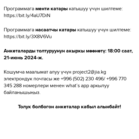
Программага
менти катары
катышуу үчүн шилтеме:
https://bit.ly/4aU7DiN
Программага
насаатчы катары
катышуу үчүн шилтеме:
https://bit.ly/3X8V6Vu
Анкеталарды толтуруунун акыркы мөөнөтү: 18:00 саат,
21-июнь 2024-ж.
Кошумча маалымат алуу үчүн project2@jia.kg
электрондук почтасы же +996 (502) 230 496/ +996 770
345 288 номерлери менен what’s app аркылуу
байланышыңыз.
Толук болбогон анкеталар кабыл алынбайт!