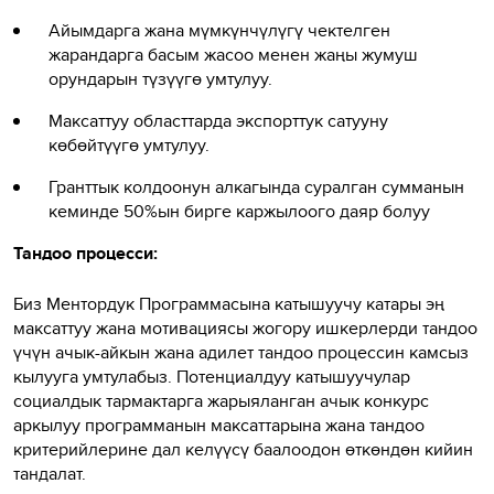
Айымдарга жана мүмкүнчүлүгү чектелген
жарандарга басым жасоо менен жаңы жумуш
орундарын түзүүгө умтулуу.
Максаттуу областтарда экспорттук сатууну
көбөйтүүгө умтулуу.
Гранттык колдоонун алкагында суралган сумманын
кеминде 50%ын бирге каржылоого даяр болуу
Тандоо процесси:
Биз Ментордук Программасына катышуучу катары эң
максаттуу жана мотивациясы жогору ишкерлерди тандоо
үчүн ачык-айкын жана адилет тандоо процессин камсыз
кылууга умтулабыз. Потенциалдуу катышуучулар
социалдык тармактарга жарыяланган ачык конкурс
аркылуу программанын максаттарына жана тандоо
критерийлерине дал келүүсү баалоодон өткөндөн кийин
тандалат.