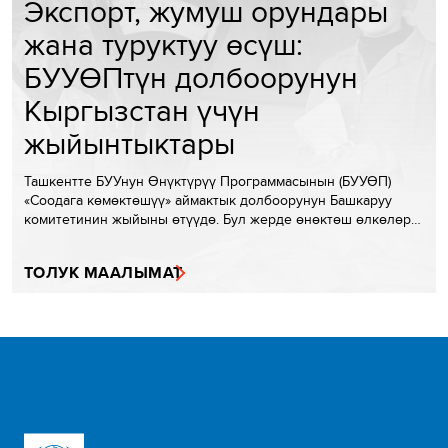
Экспорт, жумуш орундары
жана туруктуу өсүш:
БУУӨПтүн долбоорунун
Кыргызстан үчүн
жыйынтыктары
Ташкентте БУУнун Өнүктүрүү Программасынын (БУУӨП)
«Соодага көмөктөшүү» аймактык долбоорунун Башкаруу
комитетинин жыйыны өтүүдө. Бул жерде өнөктөш өлкөлөр…
ТОЛУК МААЛЫМАТ