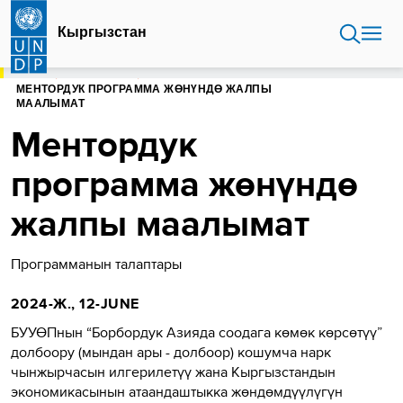
Skip
to
Кыргызстан
main
content
HOME
КЫРГЫЗСТАН
МЕНТОРДУК ПРОГРАММА ЖӨНҮНДӨ ЖАЛПЫ
МААЛЫМАТ
Ментордук
программа жөнүндө
жалпы маалымат
Программанын талаптары
2024-Ж., 12-JUNE
БУУӨПнын “Борбордук Азияда соодага көмөк көрсөтүү”
долбоору (мындан ары - долбоор) кошумча нарк
чынжырчасын илгерилетүү жана Кыргызстандын
экономикасынын атаандаштыкка жөндөмдүүлүгүн