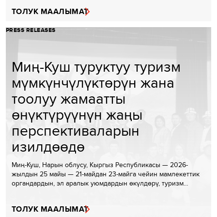
ТОЛУК МААЛЫМАТ
PRESS RELEASES
Миң-Куш туруктуу туризм
мүмкүнчүлүктөрүн жана
тоолуу жамаатты
өнүктүрүүнүн жаңы
перспективаларын
изилдөөдө
Миң-Куш, Нарын облусу, Кыргыз Республикасы — 2026-
жылдын 25 майы — 21-майдан 23-майга чейин мамлекеттик
органдардын, эл аралык уюмдардын өкүлдөрү, туризм…
ТОЛУК МААЛЫМАТ