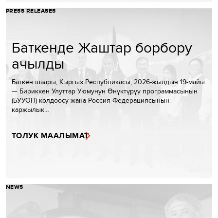
PRESS RELEASES
Баткенде Жаштар борбору
ачылды
Баткен шаары, Кыргыз Республикасы, 2026-жылдын 19-майы
— Бириккен Улуттар Уюмунун Өнүктүрүү программасынын
(БУУӨП) колдоосу жана Россия Федерациясынын
каржылык…
ТОЛУК МААЛЫМАТ
NEWS