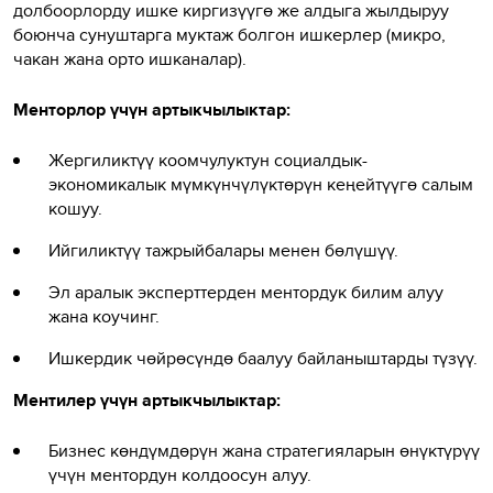
долбоорлорду ишке киргизүүгө же алдыга жылдыруу
боюнча сунуштарга муктаж болгон ишкерлер (микро,
чакан жана орто ишканалар).
Менторлор үчүн артыкчылыктар:
Жергиликтүү коомчулуктун социалдык-
экономикалык мүмкүнчүлүктөрүн кеңейтүүгө салым
кошуу.
Ийгиликтүү тажрыйбалары менен бөлүшүү.
Эл аралык эксперттерден ментордук билим алуу
жана коучинг.
Ишкердик чөйрөсүндө баалуу байланыштарды түзүү.
Ментилер үчүн артыкчылыктар:
Бизнес көндүмдөрүн жана стратегияларын өнүктүрүү
үчүн ментордун колдоосун алуу.