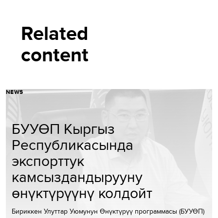
Related
content
NEWS
БУУӨП Кыргыз
Республикасында
экспорттук
камсыздандырууну
өнүктүрүүнү колдойт
Бириккен Улуттар Уюмунун Өнүктүрүү программасы (БУУӨП)