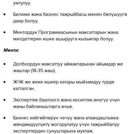
умтулуу.
Билими жана бизнес тажрыйбасы менен бөлүшүүгө
даяр болуу.
Ментордук Программасынын максаттарын жана
милдеттерин ишке ашырууга кызыктар болуу.
Менти:
Долбоордун максаттуу аймактарынан айымдар же
жаштар (18-35 жаш).
ЖЧК же жеке ишкер катары мыйзамдуу түрдө
катталган.
Эксперттик баалоого жана кесиптик өнүгүү үчүн
жаңы байланыштарга ачык.
Бизнес көйгөйлөрүн чечүү жана атаандаштыкка
жөндөмдүүлүктү жогорулатуу үчүн тажрыйбалуу
эксперттердин сунуштарына муктаж.