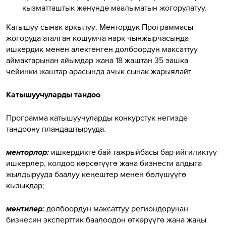
кызматташтык жөнүндө маалыматын жогорулатуу.
Катышуу сынак аркылуу: Ментордук Программасы
жогоруда аталган кошумча нарк чынжырчасында
ишкердик менен алектенген долбоордун максаттуу
аймактарынан айымдар жана 18 жаштан 35 эашка
чейинки жаштар арасында ачык сынак жарыялайт.
Катышуучуларды тандоо
Программа катышуучуларды конкурстук негизде
тандоону пландаштырууда:
менторлор:
ишкердикте бай тажрыйбасы бар ийгиликтүү
ишкерлер, колдоо көрсөтүүгө жана бизнести алдыга
жылдырууда баалуу кеңештер менен бөлүшүүгө
кызыкдар;
ментилер:
долбоордун максаттуу региондорунан
бизнесин эксперттик баалоодон өткөрүүгө жана жаңы