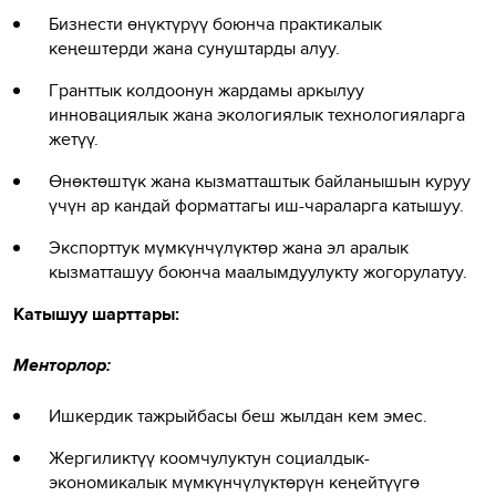
Бизнести өнүктүрүү боюнча практикалык
кеңештерди жана сунуштарды алуу.
Г
ранттык колдоонун жардамы аркылуу
инновациялык жана экологиялык технологияларга
жетүү.
Өнөктөштүк жана кызматташтык байланышын куруу
үчүн ар кандай форматтагы иш-чараларга катышуу.
Экспорттук мүмкүнчүлүктөр жана эл аралык
кызматташуу боюнча маалымдуулукту жогорулатуу.
Катышуу шарттары:
Менторлор:
Ишкердик тажрыйбасы беш жылдан кем эмес.
Жергиликтүү коомчулуктун социалдык-
экономикалык мүмкүнчүлүктөрүн кеңейтүүгө