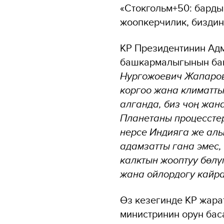
«Стокгольм+50: барды
жоопкерчилик, биздин
КР Президентинин Ад
башкармалыгынын баш
Нургожоевич Жапаров
коргоо жана климатты
алганда, биз чоң жан
Планетаны процесстер
нерсе Индияга же алы
адамзатты гана эмес,
калктын жооптуу бөлү
жана ойлордогу кайра
Өз кезегинде КР жара
министринин орун ба