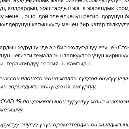
үн, аялдардын, жаштардын жана жарандык коом
у менен, ошондой эле өлкөнүн региондорунун 
күлдөрүнүн катышуусу менен бир катар талкуул
лардын жүрүшүндө ар бир жолугушуу өзүнө «Сто
нун негизги темаларын талкуулоо үчүн киришүү
интерактивдүү сессияны камтыды:
ени сак планета жана жалпы гүлдөп-өнүгүү үчү
н зарылдыгы жөнүндө ой жүгүртүү,
COVID-19 пандемиясынан туруктуу жана инклюз
жетишүү,
уруктуу өнүгүү үчүн аракеттердин он жылдыгын