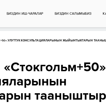
БИЗДИН ИШ-ЧАРАЛАР
БИЗДИН CАЛЫМЫБИЗ
К
М+50» УЛУТТУК КОНСУЛЬТАЦИЯЛАРЫНЫН ЖЫЙЫНТЫКТАРЫН ТААН
 «Стокгольм+50»
ияларынын
арын таанышты