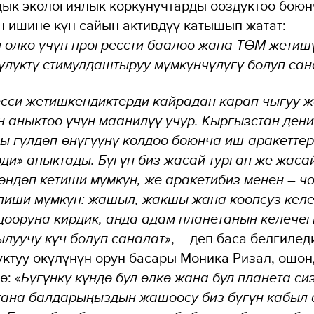
ык экологиялык коркунучтарды ооздуктоо боюн
н ишине күн сайын активдүү катышып жатат:
 өлкө үчүн прогрессти баалоо жана ТӨМ жетиш
лүктү стимулдаштыруу мүмкүнчүлүгү болуп сан
есси жетишкендиктерди кайрадан карап чыгуу 
н аныктоо үчүн маанилүү учур. Кыргызстан дени
 гүлдөп-өнүгүүнү колдоо боюнча иш-аракеттер
ди» аныктады. Бүгүн биз жасай турган же жаса
өндөп кетиши мүмкүн, же аракетибиз менен – ч
лиши мүмкүн: жашыл, жакшы жана коопсуз келе
ооруна кирдик, анда адам планетанын келечег
ылуучу күч болуп саналат
», – деп баса белгилед
ктуу өкүлүнүн орун басары Моника Ризал, ошон
: «
Бүгүнкү күндө бул өлкө жана бул планета си
жана балдарыңыздын жашоосу биз бүгүн кабыл 