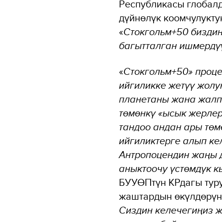
Республикасы глобалд
дүйнөлүк коомчулукту
«
Стокгольм+50 биздин
багытталган ишмердүү
«
Стокгольм+50» проц
ийгиликке жетүү жолу
планетаны жана жалпы
төмөнкү «ысык жерлер
тандоо андан ары төм
ийгиликтерге алып ке
Антропоцендин жаңы д
аныктоочу үстөмдүк к
БУУӨПтүн КРдагы туру
жаштардын өкүлдөрүнө
Сиздин келечегиңиз 