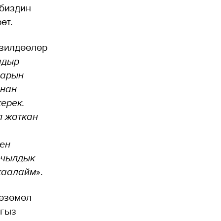
 биздин
өт.
изилдөөлөр
адыр
ларын
ынан
ерек.
п жаткан
ген
ычылдык
 каалайм
».
көзөмөл
ргыз