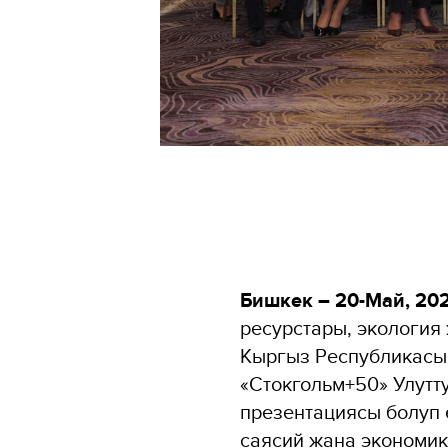
Бишкек – 20-Май, 20
ресурстары, экология
Кыргыз Республикасы
«Стокгольм+50» Улут
презентациясы болуп 
саясий жана экономи