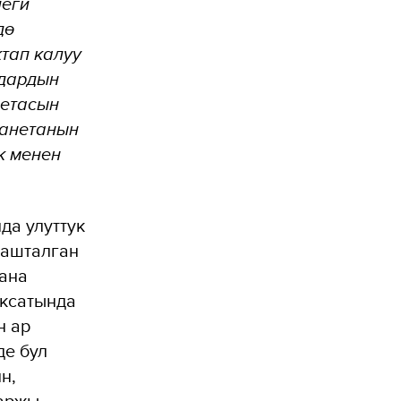
леги
дө
ктап калуу
лдардын
нетасын
ланетанын
к менен
да улуттук
башталган
ана
аксатында
н ар
де бул
н,
каржы