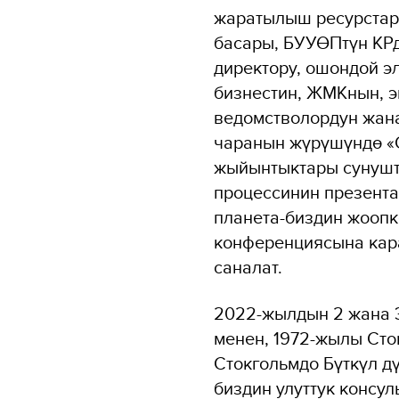
жаратылыш ресурстары
басары, БУУӨПтүн КР
директору, ошондой э
бизнестин, ЖМКнын, э
ведомстволордун жана
чаранын жүрүшүндө «
жыйынтыктары сунушта
процессинин презента
планета-биздин жоопк
конференциясына кара
саналат.
2022-жылдын 2 жана 
менен, 1972-жылы Сто
Стокгольмдо Бүткүл д
биздин улуттук консу