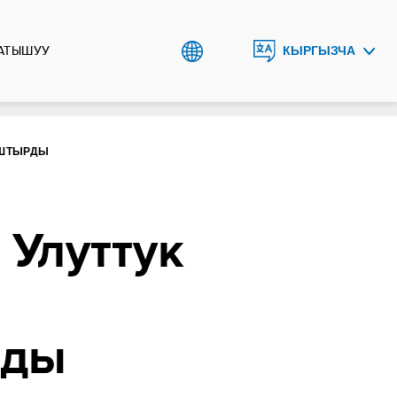
АТЫШУУ
КЫРГЫЗЧА
ENGLISH
РУССКИЙ
ЫШТЫРДЫ
 Улуттук
рды