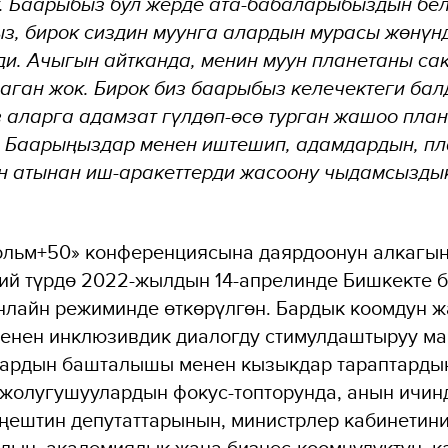
. Баарыбыз бул жерде ата-бабаларыбыздын бе
з, бирок сиздин муунга алардын мурасы жөнүн
ди. Ачыгын айтканда, менин муун планетаны са
аган жок. Бирок биз баарыбыз келечектеги ба
 аларга адамзат гүлдөп-өсө турган жашоо пла
 Баарыңыздар менен иштешип, адамдардын, п
үн атынан иш-аракеттерди жасоону чыдамсызды
ольм+50» конференциясына даярдоонун алкагын
ий түрдө 2022-жылдын 14-апрелинде Бишкекте 
нлайн режиминде өткөрүлгөн. Бардык коомдун ж
менен инклюзивдик диалогду стимулдаштыруу м
ялардын башталышы менен кызыкдар тараптарды
 жолугушуулардын фокус-топторунда, анын ичин
ңештин депутаттарынын, министрлер кабинетини
дын, академиялык жана бизнес-коомчулуктун, 