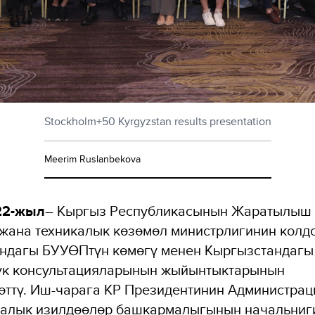
Stockholm+50 Kyrgyzstan results presentation
Meerim Ruslanbekova
22-жыл
– Кыргыз Республикасынын Жаратылыш
 жана техникалык көзөмөл министрлигинин колд
ндагы БУУӨПтүн көмөгү менен Кыргызстандагы
тук консультацияларынын жыйынтыктарынын
өттү. Иш-чарага КР Президентинин Администра
калык изилдөөлөр башкармалыгынын начальниги