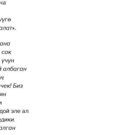
ча
үүгө
алат
».
жана
 сак
 үчүн
й албаган
оң
чек! Биз
ин
и
дой эле ал
здики.
алган