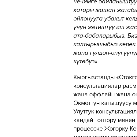
чечимге байланыштуу
катары жашап жатабы
ойлонууга убакыт кел
үчүн жетиштүү иш жас
ата-бабаларыбыз. Биз
калтырышыбыз керек.
жана гүлдөп-өнүгүүн
күтөбүз
».
Кыргызстанды «Стокг
консультациялар расм
жана оффлайн жана о
Өкмөттүн катышуусу 
Улуттук консультаци
кандай топтору менен
процесске Жогорку Ке
мамлекеттик органдар