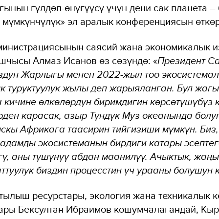
гынын гүлдөп-өнүгүүсү үчүн дени сак планета –
 мүмкүнчүлүк» эл аралык конференциясын өткөр
министрациясынын саясий жана экономикалык 
чысы Алмаз Исанов өз сөзүндө: «
Президент С
дун Жарлыгы менен 2022-жыл тоо экосистема
к туруктуулук жылы деп жарыяланган. Бул жаг
а кичине өлкөлөрдүн биримдигин көрсөтүшүбүз к
ден карасак, азыр Түндүк Муз океанында болу
скы Африкага таасирин тийгизиши мүмкүн. Биз,
 адамды экосистеманын бирдиги катары эсепте
гү, аны түшүнүү абдан маанилүү. Ачыктык, жаң
ттуулук биздин процесстин үч урааны болушун
тылыш ресурстары, экология жана техникалык 
сары Бексултан Ибраимов кошумчалагандай, Кы