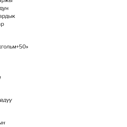
дун
бардык
ар
кгольм+50»
н
ивдүү
ын