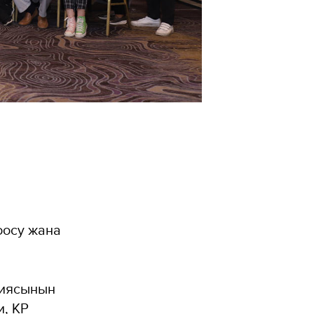
оосу жана
циясынын
, КР