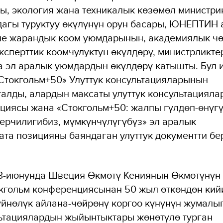
, экология жана техникалык көзөмөл министри
дагы туруктуу өкүлүнүн орун басары, ЮНЕПТИН 
ле жарандык коом уюмдарынын, академиялык чө
ксперттик коомчулуктун өкүлдөрү, министрликте
 эл аралык уюмдардын өкүлдөрү катышты. Бул 
Стокгольм+50» Улуттук консультацияларынын
лды, алардын максаты улуттук консультацияла
циясы жана «Стокгольм+50: жалпы гүлдөп-өнүгү
ерчилигибиз, мүмкүнчүлүгүбүз» эл аралык
та позицияны баяндаган улуттук документти бе
3-июнунда Швеция Өкмөтү Кениянын Өкмөтүнүн
кгольм конференциясынан 50 жыл өткөндөн кий
үйнөлүк айлана-чөйрөнү коргоо күнүнүн жумалы
льтациялардын жыйынтыктары жөнөтүлө турган