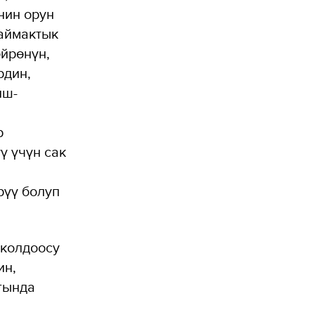
нин орун
аймактык
йрөнүн,
рдин,
иш-
р
ү үчүн сак
рүү болуп
 колдоосу
ин,
гында