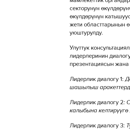
секторунун өкүлдөрүн
өкүлдөрүнүн катышуус
жети областтарынын ө
уюштурулду.
Улуттук консультация
лидерлеринин диалогу
презентациясын жана 
Лидерлик диалогу 1:
Д
шашылыш аракеттерди
Лидерлик диалогу 2
: 
калыбына келтирүүгө 
Лидерлик диалогу 3:
Т