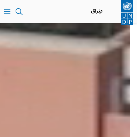
بازبدە
بۆ
عێراق
ناوەڕۆکی
سەرەکی