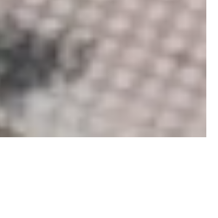
ڕاگەیەندراوە