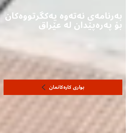
بەرنامەی نەتەوە یەکگرتووەکان
بۆ پەرەپێدان لە عێراق
بواری كاره‌كانمان