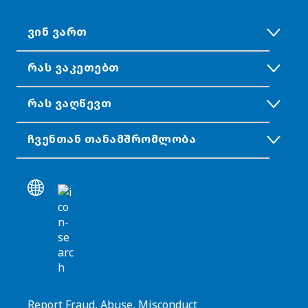
ᲕᲘᲜ ᲕᲐᲠᲗ
ᲠᲐᲡ ᲕᲐᲙᲔᲗᲔᲑᲗ
ᲠᲐᲡ ᲕᲐᲦᲬᲔᲕᲗ
ᲩᲕᲔᲜᲗᲐᲜ ᲗᲐᲜᲐᲛᲨᲠᲝᲛᲚᲝᲑᲐ
Report Fraud, Abuse, Misconduct