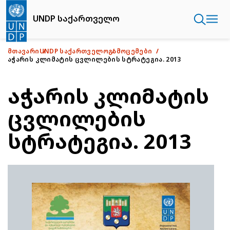
Skip
to
UNDP საქართველო
main
content
ᲛᲗᲐᲕᲐᲠᲘ
UNDP ᲡᲐᲥᲐᲠᲗᲕᲔᲚᲝ
ᲒᲐᲛᲝᲪᲔᲛᲔᲑᲘ
ᲐᲭᲐᲠᲘᲡ ᲙᲚᲘᲛᲐᲢᲘᲡ ᲪᲕᲚᲘᲚᲔᲑᲘᲡ ᲡᲢᲠᲐᲢᲔᲒᲘᲐ. 2013
აჭარის კლიმატის
ცვლილების
სტრატეგია. 2013