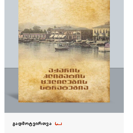
ᲒᲐᲓᲛᲝᲢᲕᲘᲠᲗᲕᲐ