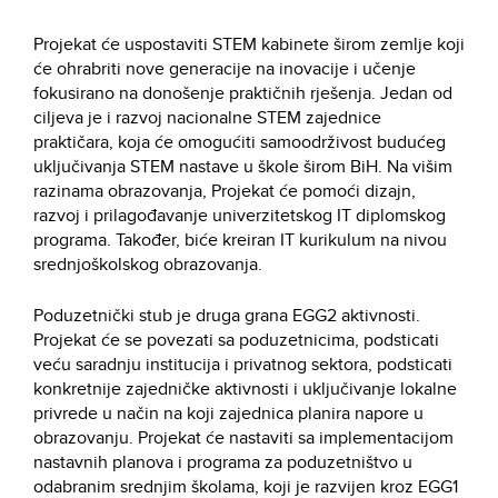
Projekat će uspostaviti STEM kabinete širom zemlje koji
će ohrabriti nove generacije na inovacije i učenje
fokusirano na donošenje praktičnih rješenja. Jedan od
ciljeva je i razvoj nacionalne STEM zajednice
praktičara, koja će omogućiti samoodrživost budućeg
uključivanja STEM nastave u škole širom BiH. Na višim
razinama obrazovanja, Projekat će pomoći dizajn,
razvoj i prilagođavanje univerzitetskog IT diplomskog
programa. Također, biće kreiran IT kurikulum na nivou
srednjoškolskog obrazovanja.
Poduzetnički stub je druga grana EGG2 aktivnosti.
Projekat će se povezati sa poduzetnicima, podsticati
veću saradnju institucija i privatnog sektora, podsticati
konkretnije zajedničke aktivnosti i uključivanje lokalne
privrede u način na koji zajednica planira napore u
obrazovanju. Projekat će nastaviti sa implementacijom
nastavnih planova i programa za poduzetništvo u
odabranim srednjim školama, koji je razvijen kroz EGG1