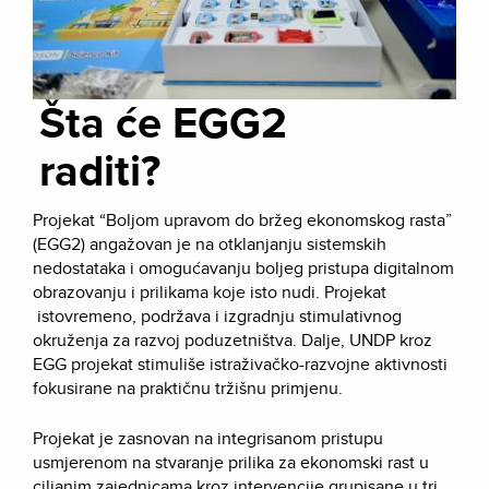
Šta će EGG2
raditi?
Projekat “Boljom upravom do bržeg ekonomskog rasta”
(EGG2) angažovan je na otklanjanju sistemskih
nedostataka i omogućavanju boljeg pristupa digitalnom
obrazovanju i prilikama koje isto nudi. Projekat
istovremeno, podržava i izgradnju stimulativnog
okruženja za razvoj poduzetništva. Dalje, UNDP kroz
EGG projekat stimuliše istraživačko-razvojne aktivnosti
fokusirane na praktičnu tržišnu primjenu.
Projekat je zasnovan na integrisanom pristupu
usmjerenom na stvaranje prilika za ekonomski rast u
ciljanim zajednicama kroz intervencije grupisane u tri