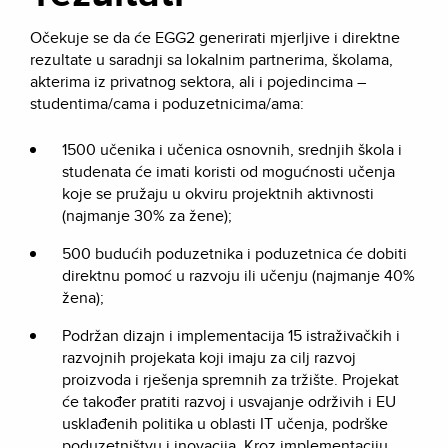
Očekuje se da će EGG2 generirati mjerljive i direktne
rezultate u saradnji sa lokalnim partnerima, školama,
akterima iz privatnog sektora, ali i pojedincima –
studentima/cama i poduzetnicima/ama:
1500 učenika i učenica osnovnih, srednjih škola i
studenata će imati koristi od mogućnosti učenja
koje se pružaju u okviru projektnih aktivnosti
(najmanje 30% za žene);
500 budućih poduzetnika i poduzetnica će dobiti
direktnu pomoć u razvoju ili učenju (najmanje 40%
žena);
Podržan dizajn i implementacija 15 istraživačkih i
razvojnih projekata koji imaju za cilj razvoj
proizvoda i rješenja spremnih za tržište. Projekat
će također pratiti razvoj i usvajanje održivih i EU
usklađenih politika u oblasti IT učenja, podrške
poduzetništvu i inovacija. Kroz implementaciju,