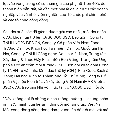
lọt vào vòng trong có sự tham gia của phụ nữ, hơn 40% do
thanh niên dẫn dắt, và gần một nửa là đại diện từ các doanh
nghiệp vừa và nhỏ, viện nghiên cứu, tổ chức phi chính phủ
và các tổ chức cộng đồng.
Sáu đội xuất sắc đã giành được giải cao nhất, mỗi đội nhận
được khoản tài trợ lên tới 30.000 USD, bao gồm: Công ty
TNHH NOPA DESIGN; Công ty Cổ phần Việt Nam Food;
Trường Đại học Khoa học Tự nhiên, Đại học Quốc gia Hà
Nội; Công ty TNHH Công nghệ Aquila Việt Nam; Trung tâm
Xây dựng & Thúc Đẩy Phát Triển Bền Vững; Trung tâm Ứng
phó sự cố an toàn môi trường (ESE). Bốn đội khác gồm Công
ty TNHH Tư vấn nhà lãnh đạo thế kỷ (CEL); Phú Quốc Sạch &
Xanh; Đại học Kinh tế Thành phố Hồ Chí Minh; Công ty Cổ
phẩn Vật liệu kiến trúc và xây dựng Việt Nam (MAB Vietnam
JSC) được trao giải Nhì với mức tài trợ 10.000 USD mỗi đội.
"Đây không chỉ là những dự án thông thường — chúng phản
ánh sức mạnh của hệ sinh thái đổi mới sáng tạo Việt Nam.
Một cộng đồng năng động đang vươn lên để đối mặt với một