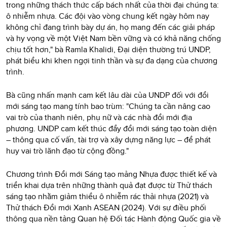
trong những thách thức cấp bách nhất của thời đại chúng ta:
ô nhiễm nhựa. Các đội vào vòng chung kết ngày hôm nay
không chỉ đang trình bày dự án, họ mang đến các giải pháp
và hy vọng về một Việt Nam bền vững và có khả năng chống
chịu tốt hơn," bà Ramla Khalidi, Đại diện thường trú UNDP,
phát biểu khi khen ngợi tinh thần và sự đa dạng của chương
trình.
Bà cũng nhấn mạnh cam kết lâu dài của UNDP đối với đổi
mới sáng tạo mang tính bao trùm: "Chúng ta cần nâng cao
vai trò của thanh niên, phụ nữ và các nhà đổi mới địa
phương. UNDP cam kết thúc đẩy đổi mới sáng tạo toàn diện
– thông qua cố vấn, tài trợ và xây dựng năng lực – để phát
huy vai trò lãnh đạo từ cộng đồng."
Chương trình Đổi mới Sáng tạo mảng Nhựa được thiết kế và
triển khai dựa trên những thành quả đạt được từ Thử thách
sáng tạo nhằm giảm thiểu ô nhiễm rác thải nhựa (2021) và
Thử thách Đổi mới Xanh ASEAN (2024). Với sự điều phối
thông qua nền tảng Quan hệ Đối tác Hành động Quốc gia về