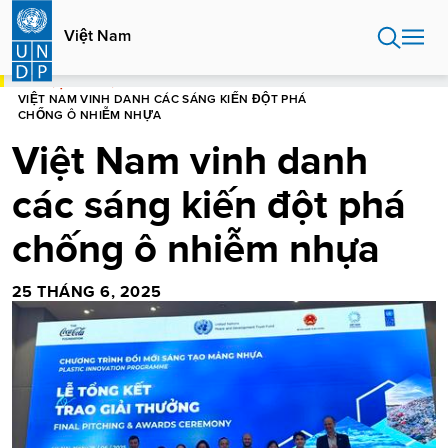
Nhảy
đến
Việt Nam
nội
dung
NHÀ
VIỆT NAM
VIỆT NAM VINH DANH CÁC SÁNG KIẾN ĐỘT PHÁ
CHỐNG Ô NHIỄM NHỰA
Việt Nam vinh danh
các sáng kiến đột phá
chống ô nhiễm nhựa
25 THÁNG 6, 2025