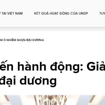
 TẠI VIỆT NAM
KẾT QUẢ HOẠT ĐỘNG CỦA UNDP
TU
ẢM Ô NHIỄM NHỰA ĐẠI DƯƠNG
đến hành động: Gi
đại dương