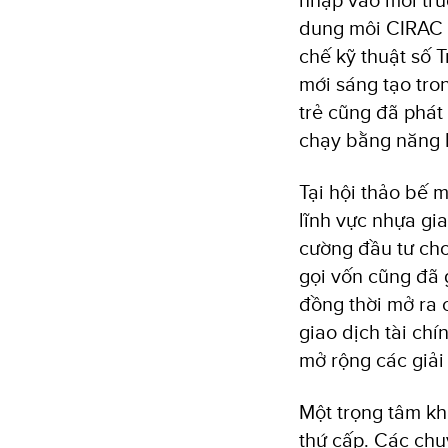
dung môi CIRAC tạ
chế kỹ thuật số 
mới sáng tạo tro
trẻ cũng đã phát 
chạy bằng năng l
Tại hội thảo bế m
lĩnh vực nhựa gi
cường đầu tư cho 
gọi vốn cũng đã g
đồng thời mở ra 
giao dịch tài ch
mở rộng các giải
Một trọng tâm kh
thứ cấp. Các chu