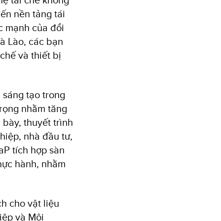
đến nền tảng tái
ức mạnh của đổi
và Lào, các bạn
chế và thiết bị
i sáng tạo trong
trọng nhằm tăng
 bày, thuyết trình
hiệp, nhà đầu tư,
aP tích hợp sàn
 thực hành, nhằm
h cho vật liệu
iệp và Môi