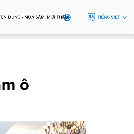
YỂN DỤNG - MUA SẮM, MỜI THẦU
TIẾNG VIỆT
ENGLISH
ảm ô