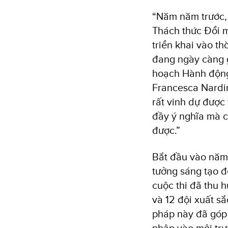
“Năm năm trước, 
Thách thức Đổi m
triển khai vào t
đang ngày càng g
hoạch Hành động 
Francesca Nardin
rất vinh dự được
đầy ý nghĩa mà c
được.”
Bắt đầu vào năm
tưởng sáng tạo 
cuộc thi đã thu 
và 12 đội xuất sắ
pháp này đã góp
nhập vào môi trư