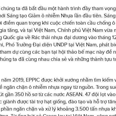
chúng ta đã bắt đầu một hành trình đầy tham vọng 
ới Sáng tạo Giảm ô nhiễm Nhựa lần đầu tiên. Sáng
hời điểm quan trọng khi cuộc chiến toàn cầu chống 
ia tăng, và tại Việt Nam, Chính phủ Việt Nam vừa 
Quốc gia về Rác thải nhựa đại dương vào tháng 12
i, Phó Trưởng Đại diện UNDP tại Việt Nam, phát bi
 tham dự cùng các bạn tại hội thảo bế mạc này để nh
húng ta đã cùng nhau chia sẻ và những thành tựu t
 năm 2019, EPPIC được khởi xướng nhằm tìm kiếm v
để ngăn chặn ô nhiễm nhựa ngay từ nguồn. Trong s
hút gần 350 hồ sơ từ các nước ASEAN. 47 đội lọt vào
c giành được tài trợ hạt giống, đào tạo và hỗ trợ tăn
 phần ngăn chặn và xử lý khoảng 3.500 tấn nhựa 
ờng. Từ ống hút cỏ GreenJoy tại Việt Nam, công ng