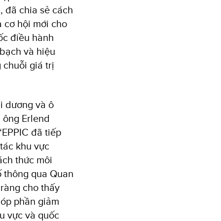
, đã chia sẻ cách
a cơ hội mới cho
đốc điều hành
 bạch và hiệu
chuỗi giá trị
ại dương và ô
 ông Erlend
 “EPPIC đã tiếp
 tác khu vực
ách thức môi
ố thông qua Quan
 ràng cho thấy
 góp phần giảm
hu vực và quốc