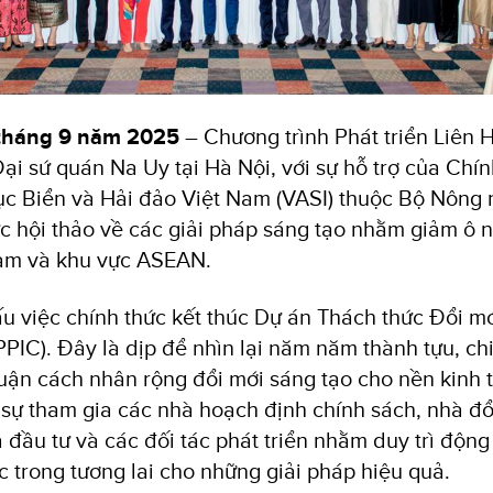
 tháng 9 năm 2025
– Chương trình Phát triển Liên
Đại sứ quán Na Uy tại Hà Nội, với sự hỗ trợ của Chí
c Biển và Hải đảo Việt Nam (VASI) thuộc Bộ Nông 
ức hội thảo về các giải pháp sáng tạo nhằm giảm ô 
Nam và khu vực ASEAN.
u việc chính thức kết thúc Dự án Thách thức Đổi m
PIC). Đây là dịp để nhìn lại năm năm thành tựu, chi
uận cách nhân rộng đổi mới sáng tạo cho nền kinh 
 sự tham gia các nhà hoạch định chính sách, nhà đổ
 đầu tư và các đối tác phát triển nhằm duy trì động
c trong tương lai cho những giải pháp hiệu quả.