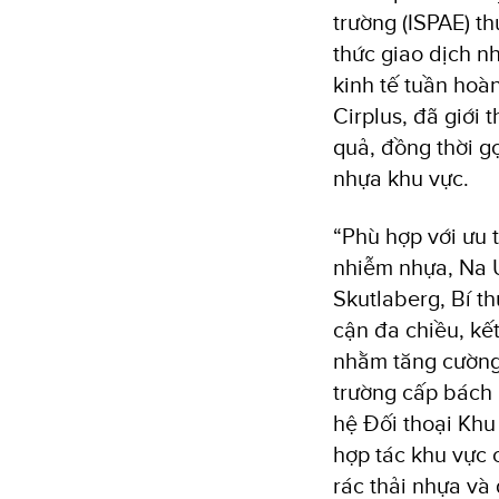
trường (ISPAE) t
thức giao dịch n
kinh tế tuần hoà
Cirplus, đã giới 
quả, đồng thời gợ
nhựa khu vực.
“Phù hợp với ưu 
nhiễm nhựa, Na U
Skutlaberg, Bí t
cận đa chiều, kế
nhằm tăng cường 
trường cấp bách
hệ Đối thoại Khu
hợp tác khu vực 
rác thải nhựa và