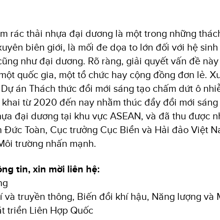
ễm rác thải nhựa đại dương là một trong những thá
uyên biên giới, là mối đe dọa to lớn đối với hệ sinh
cũng như đại dương. Rõ ràng, giải quyết vấn đề này
một quốc gia, một tổ chức hay cộng đồng đơn lẻ. Xu
, Dự án Thách thức đổi mới sáng tạo chấm dứt ô nh
khai từ 2020 đến nay nhằm thúc đẩy đổi mới sáng 
hựa đại dương tại khu vực ASEAN, và đã thu được nh
 Đức Toàn, Cục trưởng Cục Biển và Hải đảo Việt N
Môi trường nhấn mạnh.
ng tin, xin mời liên hệ:
ng
í và truyền thông, Biến đổi khí hậu, Năng lượng và 
t triển Liên Hợp Quốc