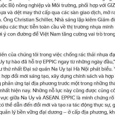
huộc Bộ nông nghiệp và Môi trường, phối hợp với GIZ
hựa và dệt may thứ cấp qua các sàn giao dịch, mở r
n. Ông Christian Schiller, Nhà sáng lập kiêm Giám 
thiệu các thực tiễn toàn cầu về thị trường nhựa minh
i ý con đường để Việt Nam tăng cường vai trò trong 
tiên của chúng tôi trong việc chống rác thải nhựa đ
y tự hào đã hỗ trợ EPPIC ngay từ những ngày đầu,”
hư thứ nhất Đại sứ quán Na Uy tại Hà Nội phát biểu.
t hợp đổi mới sáng tạo, xây dựng chính sách và hợp
phản ứng tại địa phương trước một trong những th
 nhất hiện nay. Những nỗ lực này cũng được củng c
 vực giữa Na Uy và ASEAN. EPPIC là minh chứng rõ
có thể dẫn đến đổi mới và tạo ra tác động thực sự,
 quản lý bền vững đại dương – ở cấp địa phương, k