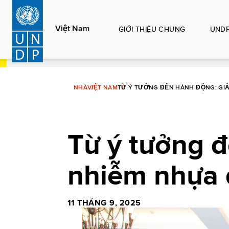
Nhảy
đến
Việt Nam
GIỚI THIỆU CHUNG
UNDP
nội
dung
NHÀ
VIỆT NAM
TỪ Ý TƯỞNG ĐẾN HÀNH ĐỘNG: GI
Từ ý tưởng 
nhiễm nhựa 
11 THÁNG 9, 2025