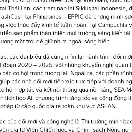
i Thái Lan, các trạm nạp lại Siklus tại Indonesia, 
TrashCash tại Philippines – EPPIC đã chứng minh s
ng việc thúc đẩy kinh tế tuần hoàn. Tại Campuchia 
triển sản phẩm thân thiện môi trường, sáng kiến tái 
ượng mặt trời để giữ nhựa ngoài sông biển.
ạc, các đại biểu đã cùng nhìn lại hành trình đổi mớ
ai đoạn 2020 – 2025, với những khuyến nghị quan 
các cơ hội trong tương lai. Ngoài ra, các phần trình
iúp các nhà đổi mới tiếp xúc trực tiếp với doanh ng
cơ hội hợp tác và kết nối thông qua nền tảng SEA-M
ính tích hợp Ai, chương trình tăng tốc và cộng đồng
 pháp từ cấp quốc gia ra toàn khu vực ASEAN.
ác của đổi mới và công nghệ là Thị trường minh bạc
yên gia từ Viện Chiến lược và Chính sách Nông ngh