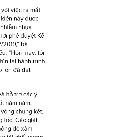
với việc ra mắt
 kiến này được
ô nhiễm nhựa
mới phê duyệt Kế
/2019,” bà
ểu. “Hôm nay, tôi
ìn lại hành trình
o lớn đã đạt
à hỗ trợ các ý
uốt năm năm,
 vòng chung kết,
g tốc. Các giải
không để xâm
hệ tái chế không