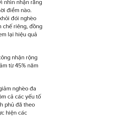
vì nhìn nhận rằng
hời điểm nào.
khỏi đói nghèo
n chế riêng, đồng
em lại hiệu quả
công nhận rộng
giảm từ 45% năm
 giảm nghèo đa
ồm cả các yếu tố
nh phủ đã theo
ực hiện các