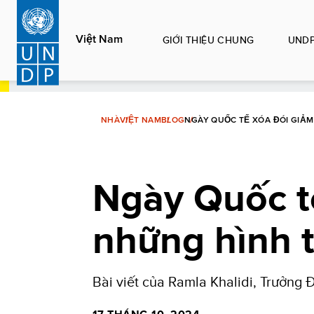
Nhảy
đến
Việt Nam
GIỚI THIỆU CHUNG
UNDP
nội
dung
NHÀ
VIỆT NAM
BLOG
NGÀY QUỐC TẾ XÓA ĐÓI GIẢ
Ngày Quốc t
những hình 
Bài viết của Ramla Khalidi, Trưởng 