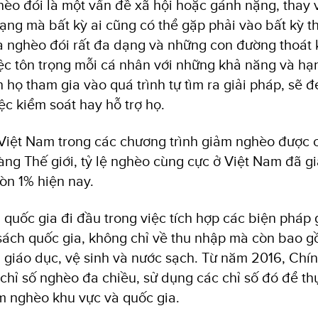
hèo đói là một vấn đề xã hội hoặc gánh nặng, thay 
rạng mà bất kỳ ai cũng có thể gặp phải vào bất kỳ t
 nghèo đói rất đa dạng và những con đường thoát 
ệc tôn trọng mỗi cá nhân với những khả năng và hạ
 họ tham gia vào quá trình tự tìm ra giải pháp, sẽ đ
iệc kiểm soát hay hỗ trợ họ.
Việt Nam trong các chương trình giảm nghèo được 
àng Thế giới, tỷ lệ nghèo cùng cực ở Việt Nam đã 
òn 1% hiện nay.
 quốc gia đi đầu trong việc tích hợp các biện pháp
sách quốc gia, không chỉ về thu nhập mà còn bao g
ế, giáo dục, vệ sinh và nước sạch. Từ năm 2016, Chí
 chỉ số nghèo đa chiều, sử dụng các chỉ số đó để th
m nghèo khu vực và quốc gia.