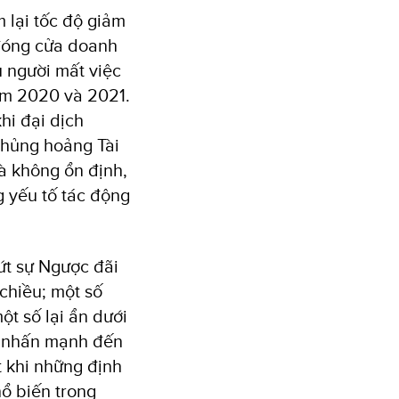
 lại tốc độ giảm
 đóng cửa doanh
u người mất việc
ăm 2020 và 2021.
hi đại dịch
Khủng hoảng Tài
và không ổn định,
g yếu tố tác động
t sự Ngược đãi
 chiều; một số
ột số lại ẩn dưới
y nhấn mạnh đến
t khi những định
hổ biến trong