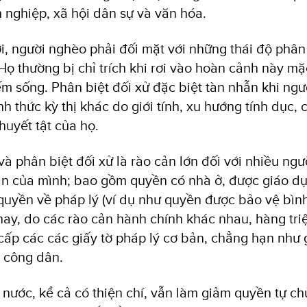
 nghiệp, xã hội dân sự và văn hóa.
ới, người nghèo phải đối mặt với những thái độ phân 
Họ thường bị chỉ trích khi rơi vào hoàn cảnh này mặ
m sống. Phân biệt đối xử đặc biệt tàn nhẫn khi ngư
h thức kỳ thị khác do giới tính, xu hướng tính dục, 
huyết tật của họ.
 và phân biệt đối xử là rào cản lớn đối với nhiều ngư
ản của mình; bao gồm quyền có nhà ở, được giáo d
quyền về pháp lý (ví dụ như quyền được bảo vệ bìn
 nay, do các rào cản hành chính khác nhau, hàng tri
cấp các các giấy tờ pháp lý cơ bản, chẳng hạn như g
 công dân.
nước, kể cả có thiện chí, vẫn làm giảm quyền tự ch