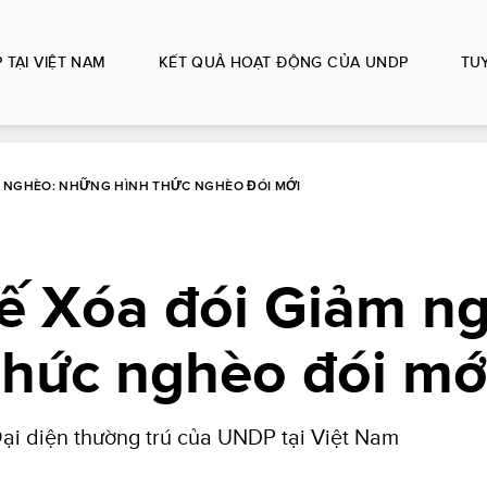
 TẠI VIỆT NAM
KẾT QUẢ HOẠT ĐỘNG CỦA UNDP
TU
M NGHÈO: NHỮNG HÌNH THỨC NGHÈO ĐÓI MỚI
ế Xóa đói Giảm n
thức nghèo đói mớ
Đại diện thường trú của UNDP tại Việt Nam