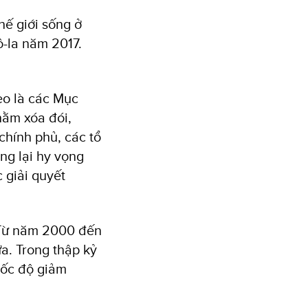
ế giới sống ở
ô-la năm 2017.
eo là các Mục
hằm xóa đói,
chính phủ, các tổ
ng lại hy vọng
 giải quyết
 Từ năm 2000 đến
a. Trong thập kỷ
 tốc độ giảm