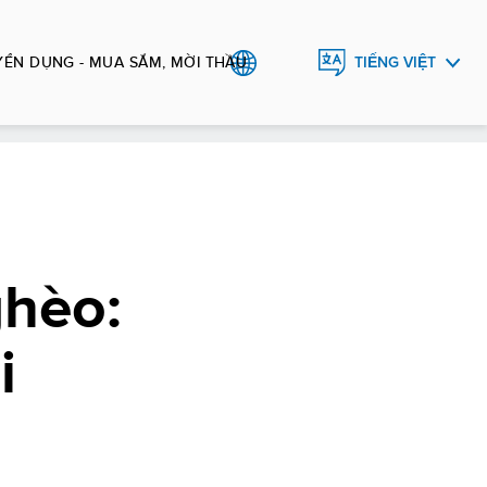
YỂN DỤNG - MUA SẮM, MỜI THẦU
TIẾNG VIỆT
ENGLISH
ghèo:
i