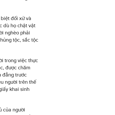
biệt đối xử và
c dù họ chật vật
ời nghèo phải
chủng tộc, sắc tộc
ời trong việc thực
ục, được chăm
h đẳng trước
ệu người trên thế
iấy khai sinh
ủ của người