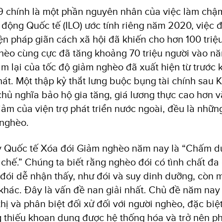
9 chính là một phần nguyên nhân của việc làm chậm
 động Quốc tế (ILO) ước tính riêng năm 2020, việc
ện pháp giãn cách xã hội đã khiến cho hơn 100 triệ
hèo cùng cực đã tăng khoảng 70 triệu người vào n
m lại của tốc độ giảm nghèo đã xuất hiện từ trước k
át. Một thập kỷ thắt lưng buộc bụng tài chính sau 
chủ nghĩa bảo hộ gia tăng, giá lương thực cao hơn 
iảm của viện trợ phát triển nước ngoài, đều là nhữn
 nghèo.
 Quốc tế Xóa đói Giảm nghèo năm nay là “Chấm dứ
 chế.” Chúng ta biết rằng nghèo đói có tình chất đa
 đói dễ nhận thấy, như đói và suy dinh dưỡng, còn m
khác. Đây là vấn đề nan giải nhất. Chủ đề năm na
hị và phân biệt đối xử đối với người nghèo, đặc biệ
ng thiếu khoan dung được hệ thống hóa và trở nên p