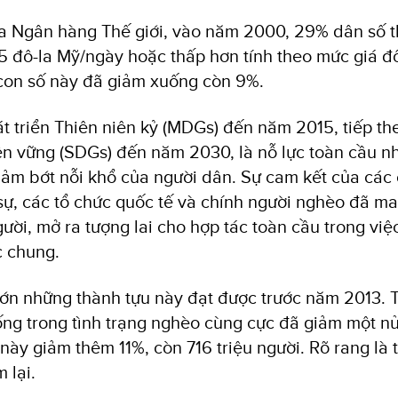
 Ngân hàng Thế giới, vào năm 2000, 29% dân số th
5 đô-la Mỹ/ngày hoặc thấp hơn tính theo mức giá đ
on số này đã giảm xuống còn 9%.
t triển Thiên niên kỷ (MDGs) đến năm 2015, tiếp th
Bền vững (SDGs) đến năm 2030, là nỗ lực toàn cầu n
ảm bớt nỗi khổ của người dân. Sự cam kết của các 
sự, các tổ chức quốc tế và chính người nghèo đã ma
ười, mở ra tượng lai cho hợp tác toàn cầu trong việc
c chung.
lớn những thành tựu này đạt được trước năm 2013.
ống trong tình trạng nghèo cùng cực đã giảm một nử
 này giảm thêm 11%, còn 716 triệu người. Rõ rang là
 lại.