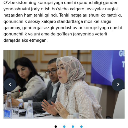
O‘zbekistonning korrupsiyaga qarshi qonunchiligi gender
yondashuvini joriy etish bo‘yicha xalqaro tavsiyalar nuqtai
nazaridan ham tahlil qilindi. Tahlil natijalari shuni ko‘rsatdiki,
qonunchilik asosiy xalqaro standartlarga mos kelishiga
qaramay, genderga sezgir yondashuvlar korrupsiyaga qarshi
qonunchilik va uni amalda qo‘llash jarayonida yetarli
darajada aks etmagan.