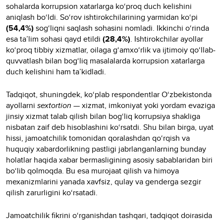
sohalarda korrupsion xatarlarga ko‘proq duch kelishini
aniqlash bo‘ldi. So‘rov ishtirokchilarining yarmidan ko‘pi
(54,4%)
sog‘liqni saqlash sohasini nomladi. Ikkinchi o‘rinda
esa ta’lim sohasi qayd etildi
(28,4%)
. Ishtirokchilar ayollar
ko‘proq tibbiy xizmatlar, oilaga g‘amxo‘rlik va ijtimoiy qo‘llab-
quvvatlash bilan bog‘liq masalalarda korrupsion xatarlarga
duch kelishini ham ta’kidladi.
Tadqiqot, shuningdek, ko‘plab respondentlar O‘zbekistonda
ayollarni
sextortion
— xizmat, imkoniyat yoki yordam evaziga
jinsiy xizmat talab qilish bilan bog‘liq korrupsiya shakliga
nisbatan zaif deb hisoblashini ko‘rsatdi. Shu bilan birga, uyat
hissi, jamoatchilik tomonidan qoralashdan qo‘rqish va
huquqiy xabardorlikning pastligi jabrlanganlarning bunday
holatlar haqida xabar bermasligining asosiy sabablaridan biri
bo‘lib qolmoqda. Bu esa murojaat qilish va himoya
mexanizmlarini yanada xavfsiz, qulay va genderga sezgir
qilish zarurligini ko‘rsatadi.
Jamoatchilik fikrini o‘rganishdan tashqari, tadqiqot doirasida