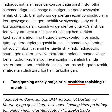
Tadqiqot natijalari asosida korrupsiyaga qarshi islohotlar
samaradorligini oshirishga qaratilgan bir qator tavsiyalar
ishlab chiqildi. Ular qatoriga genderga sezgir yondashuvlarni
korrupsiyaga qarshi qonunchilik va siyosatga joriy etish,
korrupsiyaga qarshi kurash va gender tengligi yo‘nalishida
faoliyat yurituvchi tuzilmalar o‘rtasidagi hamkorlikni
kuchaytirish, aholining huquqiy savodxonligini oshirish,
ijtimoiy stereotiplarga qarshi kurashish hamda ayollarning
iqtisodiy imkoniyatlarini kengaytirish kiradi. Tadqiqotda,
shuningdek, korrupsiya va sextortion holatlari haqida xabar
berish uchun xavfsizroq mexanizmlarni yaratish hamda
sextortionni qonunchilik doirasida korrupsion huquqbuzarlik
sifatida tan olish zarurligi ham ta’kidlangan.
Tadqiqotning asosiy natijalarini
tavsifdan
topishingiz
mumkin.
Tadqiqot va davra suhbati BMT Taraqqiyot Dasturi va
Korrupsiyaga qarshi kurashish agentligining Yevropa Ittifoqi
tomonidan moliyalashtirilayotgan “O‘zbekistonda