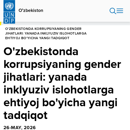
Skip
to
Oʻzbekiston
main
content
HOME
OʻZBEKISTON
O'ZBEKISTONDA KORRUPSIYANING GENDER
JIHATLARI: YANADA INKLYUZIV ISLOHOTLARGA
EHTIYOJ BO'YICHA YANGI TADQIQOT
O'zbekistonda
korrupsiyaning gender
jihatlari: yanada
inklyuziv islohotlarga
ehtiyoj bo'yicha yangi
tadqiqot
26-MAY, 2026