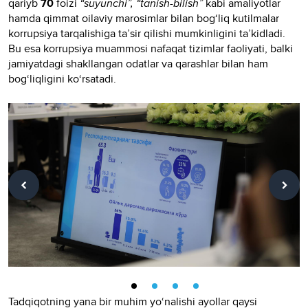
qariyb
70
foizi
“suyunchi”, “tanish-bilish”
kabi amaliyotlar
hamda qimmat oilaviy marosimlar bilan bog‘liq kutilmalar
korrupsiya tarqalishiga ta’sir qilishi mumkinligini ta’kidladi.
Bu esa korrupsiya muammosi nafaqat tizimlar faoliyati, balki
jamiyatdagi shakllangan odatlar va qarashlar bilan ham
bog‘liqligini ko‘rsatadi.
Tadqiqotning yana bir muhim yo‘nalishi ayollar qaysi