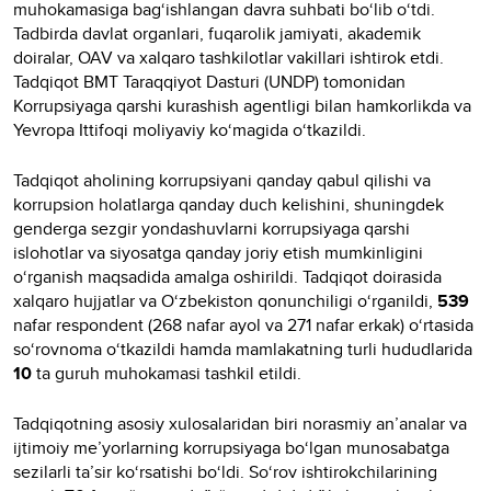
muhokamasiga bag‘ishlangan davra suhbati bo‘lib o‘tdi.
Tadbirda davlat organlari, fuqarolik jamiyati, akademik
doiralar, OAV va xalqaro tashkilotlar vakillari ishtirok etdi.
Tadqiqot BMT Taraqqiyot Dasturi (UNDP) tomonidan
Korrupsiyaga qarshi kurashish agentligi bilan hamkorlikda va
Yevropa Ittifoqi moliyaviy ko‘magida o‘tkazildi.
Tadqiqot aholining korrupsiyani qanday qabul qilishi va
korrupsion holatlarga qanday duch kelishini, shuningdek
genderga sezgir yondashuvlarni korrupsiyaga qarshi
islohotlar va siyosatga qanday joriy etish mumkinligini
o‘rganish maqsadida amalga oshirildi. Tadqiqot doirasida
xalqaro hujjatlar va O‘zbekiston qonunchiligi o‘rganildi,
539
nafar respondent (268 nafar ayol va 271 nafar erkak) o‘rtasida
so‘rovnoma o‘tkazildi hamda mamlakatning turli hududlarida
10
ta guruh muhokamasi tashkil etildi.
Tadqiqotning asosiy xulosalaridan biri norasmiy an’analar va
ijtimoiy me’yorlarning korrupsiyaga bo‘lgan munosabatga
sezilarli ta’sir ko‘rsatishi bo‘ldi. So‘rov ishtirokchilarining