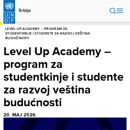
Skip
to
Srbija
main
content
POČETNA
SRBIJA
LEVEL UP ACADEMY – PROGRAM ZA
STUDENTKINJE I STUDENTE ZA RAZVOJ VEŠTINA
BUDUĆNOSTI
Level Up Academy –
program za
studentkinje i studente
za razvoj veština
budućnosti
20. МАЈ 2026.