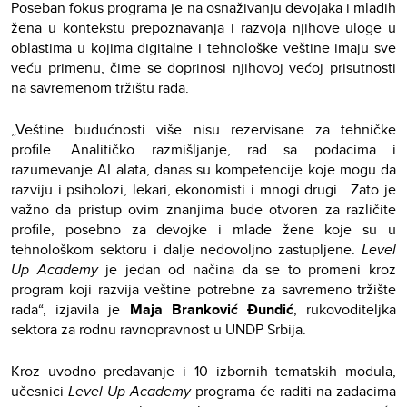
Poseban fokus programa je na osnaživanju devojaka i mladih
žena u kontekstu prepoznavanja i razvoja njihove uloge u
oblastima u kojima digitalne i tehnološke veštine imaju sve
veću primenu, čime se doprinosi njihovoj većoj prisutnosti
na savremenom tržištu rada.
„Veštine budućnosti više nisu rezervisane za tehničke
profile. Analitičko razmišljanje, rad sa podacima i
razumevanje AI alata, danas su kompetencije koje mogu da
razviju i psiholozi, lekari, ekonomisti i mnogi drugi. Zato je
važno da pristup ovim znanjima bude otvoren za različite
profile, posebno za devojke i mlade žene koje su u
tehnološkom sektoru i dalje nedovoljno zastupljene.
Level
Up Academy
je jedan od načina da se to promeni kroz
program koji razvija veštine potrebne za savremeno tržište
rada“, izjavila je
Maja Branković Đundić
, rukovoditeljka
sektora za rodnu ravnopravnost u UNDP Srbija.
Kroz uvodno predavanje i 10 izbornih tematskih modula,
učesnici
Level Up Academy
programa će raditi na zadacima