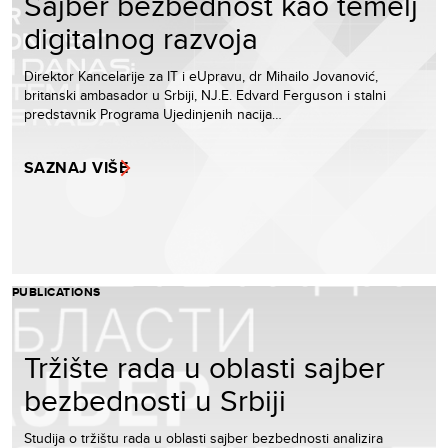
Sajber bezbednost kao temelj
digitalnog razvoja
Direktor Kancelarije za IT i eUpravu, dr Mihailo Jovanović,
britanski ambasador u Srbiji, NJ.E. Edvard Ferguson i stalni
predstavnik Programa Ujedinjenih nacija…
SAZNAJ VIŠE
PUBLICATIONS
Tržište rada u oblasti sajber
bezbednosti u Srbiji
Studija o tržištu rada u oblasti sajber bezbednosti analizira