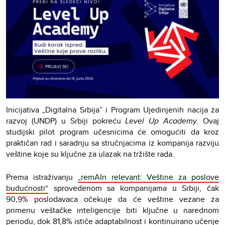
Inicijativa „Digitalna Srbija” i Program Ujedinjenih nacija za
razvoj (UNDP) u Srbiji pokreću
Level Up Academy.
Ovaj
studijski pilot program učesnicima će omogućiti da kroz
praktičan rad i saradnju sa stručnjacima iz kompanija razviju
veštine koje su ključne za ulazak na tržište rada.
Prema istraživanju
„remAIn relevant: Veštine za poslove
budućnosti“
sprovedenom sa kompanijama u Srbiji, čak
90,9% poslodavaca očekuje da će veštine vezane za
primenu veštačke inteligencije biti ključne u narednom
periodu, dok 81,8% ističe adaptabilnost i kontinuirano učenje