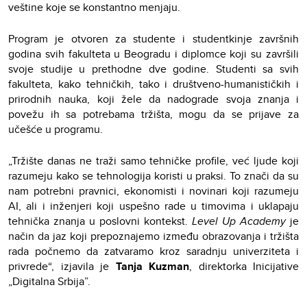
veštine koje se konstantno menjaju.
Program je otvoren za studente i studentkinje završnih
godina svih fakulteta u Beogradu i diplomce koji su završili
svoje studije u prethodne dve godine. Studenti sa svih
fakulteta, kako tehničkih, tako i društveno-humanističkih i
prirodnih nauka, koji žele da nadograde svoja znanja i
povežu ih sa potrebama tržišta, mogu da se prijave za
učešće u programu.
„Tržište danas ne traži samo tehničke profile, već ljude koji
razumeju kako se tehnologija koristi u praksi. To znači da su
nam potrebni pravnici, ekonomisti i novinari koji razumeju
AI, ali i inženjeri koji uspešno rade u timovima i uklapaju
tehnička znanja u poslovni kontekst.
Level Up Academy
je
način da jaz koji prepoznajemo između obrazovanja i tržišta
rada počnemo da zatvaramo kroz saradnju univerziteta i
privrede“, izjavila je
Tanja Kuzman
, direktorka Inicijative
„Digitalna Srbija”.