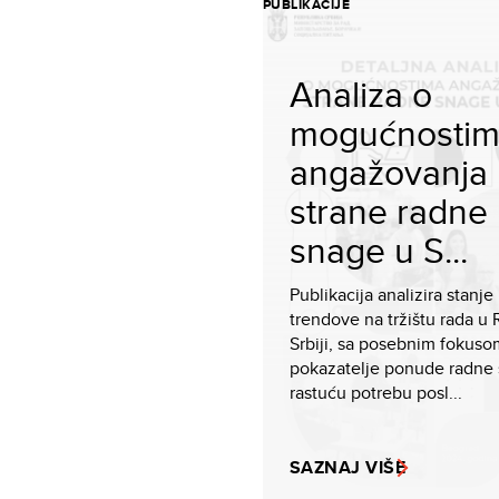
PUBLIKACIJE
Analiza o
mogućnosti
angažovanja
strane radne
snage u S...
Publikacija analizira stanje 
trendove na tržištu rada u 
Srbiji, sa posebnim fokuso
pokazatelje ponude radne 
rastuću potrebu posl...
SAZNAJ VIŠE