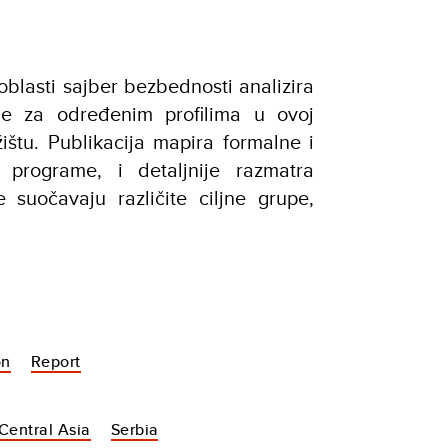
 oblasti sajber bezbednosti analizira
je za određenim profilima u ovoj
ištu. Publikacija mapira formalne i
 programe, i detaljnije razmatra
suočavaju različite ciljne grupe,
on
Report
Central Asia
Serbia