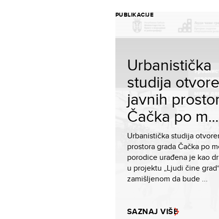
PUBLIKACIJE
Urbanistička
studija otvor
javnih prosto
Čačka po m...
Urbanistička studija otvore
prostora grada Čačka po me
porodice urađena je kao dr
u projektu „Ljudi čine grad“
zamišlјenom da bude ...
SAZNAJ VIŠE