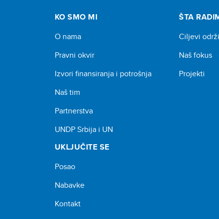
KO SMO MI
ŠTA RADI
O nama
Ciljevi održ
Pravni okvir
Naš fokus
Izvori finansiranja i potrošnja
Projekti
Naš tim
Partnerstva
UNDP Srbija i UN
UKLJUČITE SE
Posao
Nabavke
Kontakt