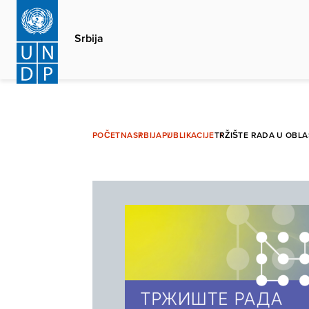
Skip
to
Srbija
main
content
POČETNA
SRBIJA
PUBLIKACIJE
TRŽIŠTE RADA U OBLA