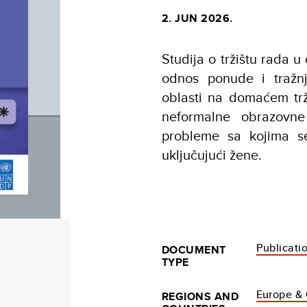
2. JUN 2026.
Studija o tržištu rada u
odnos ponude i tražn
oblasti na domaćem trž
neformalne obrazovne
probleme sa kojima se 
uključujući žene.
Publicati
DOCUMENT
TYPE
Europe & 
REGIONS AND