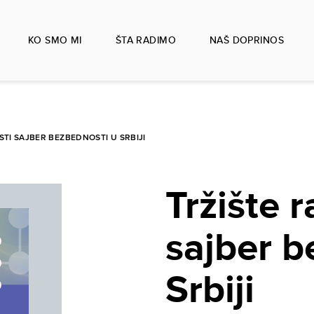
KO SMO MI
ŠTA RADIMO
NAŠ DOPRINOS
STI SAJBER BEZBEDNOSTI U SRBIJI
Tržište r
sajber b
Srbiji