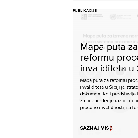
PUBLIKACIJE
Mapa puta za
reformu pro
invaliditeta u 
Mapa puta za reformu pro
invaliditeta u Srbiji je strat
dokument koji predstavlja 
za unapređenje različitih n
procene invalidnosti, sa fok
SAZNAJ VIŠE