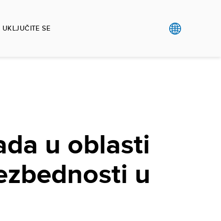
UKLJUČITE SE
ada u oblasti
ezbednosti u