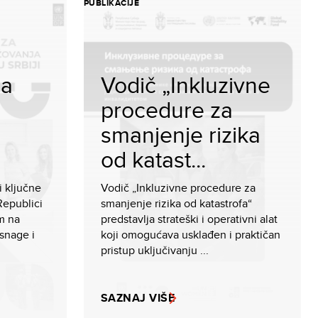
PUBLIKACIJE
ma
Vodič „Inkluzivne
procedure za
smanjenje rizika
od katast...
i ključne
Vodič „Inkluzivne procedure za
Republici
smanjenje rizika od katastrofa“
m na
predstavlja strateški i operativni alat
snage i
koji omogućava usklađen i praktičan
pristup uključivanju ...
SAZNAJ VIŠE