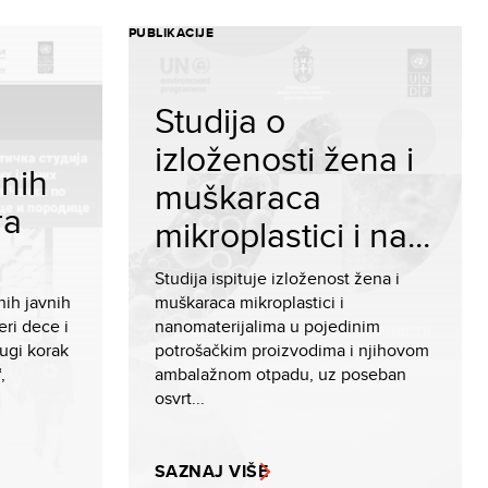
PUBLIKACIJE
Studija o
izloženosti žena i
enih
muškaraca
ra
mikroplastici i na...
Studija ispituje izloženost žena i
nih javnih
muškaraca mikroplastici i
ri dece i
nanomaterijalima u pojedinim
ugi korak
potrošačkim proizvodima i njihovom
,
ambalažnom otpadu, uz poseban
osvrt...
SAZNAJ VIŠE