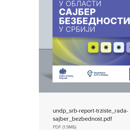
undp_srb-report-trziste_rada-
sajber_bezbednost.pdf
PDF (1.9МБ)