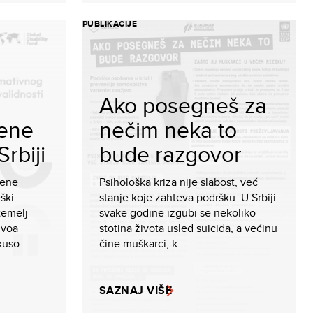
PUBLIKACIJE
Ako posegneš za
cene
nečim neka to
Srbiji
bude razgovor
cene
Psihološka kriza nije slabost, već
eški
stanje koje zahteva podršku. U Srbiji
temelj
svake godine izgubi se nekoliko
ivoa
stotina života usled suicida, a većinu
uso...
čine muškarci, k...
SAZNAJ VIŠE