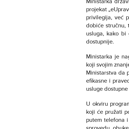
Ministarka drža
projekat „eUprav
privilegija, već
dobiće stručnu,
usluga, kako bi 
dostupnije.
Ministarka je na
koji svojim znanj
Ministarstva da 
efikasne i praved
usluge dostupne 
U okviru progra
koji će pružati 
putem telefona i
sprovedu obuke,