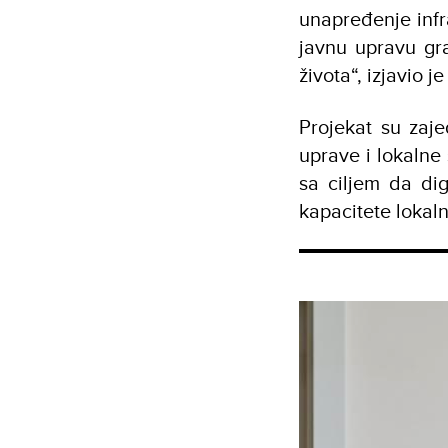
unapređenje infr
javnu upravu gr
života“, izjavio j
Projekat su zaje
uprave i lokalne
sa ciljem da di
kapacitete lokal