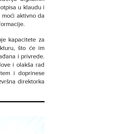
otpisa u klaudu i
e moći aktivno da
nformacije.
je kapacitete za
ukturu, što će im
ađana i privrede.
dove i olakša rad
utem i doprinese
izvršna direktorka