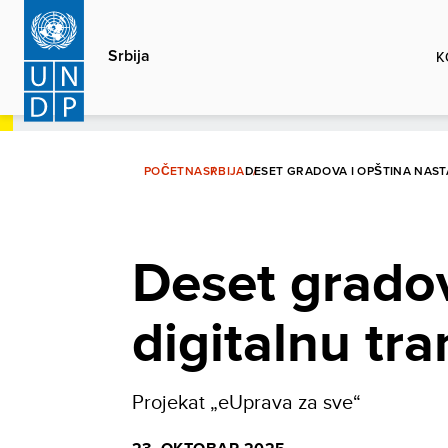
Skip
to
Srbija
K
main
content
POČETNA
SRBIJA
DESET GRADOVA I OPŠTINA NAS
Deset gradov
digitalnu tr
Projekat „eUprava za sve“