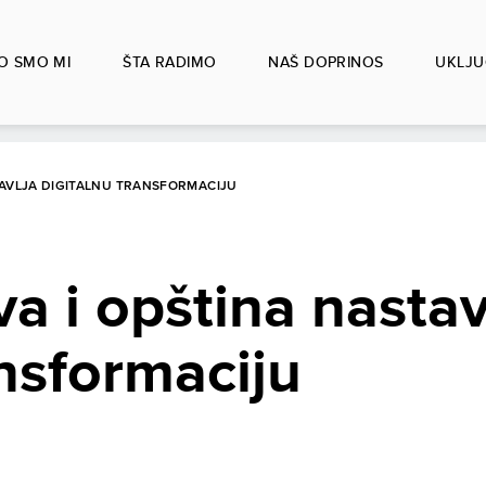
O SMO MI
ŠTA RADIMO
NAŠ DOPRINOS
UKLJU
TAVLJA DIGITALNU TRANSFORMACIJU
a i opština nastav
ansformaciju