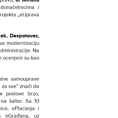
donačelnicima i
projekta „eUprava
čak, Despotovac,
a modernizaciju
dministracije. Na
ih ocenjeni su kao
kalne samouprave
 za sve” znači da
e poslove brzo,
na šalter. Sa 10
ice, ePlaćanja i
a eGrađana, uz