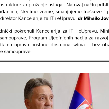
astrukture za pružanje usluga. Na ovaj način pri
ađanima, štedimo vreme, smanjujemo troškove i p
e direktor Kancelarije za IT i eUpravu,
dr Mihailo Jo
dnički pokrenuli Kancelarija za IT i eUpravu, Min
 samouprave, Program Ujedinjenih nacija za razvo
gitalna uprava postane dostupna svima – bez obzi
ne samouprave.