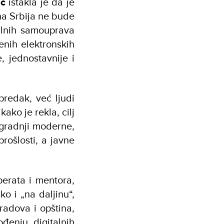
ić
istakla je da je
na Srbija ne bude
kalnih samouprava
nih elektronskih
, jednostavnije i
predak, već ljudi
ako je rekla, cilj
zgradnji moderne,
prošlosti, a javne
perata i mentora,
o i „na daljinu“,
radova i opština,
đenju digitalnih