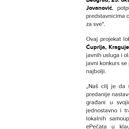
Jovanović
, pot
predstavnicima o
za sve“.
Ovaj projekat 
Ćuprija, Kraguje
javnih usluga i 
javni konkurs se 
najbolji.
„Naš cilj je da
predanije nastav
građani u svoj
jednostavno i t
lokalnih samoup
ePečata u kla