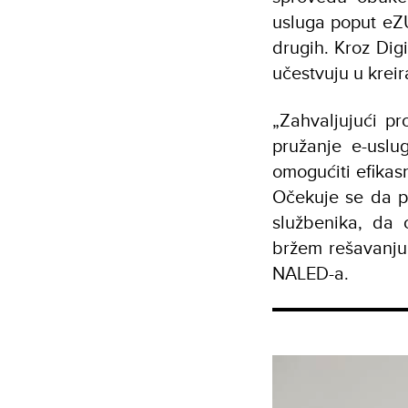
usluga poput eZU
drugih. Kroz Digi
učestvuju u kreir
„Zahvaljujući p
pružanje e-uslug
omogućiti efikas
Očekuje se da pr
službenika, da 
bržem rešavanju
NALED-a.