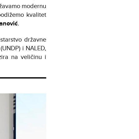
bližavamo modernu
odižemo kvalitet
vanović
.
istarstvo državne
j (UNDP) i NALED,
ra na veličinu i