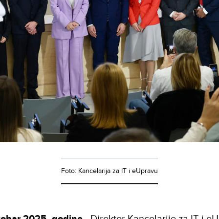
Foto: Kancelarija za IT i eUpravu
tobar 2025. godine
-
Direktor Kancelarije za IT i e