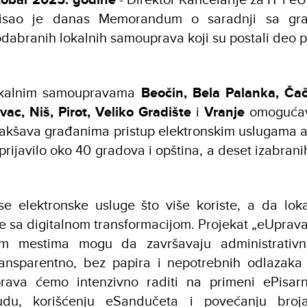
pisao je danas Memorandum o saradnji sa gra
dabranih lokalnih samouprava koji su postali deo 
lokalnim samoupravama
Beočin, Bela Palanka, Ča
vac, Niš, Pirot, Veliko Gradište
i
Vranje
omogućav
olakšava građanima pristup elektronskim uslugama a
prijavilo oko 40 gradova i opština, a deset izabran
 se elektronske usluge što više koriste, a da lo
e sa digitalnom transformacijom. Projekat „eUprava
im mestima mogu da završavaju administrativn
ransparentno, bez papira i nepotrebnih odlazaka 
rava ćemo intenzivno raditi na primeni ePisarn
udu, korišćenju eSandučeta i povećanju broj