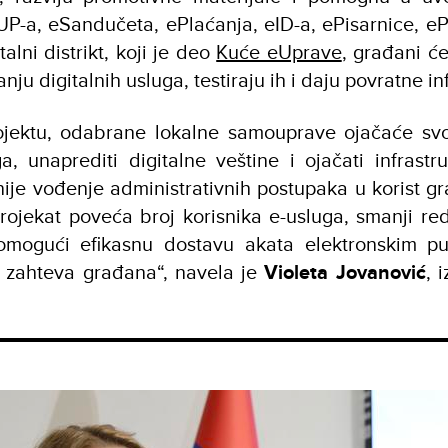
P-a, eSandučeta, ePlaćanja, eID-a, ePisarnice, eP
talni distrikt, koji je deo
Kuće eUprave
, građani ć
anju digitalnih usluga, testiraju ih i daju povratne i
rojektu, odabrane lokalne samouprave ojačaće svo
a, unaprediti digitalne veštine i ojačati infrastr
nije vođenje administrativnih postupaka u korist gr
ojekat poveća broj korisnika e-usluga, smanji re
omogući efikasnu dostavu akata elektronskim p
 zahteva građana“, navela je
Violeta Jovanović
, 