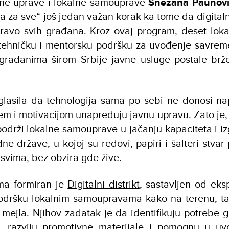
vne uprave i lokalne samouprave
Snežana Paunov
a za sve“ još jedan važan korak ka tome da digital
 pravo svih građana. Kroz ovaj program, deset lo
 tehničku i mentorsku podršku za uvođenje savreme
građanima širom Srbije javne usluge postale brže
glasila da tehnologija sama po sebi ne donosi na
em i motivacijom unapređuju javnu upravu. Zato je, k
podrži lokalne samouprave u jačanju kapaciteta i i
ne države, u kojoj su redovi, papiri i šalteri stvar 
svima, bez obzira gde žive.
ma formiran je
Digitalni distrikt
, sastavljen od eks
podršku lokalnim samoupravama kako na terenu, tak
 mejla. Njihov zadatak je da identifikuju potrebe g
 razviju promotivne materijale i pomognu u uvo